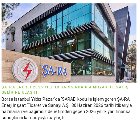
ŞA-RA ENERJI 2026 YILI ILK YARISINDA 6,4 MILYAR TL SATIŞ
GELIRINE ULAŞTI
Borsa İstanbul Yıldız Pazar'da 'SARAE' kodu ile işlem gören ŞA-RA
Enerji İnşaat Ticaret ve Sanayi A.Ş., 30 Haziran 2026 tarihi itibarıyla
hazırlanan ve bağımsız denetimden geçen 2026 yılı ilk yarı finansal
sonuçlarını kamuoyuyla paylaştı.