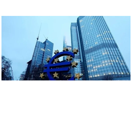
EURO BÖLGESI'NDE PERAKENDE SATIŞLAR HAZIRAN'DA
GERILEDI
Euro Bölgesi'nde perakende satışlar haziranda aylık bazda yüzde 0,3
azaldı.