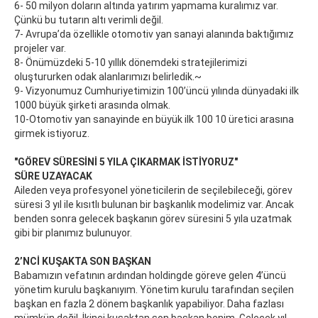
6- 50 milyon doların altında yatırım yapmama kuralımız var.
Çünkü bu tutarın altı verimli değil.
7- Avrupa’da özellikle otomotiv yan sanayi alanında baktığımız
projeler var.
8- Önümüzdeki 5-10 yıllık dönemdeki stratejilerimizi
oluştururken odak alanlarımızı belirledik.~
9- Vizyonumuz Cumhuriyetimizin 100’üncü yılında dünyadaki ilk
1000 büyük şirketi arasında olmak.
10-Otomotiv yan sanayinde en büyük ilk 100 10 üretici arasına
girmek istiyoruz.
"GÖREV SÜRESİNİ 5 YILA ÇIKARMAK İSTİYORUZ"
SÜRE UZAYACAK
Aileden veya profesyonel yöneticilerin de seçilebileceği, görev
süresi 3 yıl ile kısıtlı bulunan bir başkanlık modelimiz var. Ancak
benden sonra gelecek başkanın görev süresini 5 yıla uzatmak
gibi bir planımız bulunuyor.
2’NCİ KUŞAKTA SON BAŞKAN
Babamızın vefatının ardından holdingde göreve gelen 4’üncü
yönetim kurulu başkanıyım. Yönetim kurulu tarafından seçilen
başkan en fazla 2 dönem başkanlık yapabiliyor. Daha fazlası