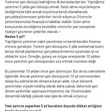
Yatırımın geri dönüşü baktığımız ilk kıstaslardan biri. Yaptığımız
yatırımın 5 yılda geri dönüşü olmalı. Satın alma veya birleşme
dediğimizde kârlı ancak büyümeyi kendi olanaklarıyla
gerçekleştiremeyen şirketleri tercih ediyoruz.Otomotiv
yatırımlarımızda finansal ortaklıklar olabilir. Satın alma
konusunda önceliğimiz kesinlikle otomotiv yan sanayinde
faaliyet gösteren şirketler olacak.~
Neden 5 yıl?
Yaptığımız yatırımın nakit yaratması ve kendi kendini finanse
etmesi gerekiyor. Yatırım geri dönüşünü 5 yılla sınırlamak bizim
ileriye dönük planlarımızı gerçekleştirmemiz açısından iyi ve
iddialı bir süre. Örneğin, güneş ve rüzgar enerjisinde 10 yıldan
önce yatırımın geri dönüşünden söz etmek mümkün değil.
Bu yatırımlar 10 yıldan önce geri dönmüyor. Biz de bu sektörlerle
ilgilendik. Ancak yatırımın geri dönüşünün 10 yıl sürmesinden
dolayı bu sektörlerde olmama kararı aldık. Uzun dönemli
yatırımdan ziyade holding olarak daha çabuk, daha hızlı geri
dönen yatırımlar yapmaya ihtiyacımız var. Önümüzdeki
dönemde kârlılığı yüksek olan işlerde olmak istiyoruz.
Yeni yatırım yaparken 5 yıl kuralının dışında dikkat ettiğiniz