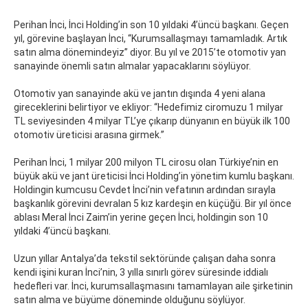
Perihan İnci, İnci Holding’in son 10 yıldaki 4’üncü başkanı. Geçen
yıl, görevine başlayan İnci, “Kurumsallaşmayı tamamladık. Artık
satın alma dönemindeyiz” diyor. Bu yıl ve 2015’te otomotiv yan
sanayinde önemli satın almalar yapacaklarını söylüyor.
Otomotiv yan sanayinde akü ve jantın dışında 4 yeni alana
gireceklerini belirtiyor ve ekliyor: “Hedefimiz ciromuzu 1 milyar
TL seviyesinden 4 milyar TL’ye çıkarıp dünyanın en büyük ilk 100
otomotiv üreticisi arasına girmek.”
Perihan İnci, 1 milyar 200 milyon TL cirosu olan Türkiye’nin en
büyük akü ve jant üreticisi İnci Holding’in yönetim kumlu başkanı.
Holdingin kumcusu Cevdet İnci’nin vefatının ardından sırayla
başkanlık görevini devralan 5 kız kardeşin en küçüğü. Bir yıl önce
ablası Meral İnci Zaim’in yerine geçen İnci, holdingin son 10
yıldaki 4’üncü başkanı.
Uzun yıllar Antalya’da tekstil sektöründe çalışan daha sonra
kendi işini kuran İnci’nin, 3 yılla sınırlı görev süresinde iddialı
hedefleri var. İnci, kurumsallaşmasını tamamlayan aile şirketinin
satın alma ve büyüme döneminde olduğunu söylüyor.