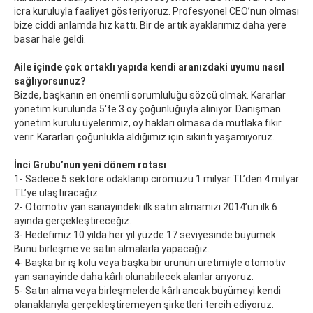
icra kuruluyla faaliyet gösteriyoruz. Profesyonel CEO’nun olması
bize ciddi anlamda hız kattı. Bir de artık ayaklarımız daha yere
basar hale geldi.
Aile içinde çok ortaklı yapıda kendi aranızdaki uyumu nasıl
sağlıyorsunuz?
Bizde, başkanın en önemli sorumluluğu sözcü olmak. Kararlar
yönetim kurulunda 5'te 3 oy çoğunluğuyla alınıyor. Danışman
yönetim kurulu üyelerimiz, oy hakları olmasa da mutlaka fikir
verir. Kararları çoğunlukla aldığımız için sıkıntı yaşamıyoruz.
İnci Grubu’nun yeni dönem rotası
1- Sadece 5 sektöre odaklanıp ciromuzu 1 milyar TL’den 4 milyar
TL’ye ulaştıracağız.
2- Otomotiv yan sanayindeki ilk satın almamızı 2014’ün ilk 6
ayında gerçekleştireceğiz.
3- Hedefimiz 10 yılda her yıl yüzde 17 seviyesinde büyümek.
Bunu birleşme ve satın almalarla yapacağız.
4- Başka bir iş kolu veya başka bir ürünün üretimiyle otomotiv
yan sanayinde daha kârlı olunabilecek alanlar arıyoruz.
5- Satın alma veya birleşmelerde kârlı ancak büyümeyi kendi
olanaklarıyla gerçekleştiremeyen şirketleri tercih ediyoruz.