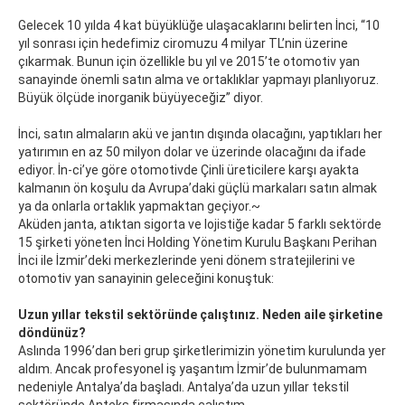
Gelecek 10 yılda 4 kat büyüklüğe ulaşacaklarını belirten İnci, “10
yıl sonrası için hedefimiz ciromuzu 4 milyar TL’nin üzerine
çıkarmak. Bunun için özellikle bu yıl ve 2015’te otomotiv yan
sanayinde önemli satın alma ve ortaklıklar yapmayı planlıyoruz.
Büyük ölçüde inorganik büyüyeceğiz” diyor.
İnci, satın almaların akü ve jantın dışında olacağını, yaptıkları her
yatırımın en az 50 milyon dolar ve üzerinde olacağını da ifade
ediyor. İn-ci’ye göre otomotivde Çinli üreticilere karşı ayakta
kalmanın ön koşulu da Avrupa’daki güçlü markaları satın almak
ya da onlarla ortaklık yapmaktan geçiyor.~
Aküden janta, atıktan sigorta ve lojistiğe kadar 5 farklı sektörde
15 şirketi yöneten İnci Holding Yönetim Kurulu Başkanı Perihan
İnci ile İzmir’deki merkezlerinde yeni dönem stratejilerini ve
otomotiv yan sanayinin geleceğini konuştuk:
Uzun yıllar tekstil sektöründe çalıştınız. Neden aile şirketine
döndünüz?
Aslında 1996’dan beri grup şirketlerimizin yönetim kurulunda yer
aldım. Ancak profesyonel iş yaşantım İzmir’de bulunmamam
nedeniyle Antalya’da başladı. Antalya’da uzun yıllar tekstil