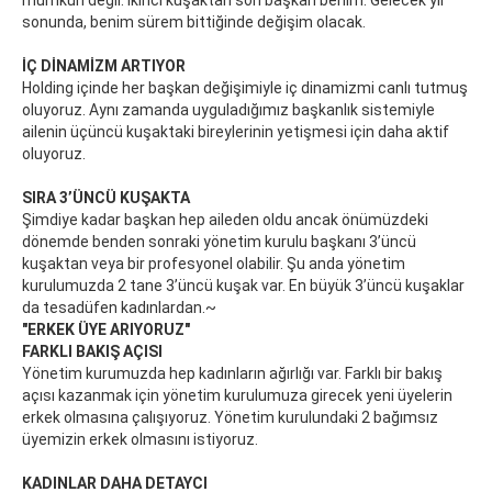
mümkün değil. İkinci kuşaktan son başkan benim. Gelecek yıl
sonunda, benim sürem bittiğinde değişim olacak.
İÇ DİNAMİZM ARTIYOR
Holding içinde her başkan değişimiyle iç dinamizmi canlı tutmuş
oluyoruz. Aynı zamanda uyguladığımız başkanlık sistemiyle
ailenin üçüncü kuşaktaki bireylerinin yetişmesi için daha aktif
oluyoruz.
SIRA 3’ÜNCÜ KUŞAKTA
Şimdiye kadar başkan hep aileden oldu ancak önümüzdeki
dönemde benden sonraki yönetim kurulu başkanı 3’üncü
kuşaktan veya bir profesyonel olabilir. Şu anda yönetim
kurulumuzda 2 tane 3’üncü kuşak var. En büyük 3’üncü kuşaklar
da tesadüfen kadınlardan.~
"ERKEK ÜYE ARIYORUZ"
FARKLI BAKIŞ AÇISI
Yönetim kurumuzda hep kadınların ağırlığı var. Farklı bir bakış
açısı kazanmak için yönetim kurulumuza girecek yeni üyelerin
erkek olmasına çalışıyoruz. Yönetim kurulundaki 2 bağımsız
üyemizin erkek olmasını istiyoruz.
KADINLAR DAHA DETAYCI