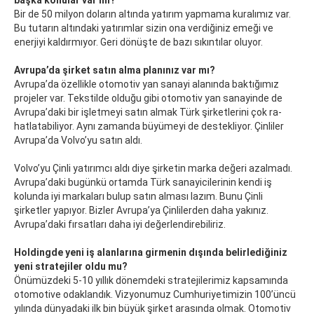
başka konular var mı?
Bir de 50 milyon doların altında yatırım yapmama kuralımız var.
Bu tutarın altındaki yatırımlar sizin ona verdiğiniz emeği ve
enerjiyi kaldırmıyor. Geri dönüşte de bazı sıkıntılar oluyor.
Avrupa’da şirket satın alma planınız var mı?
Avrupa’da özellikle otomotiv yan sanayi alanında baktığımız
projeler var. Tekstilde olduğu gibi otomotiv yan sanayinde de
Avrupa’daki bir işletmeyi satın almak Türk şirketlerini çok ra-
hatlatabiliyor. Aynı zamanda büyümeyi de destekliyor. Çinliler
Avrupa’da Volvo’yu satın aldı.
Volvo’yu Çinli yatırımcı aldı diye şirketin marka değeri azalmadı.
Avrupa’daki bugünkü ortamda Türk sanayicilerinin kendi iş
kolunda iyi markaları bulup satın alması lazım. Bunu Çinli
şirketler yapıyor. Bizler Avrupa’ya Çinlilerden daha yakınız.
Avrupa’daki fırsatları daha iyi değerlendirebiliriz.
Holdingde yeni iş alanlarına girmenin dışında belirlediğiniz
yeni stratejiler oldu mu?
Önümüzdeki 5-10 yıllık dönemdeki stratejilerimiz kapsamında
otomotive odaklandık. Vizyonumuz Cumhuriyetimizin 100’üncü
yılında dünyadaki ilk bin büyük şirket arasında olmak. Otomotiv