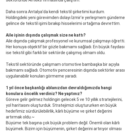
sektöründe Anteks firmasında çalıştım.
Daha sonra Antalya’da kendi tekstil şirketimi kurdum.
Holdingdeki yeni görevimden dolayı İzmir’e yerleşmem gündeme
gelince de tekstil işimi bırakıp hisselerimi ortağıma devrettim.
Aile işinin dışında çalışmak size ne kattı?
Aile dışında çalışmak profesyonel ve kurumsal çalışmayı öğretti.
Her konuya objektif bir gözle bakmamı sağladı. En büyük faydası
ise tekstil gibi farklı bir sektörde çalışmış olmam oldu.
Tekstil sektöründe çalışmam otomotive bambaşka bir açıyla
bakmamı sağladı. Otomotiv penceresinin dışında sektörler arası
uygulanabilir konuları görmeme yaradı.
1 yıl önce başkanlığı ablanızdan devraldığımızda hangi
konulara öncelik verdiniz? Ne yaptınız?
Göreve gelir gelmez holdingin gelecek 5 ve 10 yıllık stratejilerini,
yol haritasını oluşturduk. Stratejimizi oluştururken en büyük
hedefimiz sürdürülebilirlik, kârlı büyüme ve şirket değerini
artırmak oldu.~
Büyüme tek başına çok büyük problem değil. Önemli olan kârlı
büyümek. Bizim için büyümenin, şirket değerini artırıyor olması