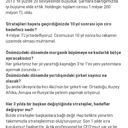
2013 'te yüzde 20 seviyesinde büyüdük. Şartlara baktığımızda
iyi büyüme elde ettik. Holdingin toplam cirosu 1 milyar 200
milyon TL oldu.
Stratejileri hayata geçirdiğinizde 10 yıl sonrası için ciro
hedefiniz nedir?
4 milyar TL’yi hedefliyoruz. Ciromuzun 10 yıl sonra bu rakamın
üzerinde olması muhtemel.
Önümüzdeki dönemde inorganik büyümeye ne kadarlık bütçe
ayıracaksınız?
Her şirketimiz her yıl yarattığı kaynağın 3’te 1’ini yeni yatırımlara
ayırmak zorunda.~
Önümüzdeki dönemde yurtdışındaki şirket sayınız ne
olacak?
Şu anda Ukrayra’da İnci Akü’nün bir şirketi var. Ortadoğu, Kuzey
Afrika, Avrupa ve Rusya’da yatırım yapmak istiyoruz.
Her 3 yılda bir başkan değiştiğinde stratejiler, hedefler
değişiyor mu?
Bizde stratejiler başkanlara bağlı değil. Hep birlikte yönetim
takımımızla stratejilerimizi oluşturuyoruz. Son 1 yıldır icra
kurulumuz faaliyette. Artık profesyonel bir CEO’muz var ve bir