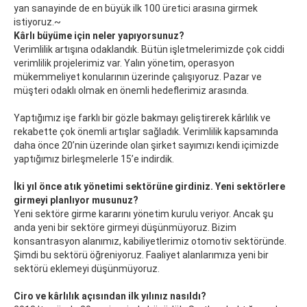
yan sanayinde de en büyük ilk 100 üretici arasına girmek
istiyoruz.~
Kârlı büyüme için neler yapıyorsunuz?
Verimlilik artışına odaklandık. Bütün işletmelerimizde çok ciddi
verimlilik projelerimiz var. Yalın yönetim, operasyon
mükemmeliyet konularının üzerinde çalışıyoruz. Pazar ve
müşteri odaklı olmak en önemli hedeflerimiz arasında.
Yaptığımız işe farklı bir gözle bakmayı geliştirerek kârlılık ve
rekabette çok önemli artışlar sağladık. Verimlilik kapsamında
daha önce 20’nin üzerinde olan şirket sayımızı kendi içimizde
yaptığımız birleşmelerle 15’e indirdik.
İki yıl önce atık yönetimi sektörüne girdiniz. Yeni sektörlere
girmeyi planlıyor musunuz?
Yeni sektöre girme kararını yönetim kurulu veriyor. Ancak şu
anda yeni bir sektöre girmeyi düşünmüyoruz. Bizim
konsantrasyon alanımız, kabiliyetlerimiz otomotiv sektöründe.
Şimdi bu sektörü öğreniyoruz. Faaliyet alanlarımıza yeni bir
sektörü eklemeyi düşünmüyoruz.
Ciro ve kârlılık açısından ilk yılınız nasıldı?