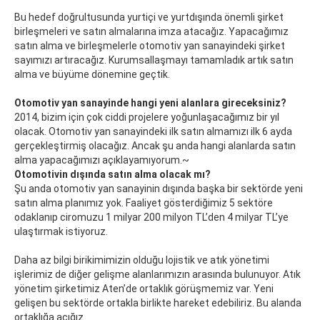
Bu hedef doğrultusunda yurtiçi ve yurtdışında önemli şirket
birleşmeleri ve satın almalarına imza atacağız. Yapacağımız
satın alma ve birleşmelerle otomotiv yan sanayindeki şirket
sayımızı artıracağız. Kurumsallaşmayı tamamladık artık satın
alma ve büyüme dönemine geçtik.
Otomotiv yan sanayinde hangi yeni alanlara gireceksiniz?
2014, bizim için çok ciddi projelere yoğunlaşacağımız bir yıl
olacak. Otomotiv yan sanayindeki ilk satın almamızı ilk 6 ayda
gerçekleştirmiş olacağız. Ancak şu anda hangi alanlarda satın
alma yapacağımızı açıklayamıyorum.~
Otomotivin dışında satın alma olacak mı?
Şu anda otomotiv yan sanayinin dışında başka bir sektörde yeni
satın alma planımız yok. Faaliyet gösterdiğimiz 5 sektöre
odaklanıp ciromuzu 1 milyar 200 milyon TL’den 4 milyar TL’ye
ulaştırmak istiyoruz.
Daha az bilgi birikimimizin olduğu lojistik ve atık yönetimi
işlerimiz de diğer gelişme alanlarımızın arasında bulunuyor. Atık
yönetim şirketimiz Aten’de ortaklık görüşmemiz var. Yeni
gelişen bu sektörde ortakla birlikte hareket edebiliriz. Bu alanda
ortaklığa açığız.