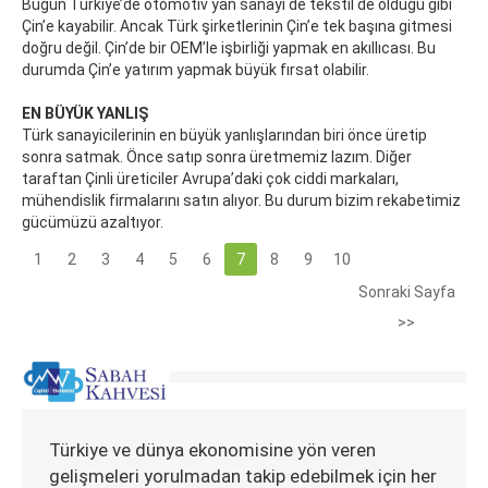
Bugün Türkiye’de otomotiv yan sanayi de tekstil de olduğu gibi
Çin’e kayabilir. Ancak Türk şirketlerinin Çin’e tek başına gitmesi
doğru değil. Çin’de bir OEM’le işbirliği yapmak en akıllıcası. Bu
durumda Çin’e yatırım yapmak büyük fırsat olabilir.
EN BÜYÜK YANLIŞ
Türk sanayicilerinin en büyük yanlışlarından biri önce üretip
sonra satmak. Önce satıp sonra üretmemiz lazım. Diğer
taraftan Çinli üreticiler Avrupa’daki çok ciddi markaları,
mühendislik firmalarını satın alıyor. Bu durum bizim rekabetimiz
gücümüzü azaltıyor.
1
2
3
4
5
6
7
8
9
10
Sonraki Sayfa
>>
Türkiye ve dünya ekonomisine yön veren
gelişmeleri yorulmadan takip edebilmek için her