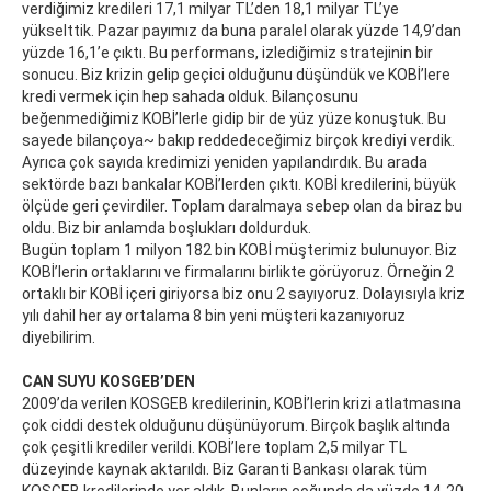
verdiğimiz kredileri 17,1 milyar TL’den 18,1 milyar TL’ye
yükselttik. Pazar payımız da buna paralel olarak yüzde 14,9’dan
yüzde 16,1’e çıktı. Bu performans, izlediğimiz stratejinin bir
sonucu. Biz krizin gelip geçici olduğunu düşündük ve KOBİ’lere
kredi vermek için hep sahada olduk. Bilançosunu
beğenmediğimiz KOBİ’lerle gidip bir de yüz yüze konuştuk. Bu
sayede bilançoya~ bakıp reddedeceğimiz birçok krediyi verdik.
Ayrıca çok sayıda kredimizi yeniden yapılandırdık. Bu arada
sektörde bazı bankalar KOBİ’lerden çıktı. KOBİ kredilerini, büyük
ölçüde geri çevirdiler. Toplam daralmaya sebep olan da biraz bu
oldu. Biz bir anlamda boşlukları doldurduk.
Bugün toplam 1 milyon 182 bin KOBİ müşterimiz bulunuyor. Biz
KOBİ’lerin ortaklarını ve firmalarını birlikte görüyoruz. Örneğin 2
ortaklı bir KOBİ içeri giriyorsa biz onu 2 sayıyoruz. Dolayısıyla kriz
yılı dahil her ay ortalama 8 bin yeni müşteri kazanıyoruz
diyebilirim.
CAN SUYU KOSGEB’DEN
2009’da verilen KOSGEB kredilerinin, KOBİ’lerin krizi atlatmasına
çok ciddi destek olduğunu düşünüyorum. Birçok başlık altında
çok çeşitli krediler verildi. KOBİ’lere toplam 2,5 milyar TL
düzeyinde kaynak aktarıldı. Biz Garanti Bankası olarak tüm