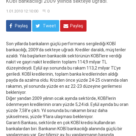
KOBİ bankacılığı 2009 yılında sekteye uğradı.
1.01.2010 12:10:00
0
Paylaş
Tweet
Paylaş
Son yıllarda bankaların güçlü performans sergilediği KOBİ
bankacılığı, 2009’da sekteye uğradı. Krediler daraldı, müşteriler
azaldı. Yıla başlarken bankacılık sektörünün KOBİ’lere verdiği
nakit ve gayri nakit kredilerin toplamı 114,9 milyar TL
düzeyindeydi. Eylül ayı sonunda bu rakam 113,2 milyar TL’ye
geriledi. KOBİ kredilerinin, toplam banka kredilerinden aldığı
payda da azalma oldu. Krizden önce yüzde 24-25 civarında olan
rakamın, yıl sonunda yüzde en az 22-23 düzeyine gerilemesi
bekleniyor.
Diğer yandan 2009 yılının ocak ayında sektörde, KOBİ’lerin
ödenmeyen kredilerinin oranı yüzde 5,24 idi. Eylül ayında bu oran
yüzde 7,58’e çıktı. Yıl sonunda bu rakamın biraz daha
yükselmesi, yüzde 9’lara ulaşması bekleniyor.
Garanti Bankası, sektörde en çok KOBİ kredisi kullandıran
bankalardan biri. Bankanın KOBİ bankacılığı alanında güçlü bir
yapılanması var. Geçtiğimiz ay, bu yapılanmanın başında