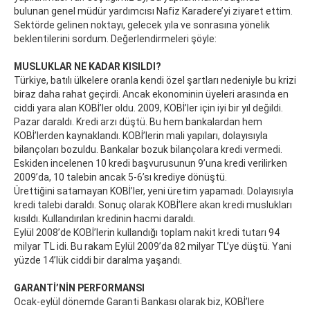
bulunan genel müdür yardımcısı Nafiz Karadere’yi ziyaret ettim.
Sektörde gelinen noktayı, gelecek yıla ve sonrasına yönelik
beklentilerini sordum. Değerlendirmeleri şöyle:
MUSLUKLAR NE KADAR KISILDI?
Türkiye, batılı ülkelere oranla kendi özel şartları nedeniyle bu krizi
biraz daha rahat geçirdi. Ancak ekonominin üyeleri arasında en
ciddi yara alan KOBİ’ler oldu. 2009, KOBİ’ler için iyi bir yıl değildi.
Pazar daraldı. Kredi arzı düştü. Bu hem bankalardan hem
KOBİ’lerden kaynaklandı. KOBİ’lerin mali yapıları, dolayısıyla
bilançoları bozuldu. Bankalar bozuk bilançolara kredi vermedi.
Eskiden incelenen 10 kredi başvurusunun 9’una kredi verilirken
2009’da, 10 talebin ancak 5-6’sı krediye dönüştü.
Ürettiğini satamayan KOBİ’ler, yeni üretim yapamadı. Dolayısıyla
kredi talebi daraldı. Sonuç olarak KOBİ’lere akan kredi muslukları
kısıldı. Kullandırılan kredinin hacmi daraldı.
Eylül 2008’de KOBİ’lerin kullandığı toplam nakit kredi tutarı 94
milyar TL idi. Bu rakam Eylül 2009’da 82 milyar TL’ye düştü. Yani
yüzde 14’lük ciddi bir daralma yaşandı.
GARANTİ’NİN PERFORMANSI
Ocak-eylül dönemde Garanti Bankası olarak biz, KOBİ’lere