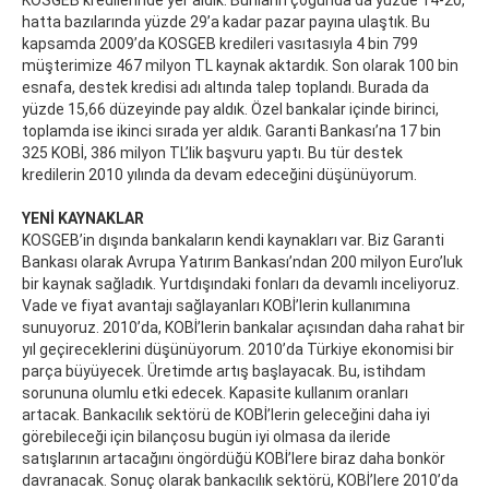
KOSGEB kredilerinde yer aldık. Bunların çoğunda da yüzde 14-20,
hatta bazılarında yüzde 29’a kadar pazar payına ulaştık. Bu
kapsamda 2009’da KOSGEB kredileri vasıtasıyla 4 bin 799
müşterimize 467 milyon TL kaynak aktardık. Son olarak 100 bin
esnafa, destek kredisi adı altında talep toplandı. Burada da
yüzde 15,66 düzeyinde pay aldık. Özel bankalar içinde birinci,
toplamda ise ikinci sırada yer aldık. Garanti Bankası’na 17 bin
325 KOBİ, 386 milyon TL’lik başvuru yaptı. Bu tür destek
kredilerin 2010 yılında da devam edeceğini düşünüyorum.
YENİ KAYNAKLAR
KOSGEB’in dışında bankaların kendi kaynakları var. Biz Garanti
Bankası olarak Avrupa Yatırım Bankası’ndan 200 milyon Euro’luk
bir kaynak sağladık. Yurtdışındaki fonları da devamlı inceliyoruz.
Vade ve fiyat avantajı sağlayanları KOBİ’lerin kullanımına
sunuyoruz. 2010’da, KOBİ’lerin bankalar açısından daha rahat bir
yıl geçireceklerini düşünüyorum. 2010’da Türkiye ekonomisi bir
parça büyüyecek. Üretimde artış başlayacak. Bu, istihdam
sorununa olumlu etki edecek. Kapasite kullanım oranları
artacak. Bankacılık sektörü de KOBİ’lerin geleceğini daha iyi
görebileceği için bilançosu bugün iyi olmasa da ileride
satışlarının artacağını öngördüğü KOBİ’lere biraz daha bonkör
davranacak. Sonuç olarak bankacılık sektörü, KOBİ’lere 2010’da