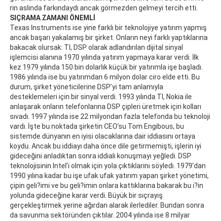
rin as­lın­da far­kın­day­dı an­cak gör­mez­den gel­me­yi ter­cih et­ti.
SIÇRAMA ZAMANI ÖNEMLİ
Texas Instruments ise yine farklı bir teknolojiye yatırım yapmış
ancak başarı yakalamış bir şirket. Onların neyi farklı yaptıklarına
bakacak olursak: TI, DSP olarak adlandırılan dijital sinyal
işlemcisi alanına 1970 yılında yatırım yapmaya karar verdi. İlk
kez 1979 yılında 150 bin dolarlık küçük bir yatırımla işe başladı.
1986 yılında ise bu yatırımdan 6 milyon dolar ciro elde etti. Bu
durum, şirket yöneticilerine DSP’yi tam anlamıyla
desteklemeleri için bir sinyal verdi. 1993 yılında TI, Nokia ile
anlaşarak onların telefonlarına DSP çipleri üretmek için kolları
sıvadı. 1997 yılında ise 22 milyondan fazla telefonda bu teknoloji
vardı. İşte bu noktada şirketin CEO’su Tom Engibous, bu
sistemde dünyanın en iyisi olacaklarına dair iddiasını ortaya
koydu. Ancak bu iddiayı daha önce dile getirmemişti, işlerin iyi
gideceğini anladıktan sonra iddialı konuşmayı yeğledi. DSP
teknolojisinin Intel’i olmak için yola çıktıklarını söyledi. 1979’dan
1990 yılına ka­dar bu işe ufak ufak ya­tırım ya­pan şir­ket yö­ne­ti­mi,
çi­pin ge­li­?i­mi ve bu ge­li­?i­min on­la­ra kat­tık­la­rına ba­ka­rak bu i?in
yo­lun­da gi­de­ce­ği­ne ka­rar ver­di. Büyük bir sıçrayış
gerçekleştirmek yerine ağırdan alarak ilerlediler. Bundan sonra
da savunma sektöründen çıktılar. 2004 yılında ise 8 milyar