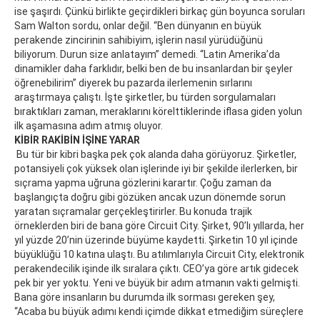
ise şaşırdı. Çünkü birlikte geçirdikleri birkaç gün boyunca soruları
Sam Walton sordu, onlar değil. “Ben dünyanın en büyük
perakende zincirinin sahibiyim, işlerin nasıl yürüdüğünü
biliyorum. Durun size anlatayım” demedi. “Latin Amerika’da
dinamikler daha farklıdır, belki ben de bu insanlardan bir şeyler
öğrenebilirim” diyerek bu pazarda ilerlemenin sırlarını
araştırmaya çalıştı. İşte şirketler, bu türden sorgulamaları
bıraktıkları zaman, meraklarını körelttiklerinde iflasa giden yolun
ilk aşamasına adım atmış oluyor.
KİBİR RAKİBİN İŞİNE YARAR
Bu tür bir kibri başka pek çok alanda daha görüyoruz. Şirketler,
potansiyeli çok yüksek olan işlerinde iyi bir şekilde ilerlerken, bir
sıçrama yapma uğruna gözlerini karartır. Çoğu zaman da
başlangıçta doğru gibi gözüken ancak uzun dönemde sorun
yaratan sıçramalar gerçekleştirirler. Bu konuda trajik
örneklerden biri de bana göre Circuit City. Şirket, 90’lı yıllarda, her
yıl yüzde 20’nin üzerinde büyüme kaydetti. Şirketin 10 yıl içinde
büyüklüğü 10 katına ulaştı. Bu atılımlarıyla Circuit City, elektronik
perakendecilik işinde ilk sıralara çıktı. CEO’ya göre artık gidecek
pek bir yer yoktu. Yeni ve büyük bir adım atmanın vakti gelmişti.
Bana göre insanların bu durumda ilk sorması gereken şey,
“Acaba bu büyük adımı kendi içimde dikkat etmediğim süreçlere