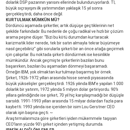
dolarlık DSP pazarının yarısını ellerinde bulunduruyorlardı. TI,
büyük sıçrayışını ilk yatırımından yaklaşık 15 yıl sonra
gerçekleştirdi, daha önce değil.
KURTULMAK MÜMKÜN MÜ?
Dördüncü aşamada şirketler, artık düşüşe geçtiklerinin net
şekilde farkındadır. Bu nedenle de çoğu radikal ve hızlı bir çözüm
arama peşine düşer. “Bizi bu kötü durumdan kurtaracak
karizmatik lider nerede, tek bir satın almayla tekrar büyümeye
nasıl geçebiliriz” gibi sorularla şirketi bir an önce atağa geçirmek
için çalışırlar. Bu noktada şirketi döndürmek ise kesinlikle
mümkündür. Ancak geçmişte şirketlerin bazıları bunu
başarırken, bazıları bu aşamadan dönmeyi başaramadı.
Örneğin IBM, yok olmaktan kurtulmayı başarmış bir örnek.
Şirket, 1926-1972 yılları arasında hisse senedi piyasasında
büyük yükselişler gerçekleştirdi. 1926 yılında IBM’e yapılan 1.000
dolarlık bir yatırım, 1972 yılında 5 milyon dolar getiriyordu. 90’lı
yıllara gelindiğinde ise şirket, 70 yıl hiç karşılaşmadığı bir düşüşle
sarsıldı. 1991-1993 yılları arasında 15 milyar dolardan fazla para
kaybetti. 1993 yılında ise içeriden bir isim Lou Gerstner CEO
olarak işin başına geçti. ~
Araştırmalarımıza göre şirketleri iyiden mükemmele taşıyan
CEO’ların yüzde 90’ı şirket içinden yetişmiş durumda.