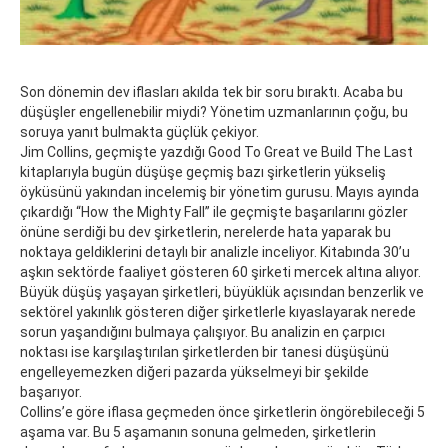
Son dönemin dev iflasları akılda tek bir soru bıraktı. Acaba bu
düşüşler engellenebilir miydi? Yönetim uzmanlarının çoğu, bu
soruya yanıt bulmakta güçlük çekiyor.
Jim Collins, geçmişte yazdığı Good To Great ve Build The Last
kitaplarıyla bugün düşüşe geçmiş bazı şirketlerin yükseliş
öyküsünü yakından incelemiş bir yönetim gurusu. Mayıs ayında
çıkardığı “How the Mighty Fall” ile geçmişte başarılarını gözler
önüne serdiği bu dev şirketlerin, nerelerde hata yaparak bu
noktaya geldiklerini detaylı bir analizle inceliyor. Kitabında 30’u
aşkın sektörde faaliyet gösteren 60 şirketi mercek altına alıyor.
Büyük düşüş yaşayan şirketleri, büyüklük açısından benzerlik ve
sektörel yakınlık gösteren diğer şirketlerle kıyaslayarak nerede
sorun yaşandığını bulmaya çalışıyor. Bu analizin en çarpıcı
noktası ise karşılaştırılan şirketlerden bir tanesi düşüşünü
engelleyemezken diğeri pazarda yükselmeyi bir şekilde
başarıyor.
Collins’e göre iflasa geçmeden önce şirketlerin öngörebileceği 5
aşama var. Bu 5 aşamanın sonuna gelmeden, şirketlerin