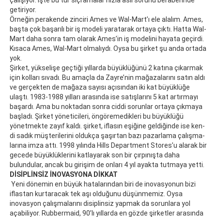
çalışıyor. İşte bu tür sıçramalar hızla asıl sorunu beraberinde
getiriyor.
Örneğin perakende zinciri Ames ve Wal-Mart’ı ele alalım. Ames,
başta çok başarılı bir iş modeli yaratarak ortaya çıktı. Hatta Wal-
Mart daha sonra tam olarak Ames’in iş modelini hayata geçirdi.
Kısa­ca Ames, Wal-Mart ol­ma­lıy­dı. Oysa bu şirket şu anda ortada
yok.
Şirket, yükselişe geçtiği yıllarda büyüklüğünü 2 katına çıkarmak
için kolları sıvadı. Bu amaçla da Zayre’nin mağazalarını satın aldı
ve gerçekten de mağaza sayısı açısından iki kat büyüklüğe
ulaştı. 1983-1988 yılları arasında ise satışlarını 5 kat artırmayı
başardı. Ama bu noktadan sonra ciddi sorunlar ortaya çıkmaya
başladı. Şirket yöneticileri, öngöremedikleri bu büyüklüğü
yönetmekte zayıf kaldı. şir­ket, if­la­sın eşi­ği­ne gel­di­ğin­de ise ken­
di sa­dık müş­te­ri­le­ri­ni ol­duk­ça şa­şır­tan ba­zı pa­zar­la­ma ça­lışma­
la­rına im­za at­tı. 1998 yılında Hills Department Stores’u alarak bir
gecede büyüklüklerini katlayarak son bir çırpınışta daha
bulundular, ancak bu girişim de onları 4 yıl ayakta tutmaya yetti.
DİSİPLİNSİZ İNOVASYONA DİKKAT
Yeni dönemin en büyük hatalarından biri de inovasyonun bizi
iflastan kurtaracak tek aşı olduğunu düşünmemiz. Oysa
inovasyon çalışmalarını disiplinsiz yapmak da sorunlara yol
açabiliyor. Rubbermaid, 90’lı yıllarda en gözde şirketler arasında