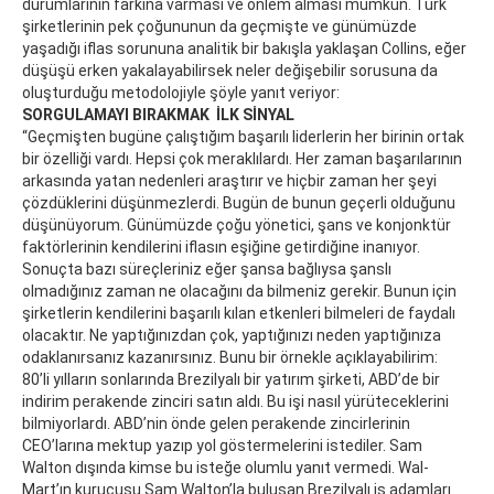
durumlarının farkına varması ve önlem alması mümkün. Türk
şirketlerinin pek çoğununun da geçmişte ve günümüzde
yaşadığı iflas sorununa analitik bir bakışla yaklaşan Collins, eğer
düşüşü erken yakalayabilirsek neler değişebilir sorusuna da
oluşturduğu metodolojiyle şöyle yanıt veriyor:
SORGULAMAYI BIRAKMAK İLK SİNYAL
“Geçmişten bugüne çalıştığım başarılı liderlerin her birinin ortak
bir özelliği vardı. Hepsi çok meraklılardı. Her zaman başarılarının
arkasında yatan nedenleri araştırır ve hiçbir zaman her şeyi
çözdüklerini düşünmezlerdi. Bugün de bunun geçerli olduğunu
düşünüyorum. Günümüzde çoğu yönetici, şans ve konjonktür
faktörlerinin kendilerini iflasın eşiğine getirdiğine inanıyor.
Sonuçta bazı süreçleriniz eğer şansa bağlıysa şanslı
olmadığınız zaman ne olacağını da bilmeniz gerekir. Bunun için
şirketlerin kendilerini başarılı kılan etkenleri bilmeleri de faydalı
olacaktır. Ne yaptığınızdan çok, yaptığınızı neden yaptığınıza
odaklanırsanız kazanırsınız. Bunu bir örnekle açıklayabilirim:
80’li yılların sonlarında Brezilyalı bir yatırım şirketi, ABD’de bir
indirim perakende zinciri satın aldı. Bu işi nasıl yürüteceklerini
bilmiyorlardı. ABD’nin önde gelen perakende zincirlerinin
CEO’larına mektup yazıp yol göstermelerini istediler. Sam
Walton dışında kimse bu isteğe olumlu yanıt vermedi. Wal-
Mart’ın kurucusu Sam Walton’la buluşan Brezilyalı iş adamları