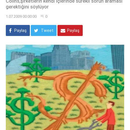
Colins,şirketlerin kendi içlerinde sürekli sorun araması
gerektiğini söylüyor
1.07.2009 00:00:00
0
Paylaş
Tweet
Paylaş