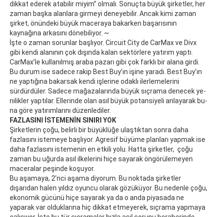
dikkat ederek atabilir miyim” olmalı. Sonuçta büyük şirketler, her
zaman başka alanlara girmeyi deneyebilir. Ancak kimi zaman
şirket, önündeki büyük maceraya bakarken başarısının
kaynağına arkasını dönebiliyor. ~
İşte o zaman sorunlar başlıyor. Circuit City de CarMax ve Divx
gibi kendi alanının çok dışında kalan sektörlere yatırım yaptı.
CarMax’le kullanılmış araba pazarı gibi çok farklı bir alana girdi.
Bu durum ise sadece rakip Best Buy’ın işine yaradı. Best Buy’ın
ne yaptığına bakarsak kendi işlerine odaklı ilerlemelerini
sürdürdüler. Sa­de­ce ma­ğa­za­la­rın­da bü­yük sıç­ra­ma de­ne­cek ye­
ni­lik­ler yap­tı­lar. El­le­rin­de olan asıl bü­yük po­tan­si­ye­li an­la­ya­rak bu­
na gö­re ya­tırım­la­rını dü­zen­le­di­ler.
FAZLASINI İSTEMENİN SINIRI YOK
Şirketlerin çoğu, belirli bir büyüklüğe ulaştıktan sonra daha
fazlasını istemeye başlıyor. Agresif büyüme planları yapmak ise
daha fazlasını istemenin en etkili yolu. Hatta şirketler, çoğu
zaman bu uğurda asıl ilkelerini hiçe sayarak öngörülemeyen
maceralar peşinde koşuyor.
Bu aşamaya, 2’nci aşama diyorum. Bu noktada şirketler
dışarıdan halen yıldız oyuncu olarak gözüküyor. Bu nedenle çoğu,
ekonomik gücünü hiçe sayarak ya da o anda piyasada ne
yaparak var olduklarına hiç dikkat etmeyerek, sıçrama yapmaya