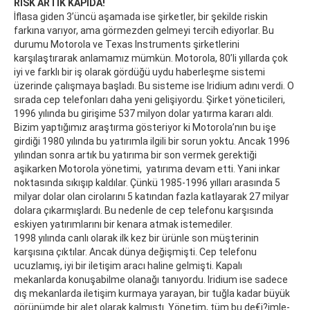
RİSK ARTIK KAPIDA!
İflasa giden 3’üncü aşamada ise şirketler, bir şekilde riskin
farkına varıyor, ama görmezden gelmeyi tercih ediyorlar. Bu
durumu Motorola ve Texas Instruments şirketlerini
karşılaştırarak anlamamız mümkün. Motorola, 80’li yıllarda çok
iyi ve farklı bir iş olarak gördüğü uydu haberleşme sistemi
üzerinde çalışmaya başladı. Bu sisteme ise Iridium adını verdi. O
sırada cep telefonları daha yeni gelişiyordu. Şirket yöneticileri,
1996 yılında bu girişime 537 milyon dolar yatırma kararı aldı.
Bizim yaptığımız araştırma gösteriyor ki Motorola’nın bu işe
girdiği 1980 yılında bu yatırımla ilgili bir sorun yoktu. Ancak 1996
yılından sonra artık bu yatırıma bir son vermek gerektiği
aşikarken Motorola yönetimi, yatırıma devam etti. Yani inkar
noktasında sıkışıp kaldılar. Çünkü 1985-1996 yılları arasında 5
milyar dolar olan cirolarını 5 katından fazla katlayarak 27 milyar
dolara çıkarmışlardı. Bu nedenle de cep telefonu karşısında
eskiyen yatırımlarını bir kenara atmak istemediler.
1998 yılında canlı olarak ilk kez bir ürünle son müşterinin
karşısına çıktılar. Ancak dünya değişmişti. Cep telefonu
ucuzlamış, iyi bir iletişim aracı haline gelmişti. Kapalı
mekanlarda konuşabilme olanağı tanıyordu. Iridium ise sadece
dış mekanlarda iletişim kurmaya yarayan, bir tuğla kadar büyük
görünümde bir alet olarak kalmıştı. Yö­ne­tim, tüm bu de­€i­?im­le­