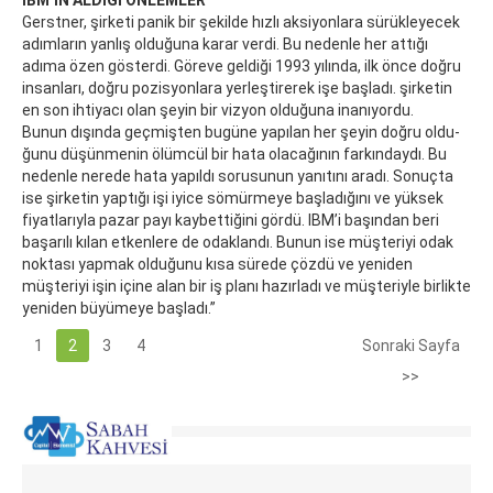
IBM’İN ALDIĞI ÖNLEMLER
Gerstner, şirketi panik bir şekilde hızlı aksiyonlara sürükleyecek
adımların yanlış olduğuna karar verdi. Bu nedenle her attığı
adıma özen gösterdi. Göreve geldiği 1993 yılında, ilk önce doğru
insanları, doğru pozisyonlara yerleştirerek işe başladı. şir­ke­tin
en son ih­ti­ya­cı olan şe­yin bir viz­yon ol­du­ğu­na ina­nıyor­du.
Bu­nun dışın­da geç­mişten bu­gü­ne ya­pılan her şe­yin doğru ol­du­
ğu­nu dü­şün­me­nin ölüm­cül bir ha­ta ola­ca­ğının far­kın­day­dı. Bu
ne­den­le nerede hata yapıldı sorusunun yanıtını aradı. Sonuçta
ise şirketin yaptığı işi iyice sömürmeye başladığını ve yüksek
fiyatlarıyla pazar payı kaybettiğini gördü. IBM’i başından beri
başarılı kılan etkenlere de odaklandı. Bunun ise müşteriyi odak
noktası yapmak olduğunu kısa sürede çözdü ve yeniden
müşteriyi işin içine alan bir iş planı hazırladı ve müşteriyle birlikte
yeniden büyümeye başladı.”
1
2
3
4
Sonraki Sayfa
>>