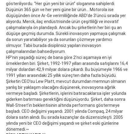
gösteriliyordu. “Her gün yeni bir ürün” sloganına sahiplerdi.
Düşünün 365 gün ve her yeni güne bir ürün… Motorola ise
düşüşünden önce Ar-Ge verimliliğinde ABD’de 3’üncü sırada yer
alıyordu. Merck, ilaç endüstrisinde ürün çeşitliliği ve inovatif
çalışmalarıyla ön plandaydı. Ancak bu şirketlerin her biri şu an
düşüşe geçmiş durumda. Sürekli inovasyon yapmaya çalışmak
da sorun yaratabiliyor ya da sorunları çözmeye yardımcı
olmuyor. Tabii burada disiplinsiz yapılan inovasyon
çalışmalarından bahsediyorum.
HP’nin yaşadığı süreç de bana göre 2’nci aşamaya en iyi
örneklerden biri. Şirket, 1992-1997 yılları arasında satışlarını 16,4
milyar dolardan 42,9 milyar dolara çıkardı. Bu büyümeyle 1966 ve
1991 yılları arasındaki 25 yıllık süreçten daha fazla büyüdü.
Şirketin CEO’su Lew Platt, mevcut durumdan memnun olmanın
yanlış bir yaklaşım olacağını düşünerek, inovasyona ağırlık
vermeye başladı. Şirketlerin, işlerini batıracaklarsa işler yolunda
giderken batırması gerektiğini düşünüyordu. Şirket, daha sonra
Wall-Street’in beklentisinin altında performans göstermeye
başladı. CEO değişimi yaşandı. 2001 yılında Compaq, 24 milyar
dolara satın alındı. Bu sırada kazançlar da düzensizleşti. 2005
yılında yeni bir CEO değişimi yaşandı ve şirket eski günlerine
dönemedi.~