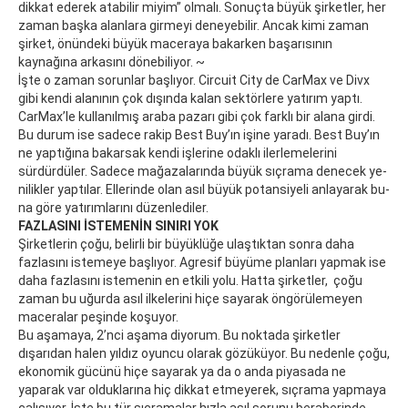
dikkat ederek atabilir miyim” olmalı. Sonuçta büyük şirketler, her
zaman başka alanlara girmeyi deneyebilir. Ancak kimi zaman
şirket, önündeki büyük maceraya bakarken başarısının
kaynağına arkasını dönebiliyor. ~
İşte o zaman sorunlar başlıyor. Circuit City de CarMax ve Divx
gibi kendi alanının çok dışında kalan sektörlere yatırım yaptı.
CarMax’le kullanılmış araba pazarı gibi çok farklı bir alana girdi.
Bu durum ise sadece rakip Best Buy’ın işine yaradı. Best Buy’ın
ne yaptığına bakarsak kendi işlerine odaklı ilerlemelerini
sürdürdüler. Sa­de­ce ma­ğa­za­la­rın­da bü­yük sıç­ra­ma de­ne­cek ye­
ni­lik­ler yap­tı­lar. El­le­rin­de olan asıl bü­yük po­tan­si­ye­li an­la­ya­rak bu­
na gö­re ya­tırım­la­rını dü­zen­le­di­ler.
FAZLASINI İSTEMENİN SINIRI YOK
Şirketlerin çoğu, belirli bir büyüklüğe ulaştıktan sonra daha
fazlasını istemeye başlıyor. Agresif büyüme planları yapmak ise
daha fazlasını istemenin en etkili yolu. Hatta şirketler, çoğu
zaman bu uğurda asıl ilkelerini hiçe sayarak öngörülemeyen
maceralar peşinde koşuyor.
Bu aşamaya, 2’nci aşama diyorum. Bu noktada şirketler
dışarıdan halen yıldız oyuncu olarak gözüküyor. Bu nedenle çoğu,
ekonomik gücünü hiçe sayarak ya da o anda piyasada ne
yaparak var olduklarına hiç dikkat etmeyerek, sıçrama yapmaya