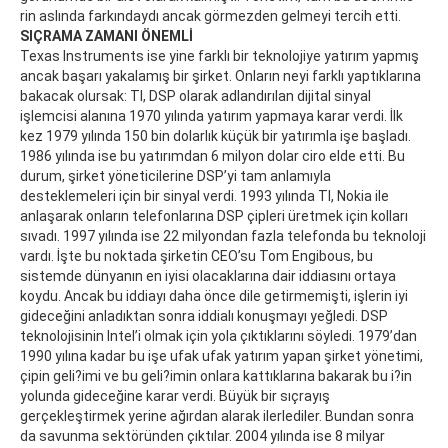
rin as­lın­da far­kın­day­dı an­cak gör­mez­den gel­me­yi ter­cih et­ti.
SIÇRAMA ZAMANI ÖNEMLİ
Texas Instruments ise yine farklı bir teknolojiye yatırım yapmış
ancak başarı yakalamış bir şirket. Onların neyi farklı yaptıklarına
bakacak olursak: TI, DSP olarak adlandırılan dijital sinyal
işlemcisi alanına 1970 yılında yatırım yapmaya karar verdi. İlk
kez 1979 yılında 150 bin dolarlık küçük bir yatırımla işe başladı.
1986 yılında ise bu yatırımdan 6 milyon dolar ciro elde etti. Bu
durum, şirket yöneticilerine DSP’yi tam anlamıyla
desteklemeleri için bir sinyal verdi. 1993 yılında TI, Nokia ile
anlaşarak onların telefonlarına DSP çipleri üretmek için kolları
sıvadı. 1997 yılında ise 22 milyondan fazla telefonda bu teknoloji
vardı. İşte bu noktada şirketin CEO’su Tom Engibous, bu
sistemde dünyanın en iyisi olacaklarına dair iddiasını ortaya
koydu. Ancak bu iddiayı daha önce dile getirmemişti, işlerin iyi
gideceğini anladıktan sonra iddialı konuşmayı yeğledi. DSP
teknolojisinin Intel’i olmak için yola çıktıklarını söyledi. 1979’dan
1990 yılına ka­dar bu işe ufak ufak ya­tırım ya­pan şir­ket yö­ne­ti­mi,
çi­pin ge­li­?i­mi ve bu ge­li­?i­min on­la­ra kat­tık­la­rına ba­ka­rak bu i?in
yo­lun­da gi­de­ce­ği­ne ka­rar ver­di. Büyük bir sıçrayış
gerçekleştirmek yerine ağırdan alarak ilerlediler. Bundan sonra
da savunma sektöründen çıktılar. 2004 yılında ise 8 milyar