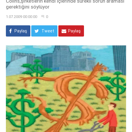
Colins,şirketlerin kendi içlerinde sürekli sorun araması
gerektiğini söylüyor
1.07.2009 00:00:00
0
Paylaş
Tweet
Paylaş