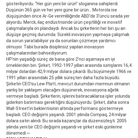
gösteriliyordu. “Her gün yeni bir ürün” sloganına sahiplerdi.
Düşünün 365 gün ve her yeni güne bir ürün… Motorola ise
düşüşünden önce Ar-Ge verimliliğinde ABD’de 3’üncü sırada yer
alıyordu. Merck, ilaç endüstrisinde ürün çeşitliliği ve inovatif
çalışmalarıyla ön plandaydı. Ancak bu şirketlerin her biri şu an
düşüşe geçmiş durumda. Sürekli inovasyon yapmaya çalışmak
da sorun yaratabiliyor ya da sorunları çözmeye yardımcı
olmuyor. Tabii burada disiplinsiz yapılan inovasyon
çalışmalarından bahsediyorum.
HP’nin yaşadığı süreç de bana göre 2’nci aşamaya en iyi
örneklerden biri. Şirket, 1992-1997 yılları arasında satışlarını 16,4
milyar dolardan 42,9 milyar dolara çıkardı. Bu büyümeyle 1966 ve
1991 yılları arasındaki 25 yıllık süreçten daha fazla büyüdü.
Şirketin CEO’su Lew Platt, mevcut durumdan memnun olmanın
yanlış bir yaklaşım olacağını düşünerek, inovasyona ağırlık
vermeye başladı. Şirketlerin, işlerini batıracaklarsa işler yolunda
giderken batırması gerektiğini düşünüyordu. Şirket, daha sonra
Wall-Street’in beklentisinin altında performans göstermeye
başladı. CEO değişimi yaşandı. 2001 yılında Compaq, 24 milyar
dolara satın alındı. Bu sırada kazançlar da düzensizleşti. 2005
yılında yeni bir CEO değişimi yaşandı ve şirket eski günlerine
dönemedi.~