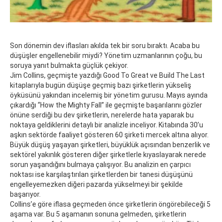
Son dönemin dev iflasları akılda tek bir soru bıraktı. Acaba bu
düşüşler engellenebilir miydi? Yönetim uzmanlarının çoğu, bu
soruya yanıt bulmakta güçlük çekiyor.
Jim Collins, geçmişte yazdığı Good To Great ve Build The Last
kitaplarıyla bugün düşüşe geçmiş bazı şirketlerin yükseliş
öyküsünü yakından incelemiş bir yönetim gurusu. Mayıs ayında
çıkardığı “How the Mighty Fall” ile geçmişte başarılarını gözler
önüne serdiği bu dev şirketlerin, nerelerde hata yaparak bu
noktaya geldiklerini detaylı bir analizle inceliyor. Kitabında 30’u
aşkın sektörde faaliyet gösteren 60 şirketi mercek altına alıyor.
Büyük düşüş yaşayan şirketleri, büyüklük açısından benzerlik ve
sektörel yakınlık gösteren diğer şirketlerle kıyaslayarak nerede
sorun yaşandığını bulmaya çalışıyor. Bu analizin en çarpıcı
noktası ise karşılaştırılan şirketlerden bir tanesi düşüşünü
engelleyemezken diğeri pazarda yükselmeyi bir şekilde
başarıyor.
Collins’e göre iflasa geçmeden önce şirketlerin öngörebileceği 5
aşama var. Bu 5 aşamanın sonuna gelmeden, şirketlerin