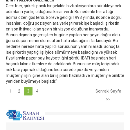
IBM’İN ALDIĞI ÖNLEMLER
Gerstner, şirketi panik bir şekilde hızlı aksiyonlara sürükleyecek
adımların yanlış olduğuna karar verdi. Bu nedenle her attığı
adıma özen gösterdi. Göreve geldiği 1993 yılında, ilk önce doğru
insanları, doğru pozisyonlara yerleştirerek işe başladı. şir­ke­tin
en son ih­ti­ya­cı olan şe­yin bir viz­yon ol­du­ğu­na ina­nıyor­du.
Bu­nun dışın­da geç­mişten bu­gü­ne ya­pılan her şe­yin doğru ol­du­
ğu­nu dü­şün­me­nin ölüm­cül bir ha­ta ola­ca­ğının far­kın­day­dı. Bu
ne­den­le nerede hata yapıldı sorusunun yanıtını aradı. Sonuçta
ise şirketin yaptığı işi iyice sömürmeye başladığını ve yüksek
fiyatlarıyla pazar payı kaybettiğini gördü. IBM’i başından beri
başarılı kılan etkenlere de odaklandı. Bunun ise müşteriyi odak
noktası yapmak olduğunu kısa sürede çözdü ve yeniden
müşteriyi işin içine alan bir iş planı hazırladı ve müşteriyle birlikte
yeniden büyümeye başladı.”
1
2
3
4
Sonraki Sayfa
>>