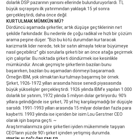
dolarlık DSP pazarının yarısını ellerinde bulunduruyorlardı. TI,
büyük sıçrayışını ilk yatırımından yaklaşık 15 yıl sonra
gerçekleştirdi, daha önce değil.
KURTULMAK MÜMKÜN MÜ?
Dördüncü aşamada şirketler, artık düşüşe geçtiklerinin net
şekilde farkındadır. Bu nedenle de çoğu radikal ve hızlı bir çözüm
arama peşine düşer. “Bizi bu kötü durumdan kurtaracak
karizmatik lider nerede, tek bir satın almayla tekrar büyümeye
nasıl geçebiliriz” gibi sorularla şirketi bir an önce atağa geçirmek
için çalışırlar. Bu noktada şirketi döndürmek ise kesinlikle
mümkündür. Ancak geçmişte şirketlerin bazıları bunu
başarırken, bazıları bu aşamadan dönmeyi başaramadı.
Örneğin IBM, yok olmaktan kurtulmayı başarmış bir örnek.
Şirket, 1926-1972 yılları arasında hisse senedi piyasasında
büyük yükselişler gerçekleştirdi. 1926 yılında IBM’e yapılan 1.000
dolarlık bir yatırım, 1972 yılında 5 milyon dolar getiriyordu. 90’lı
yıllara gelindiğinde ise şirket, 70 yıl hiç karşılaşmadığı bir düşüşle
sarsıldı. 1991-1993 yılları arasında 15 milyar dolardan fazla para
kaybetti. 1993 yılında ise içeriden bir isim Lou Gerstner CEO
olarak işin başına geçti. ~
Araştırmalarımıza göre şirketleri iyiden mükemmele taşıyan
CEO’ların yüzde 90’ı şirket içinden yetişmiş durumda.