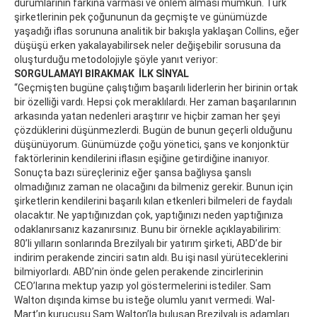
durumlarının farkına varması ve önlem alması mümkün. Türk
şirketlerinin pek çoğununun da geçmişte ve günümüzde
yaşadığı iflas sorununa analitik bir bakışla yaklaşan Collins, eğer
düşüşü erken yakalayabilirsek neler değişebilir sorusuna da
oluşturduğu metodolojiyle şöyle yanıt veriyor:
SORGULAMAYI BIRAKMAK İLK SİNYAL
“Geçmişten bugüne çalıştığım başarılı liderlerin her birinin ortak
bir özelliği vardı. Hepsi çok meraklılardı. Her zaman başarılarının
arkasında yatan nedenleri araştırır ve hiçbir zaman her şeyi
çözdüklerini düşünmezlerdi. Bugün de bunun geçerli olduğunu
düşünüyorum. Günümüzde çoğu yönetici, şans ve konjonktür
faktörlerinin kendilerini iflasın eşiğine getirdiğine inanıyor.
Sonuçta bazı süreçleriniz eğer şansa bağlıysa şanslı
olmadığınız zaman ne olacağını da bilmeniz gerekir. Bunun için
şirketlerin kendilerini başarılı kılan etkenleri bilmeleri de faydalı
olacaktır. Ne yaptığınızdan çok, yaptığınızı neden yaptığınıza
odaklanırsanız kazanırsınız. Bunu bir örnekle açıklayabilirim:
80’li yılların sonlarında Brezilyalı bir yatırım şirketi, ABD’de bir
indirim perakende zinciri satın aldı. Bu işi nasıl yürüteceklerini
bilmiyorlardı. ABD’nin önde gelen perakende zincirlerinin
CEO’larına mektup yazıp yol göstermelerini istediler. Sam
Walton dışında kimse bu isteğe olumlu yanıt vermedi. Wal-
Mart’ın kurucusu Sam Walton’la buluşan Brezilyalı iş adamları