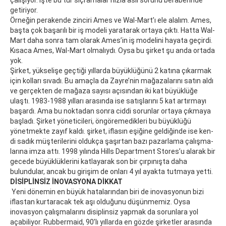
çalışıyor. İşte bu tür sıçramalar hızla asıl sorunu beraberinde
getiriyor.
Örneğin perakende zinciri Ames ve Wal-Mart’ı ele alalım. Ames,
başta çok başarılı bir iş modeli yaratarak ortaya çıktı. Hatta Wal-
Mart daha sonra tam olarak Ames’in iş modelini hayata geçirdi.
Kısa­ca Ames, Wal-Mart ol­ma­lıy­dı. Oysa bu şirket şu anda ortada
yok.
Şirket, yükselişe geçtiği yıllarda büyüklüğünü 2 katına çıkarmak
için kolları sıvadı. Bu amaçla da Zayre’nin mağazalarını satın aldı
ve gerçekten de mağaza sayısı açısından iki kat büyüklüğe
ulaştı. 1983-1988 yılları arasında ise satışlarını 5 kat artırmayı
başardı. Ama bu noktadan sonra ciddi sorunlar ortaya çıkmaya
başladı. Şirket yöneticileri, öngöremedikleri bu büyüklüğü
yönetmekte zayıf kaldı. şir­ket, if­la­sın eşi­ği­ne gel­di­ğin­de ise ken­
di sa­dık müş­te­ri­le­ri­ni ol­duk­ça şa­şır­tan ba­zı pa­zar­la­ma ça­lışma­
la­rına im­za at­tı. 1998 yılında Hills Department Stores’u alarak bir
gecede büyüklüklerini katlayarak son bir çırpınışta daha
bulundular, ancak bu girişim de onları 4 yıl ayakta tutmaya yetti.
DİSİPLİNSİZ İNOVASYONA DİKKAT
Yeni dönemin en büyük hatalarından biri de inovasyonun bizi
iflastan kurtaracak tek aşı olduğunu düşünmemiz. Oysa
inovasyon çalışmalarını disiplinsiz yapmak da sorunlara yol
açabiliyor. Rubbermaid, 90’lı yıllarda en gözde şirketler arasında