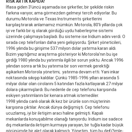
RİSK ARTIK KAPIDA!
İflasa giden 3’üncü aşamada ise şirketler, bir şekilde riskin
farkına varıyor, ama görmezden gelmeyi tercih ediyorlar. Bu
durumu Motorola ve Texas Instruments şirketlerini
karşılaştırarak anlamamız mümkün. Motorola, 80’li yıllarda çok
iyi ve farklı bir iş olarak gördüğü uydu haberleşme sistemi
üzerinde çalışmaya başladı. Bu sisteme ise Iridium adını verdi. O
sırada cep telefonları daha yeni gelişiyordu. Şirket yöneticileri,
1996 yılında bu girişime 537 milyon dolar yatırma kararı aldı.
Bizim yaptığımız araştırma gösteriyor ki Motorola’nın bu işe
girdiği 1980 yılında bu yatırımla ilgili bir sorun yoktu. Ancak 1996
yılından sonra artık bu yatırıma bir son vermek gerektiği
aşikarken Motorola yönetimi, yatırıma devam etti. Yani inkar
noktasında sıkışıp kaldılar. Çünkü 1985-1996 yılları arasında 5
milyar dolar olan cirolarını 5 katından fazla katlayarak 27 milyar
dolara çıkarmışlardı. Bu nedenle de cep telefonu karşısında
eskiyen yatırımlarını bir kenara atmak istemediler.
1998 yılında canlı olarak ilk kez bir ürünle son müşterinin
karşısına çıktılar. Ancak dünya değişmişti. Cep telefonu
ucuzlamış, iyi bir iletişim aracı haline gelmişti. Kapalı
mekanlarda konuşabilme olanağı tanıyordu. Iridium ise sadece
dış mekanlarda iletişim kurmaya yarayan, bir tuğla kadar büyük
görünümde bir alet olarak kalmıştı. Yö­ne­tim, tüm bu de­€i­?im­le­