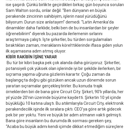
ise şaşırdı. Çünkü birlikte geçirdikleri birkaç gün boyunca soruları
Sam Walton sordu, onlar değil. “Ben dünyanın en büyük
perakende zincirinin sahibiyim, işlerin nasıl yürüdüğünü
biliyorum. Durun size anlatayım” demedi. “Latin Amerika’da
dinamikler daha farklıdır, belki ben de bu insanlardan bir şeyler
öğrenebilirim” diyerek bu pazarda ilerlemenin sırlarını
araştırmaya çalıştı. İşte şirketler, bu türden sorgulamaları
bıraktıkları zaman, meraklarını körelttiklerinde iflasa giden yolun
ilk aşamasına adım atmış oluyor.
KİBİR RAKİBİN İŞİNE YARAR
Bu tür bir kibri başka pek çok alanda daha görüyoruz. Şirketler,
potansiyeli çok yüksek olan işlerinde iyi bir şekilde ilerlerken, bir
sıçrama yapma uğruna gözlerini karartır. Çoğu zaman da
başlangıçta doğru gibi gözüken ancak uzun dönemde sorun
yaratan sıçramalar gerçekleştirirler. Bu konuda trajik
örneklerden biri de bana göre Circuit City. Şirket, 90’lı yıllarda, her
yıl yüzde 20’nin üzerinde büyüme kaydetti. Şirketin 10 yıl içinde
büyüklüğü 10 katına ulaştı. Bu atılımlarıyla Circuit City, elektronik
perakendecilik işinde ilk sıralara çıktı. CEO’ya göre artık gidecek
pek bir yer yoktu. Yeni ve büyük bir adım atmanın vakti gelmişti.
Bana göre insanların bu durumda ilk sorması gereken şey,
“Acaba bu büyük adımı kendi içimde dikkat etmediğim süreçlere