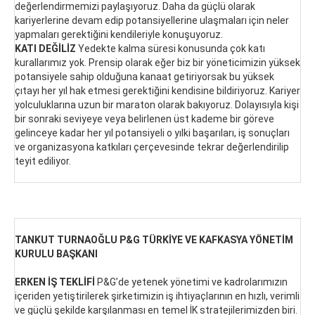
değerlendirmemizi paylaşıyoruz. Daha da güçlü olarak
kariyerlerine devam edip potansiyellerine ulaşmaları için neler
yapmaları gerektiğini kendileriyle konuşuyoruz.
KATI DEĞİLİZ
Yedekte kalma süresi konusunda çok katı
kurallarımız yok. Prensip olarak eğer biz bir yöneticimizin yüksek
potansiyele sahip olduğuna kanaat getiriyorsak bu yüksek
çıtayı her yıl hak etmesi gerektiğini kendisine bildiriyoruz. Kariyer
yolculuklarına uzun bir maraton olarak bakıyoruz. Dolayısıyla kişi
bir sonraki seviyeye veya belirlenen üst kademe bir göreve
gelinceye kadar her yıl potansiyeli o yılki başarıları, iş sonuçları
ve organizasyona katkıları çerçevesinde tekrar değerlendirilip
teyit ediliyor.
TANKUT TURNAOĞLU P&G TÜRKİYE VE KAFKASYA YÖNETİM
KURULU BAŞKANI
ERKEN İŞ TEKLİFİ
P&G’de yetenek yönetimi ve kadrolarımızın
içeriden yetiştirilerek şirketimizin iş ihtiyaçlarının en hızlı, verimli
ve güçlü şekilde karşılanması en temel İK stratejilerimizden biri.