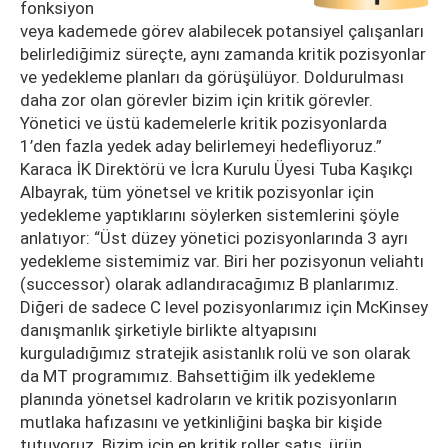
fonksiyon
veya kademede görev alabilecek potansiyel çalışanları
belirlediğimiz süreçte, aynı zamanda kritik pozisyonlar
ve yedekleme planları da görüşülüyor. Doldurulması
daha zor olan görevler bizim için kritik görevler.
Yönetici ve üstü kademelerle kritik pozisyonlarda
1’den fazla yedek aday belirlemeyi hedefliyoruz.”
Karaca İK Direktörü ve İcra Kurulu Üyesi Tuba Kaşıkçı
Albayrak, tüm yönetsel ve kritik pozisyonlar için
yedekleme yaptıklarını söylerken sistemlerini şöyle
anlatıyor: “Üst düzey yönetici pozisyonlarında 3 ayrı
yedekleme sistemimiz var. Biri her pozisyonun veliahtı
(successor) olarak adlandıracağımız B planlarımız.
Diğeri de sadece C level pozisyonlarımız için McKinsey
danışmanlık şirketiyle birlikte altyapısını
kurguladığımız stratejik asistanlık rolü ve son olarak
da MT programımız. Bahsettiğim ilk yedekleme
planında yönetsel kadroların ve kritik pozisyonların
mutlaka hafızasını ve yetkinliğini başka bir kişide
tutuyoruz. Bizim için en kritik roller satış, ürün