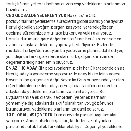
tartıştığımız yetenek haftası düzenleyip yedekleme planlarımızı
hazırlıyoruz.
CEO GLOBALDE YEDEKLENİYOR
Novartis’te CEO
pozisyonlarının yedekleme süreçlerini global olarak yönetiyoruz.
Her yıl globalle yaptığımız organizasyonel yetenek gözden
geçirme sürecimizde mutlaka bu konuya vakit ayırıyoruz.
Hazırlık durumuna göre değerlendirdiğimiz her 3 kategoride en
az birer adayla yedekleme yapmayı hedefliyoruz. Bizler de
mutlaka Türkiye’den adayları bu yedekleme planına dahil ediyor,
yurt dışında farklı görevlerde olan Türk çalışanlarımızın da
değerlendirildiğinden emin oluyoruz.
EN AZ 1 İÇ ADAY
Kilit pozisyonlarımız için her 3 kategoride en az
birer iç adayla yedekleme yapıyoruz. İç aday bizim için sadece
Novartis İlaç çalışanları değil. Novartis Grup bünyesinde yer alan
diğer bölümlerimizden adayları ve global tarafından önerilen
adayları da yedekleme planlarımıza dahil ediyoruz. Bu
uygulamamıza ek olarak, sektörden “yetenek haritası”
yöntemiyle dış adayları da aktif olarak tanıyor, göz önünde
bulunduruyor, yedekleme planlarımıza dahil ediyoruz.
19 GLOBAL, 49 İÇ YEDEK
Tüm dünyada paralel uygulamalar
yapıyoruz. Ancak ülkelerin şartları, kültürleri ve ihtiyaçları
paralelinde ufak tefek farklılıklar olabiliyor. Geçen yıl yedekleme