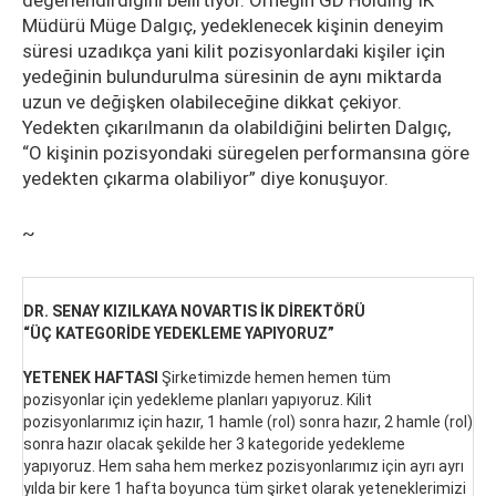
değerlendirdiğini belirtiyor. Örneğin GD Holding İK
Müdürü Müge Dalgıç, yedeklenecek kişinin deneyim
süresi uzadıkça yani kilit pozisyonlardaki kişiler için
yedeğinin bulundurulma süresinin de aynı miktarda
uzun ve değişken olabileceğine dikkat çekiyor.
Yedekten çıkarılmanın da olabildiğini belirten Dalgıç,
“O kişinin pozisyondaki süregelen performansına göre
yedekten çıkarma olabiliyor” diye konuşuyor.
~
DR. SENAY KIZILKAYA NOVARTIS İK DİREKTÖRÜ
“ÜÇ KATEGORİDE YEDEKLEME YAPIYORUZ”
YETENEK HAFTASI
Şirketimizde hemen hemen tüm
pozisyonlar için yedekleme planları yapıyoruz. Kilit
pozisyonlarımız için hazır, 1 hamle (rol) sonra hazır, 2 hamle (rol)
sonra hazır olacak şekilde her 3 kategoride yedekleme
yapıyoruz. Hem saha hem merkez pozisyonlarımız için ayrı ayrı
yılda bir kere 1 hafta boyunca tüm şirket olarak yeteneklerimizi