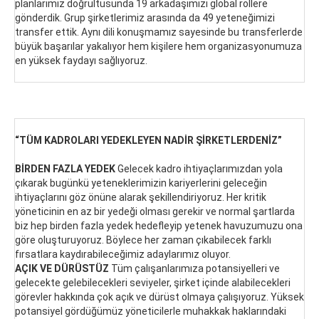
planlarımız doğrultusunda 19 arkadaşımızı global rollere
gönderdik. Grup şirketlerimiz arasında da 49 yeteneğimizi
transfer ettik. Aynı dili konuşmamız sayesinde bu transferlerde
büyük başarılar yakalıyor hem kişilere hem organizasyonumuza
en yüksek faydayı sağlıyoruz.
“TÜM KADROLARI YEDEKLEYEN NADİR ŞİRKETLERDENİZ”
BİRDEN FAZLA YEDEK
Gelecek kadro ihtiyaçlarımızdan yola
çıkarak bugünkü yeteneklerimizin kariyerlerini geleceğin
ihtiyaçlarını göz önüne alarak şekillendiriyoruz. Her kritik
yöneticinin en az bir yedeği olması gerekir ve normal şartlarda
biz hep birden fazla yedek hedefleyip yetenek havuzumuzu ona
göre oluşturuyoruz. Böylece her zaman çıkabilecek farklı
fırsatlara kaydırabileceğimiz adaylarımız oluyor.
AÇIK VE DÜRÜSTÜZ
Tüm çalışanlarımıza potansiyelleri ve
gelecekte gelebilecekleri seviyeler, şirket içinde alabilecekleri
görevler hakkında çok açık ve dürüst olmaya çalışıyoruz. Yüksek
potansiyel gördüğümüz yöneticilerle muhakkak haklarındaki