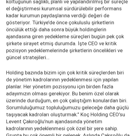
koltuğunun sağlıklı, planlı ve yapılandırılmış bir süreçle
el değiştirmesi kurumsal sürdürülebilir performans
kadar kurumun paydaşlarına verdiği değeri de
gösteriyor. Türkiye’de önce çokuluslu şirketlerin
öncülük ettiği daha sonra büyük holdinglerin
ajandasına giren yedekleme süreçleri bugün pek çok
şirkete sirayet etmiş durumda. İşte CEO ve kritik
pozisyon yedeklemelerinde şirketlerin öncelikleri ve
güncel stratejileri…
Holding bazında bizim için çok kritik süreçlerden biri
de yönetim kadrolarının yedeklenmesi için yapılan
planlar. Her yönetim pozisyonu için birden fazla
adayımızın olması gerekiyor. Bu benim özel olarak
üzerinde durduğum, en çok çalıştığım konulardan biri.
Sorumluluğumuz topluluğumuzu geleceğe daha güçlü
taşıyacak kadroları oluşturmak.” Koç Holding CEO’su
Levent Çakıroğlu’nun ajandasında yönetim
kadrolarının yedeklenmesi çok özel bir yere sahip.
Grupta bu çok önemli bir gelenek. Aslında Çakıroğlu da