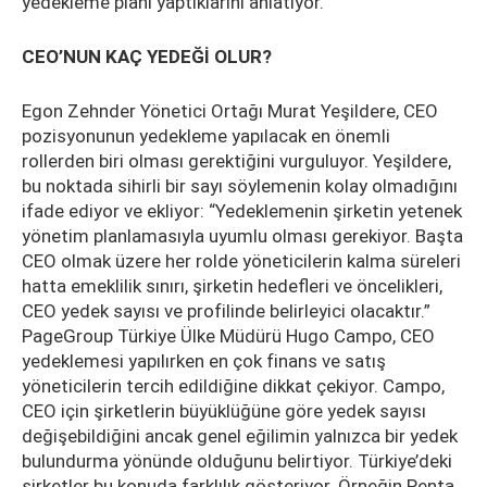
yedekleme planı yaptıklarını anlatıyor.
CEO’NUN KAÇ YEDEĞİ OLUR?
Egon Zehnder Yönetici Ortağı Murat Yeşildere, CEO
pozisyonunun yedekleme yapılacak en önemli
rollerden biri olması gerektiğini vurguluyor. Yeşildere,
bu noktada sihirli bir sayı söylemenin kolay olmadığını
ifade ediyor ve ekliyor: “Yedeklemenin şirketin yetenek
yönetim planlamasıyla uyumlu olması gerekiyor. Başta
CEO olmak üzere her rolde yöneticilerin kalma süreleri
hatta emeklilik sınırı, şirketin hedefleri ve öncelikleri,
CEO yedek sayısı ve profilinde belirleyici olacaktır.”
PageGroup Türkiye Ülke Müdürü Hugo Campo, CEO
yedeklemesi yapılırken en çok finans ve satış
yöneticilerin tercih edildiğine dikkat çekiyor. Campo,
CEO için şirketlerin büyüklüğüne göre yedek sayısı
değişebildiğini ancak genel eğilimin yalnızca bir yedek
bulundurma yönünde olduğunu belirtiyor. Türkiye’deki
şirketler bu konuda farklılık gösteriyor. Örneğin Penta