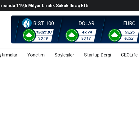
arısında 119,5 Milyar Liralık Sukuk Ihraç Etti
ek Hafta Gözler ABD'de Açıklanacak Tarım Dışı Istihdam
BIST 100
DOLAR
EURO
evel Üst Yönetim Yapılanmasına Geçti
ahnesine Dönüşüyor
13821,97
47,74
55,25
%0,49
%0,18
%0,32
ştırmalar
Yönetim
Söyleşiler
Startup Dergi
CEOLife