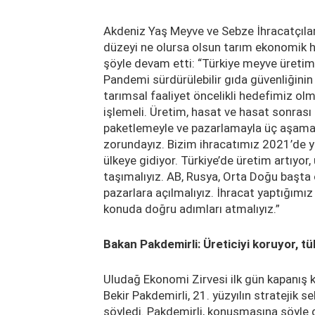
Akdeniz Yaş Meyve ve Sebze İhracatçılar B
düzeyi ne olursa olsun tarım ekonomik ha
şöyle devam etti: “Türkiye meyve üretim
Pandemi sürdürülebilir gıda güvenliğinin 
tarımsal faaliyet öncelikli hedefimiz olm
işlemeli. Üretim, hasat ve hasat sonrası 
paketlemeyle ve pazarlamayla üç aşamad
zorundayız. Bizim ihracatımız 2021’de y
ülkeye gidiyor. Türkiye’de üretim artıyor
taşımalıyız. AB, Rusya, Orta Doğu başta 
pazarlara açılmalıyız. İhracat yaptığımız 
konuda doğru adımları atmalıyız.”
Bakan Pakdemirli: Üreticiyi koruyor, tü
Uludağ Ekonomi Zirvesi ilk gün kapanış 
Bekir Pakdemirli, 21. yüzyılın stratejik 
söyledi. Pakdemirli, konuşmasına şöyle 