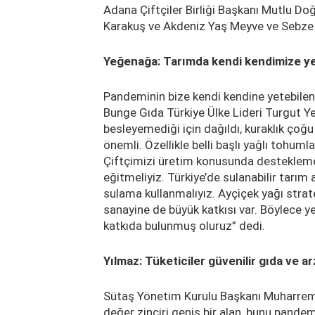
Adana Çiftçiler Birliği Başkanı Mutlu Doğ
Karakuş ve Akdeniz Yaş Meyve ve Sebze İh
Yeğenağa: Tarımda kendi kendimize yet
Pandeminin bize kendi kendine yetebilen 
Bunge Gıda Türkiye Ülke Lideri Turgut Y
besleyemediği için dağıldı, kuraklık ço
önemli. Özellikle belli başlı yağlı tohuml
Çiftçimizi üretim konusunda desteklemel
eğitmeliyiz. Türkiye’de sulanabilir tarım 
sulama kullanmalıyız. Ayçiçek yağı strate
sanayine de büyük katkısı var. Böylece y
katkıda bulunmuş oluruz” dedi.
Yılmaz: Tüketiciler güvenilir gıda ve 
Sütaş Yönetim Kurulu Başkanı Muharrem 
değer zinciri geniş bir alan, bunu pand