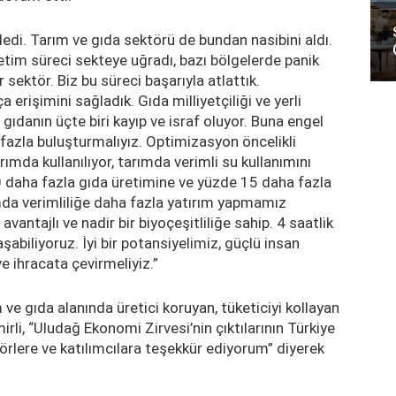
di. Tarım ve gıda sektörü de bundan nasibini aldı.
üretim süreci sekteye uğradı, bazı bölgelerde panik
sektör. Biz bu süreci başarıyla atlattık.
erişimini sağladık. Gıda milliyetçiliği ve yerli
ıdanın üçte biri kayıp ve israf oluyor. Buna engel
a fazla buluşturmalıyız. Optimizasyon öncelikli
mda kullanılıyor, tarımda verimli su kullanımını
daha fazla gıda üretimine ve yüzde 15 daha fazla
ımda verimliliğe daha fazla yatırım yapmamız
antajlı ve nadir bir biyoçeşitliliğe sahip. 4 saatlik
abiliyoruz. İyi bir potansiyelimiz, güçlü insan
 ihracata çevirmeliyiz.”
e gıda alanında üretici koruyan, tüketiciyi kollayan
rli, “Uludağ Ekonomi Zirvesi’nin çıktılarının Türkiye
törlere ve katılımcılara teşekkür ediyorum” diyerek