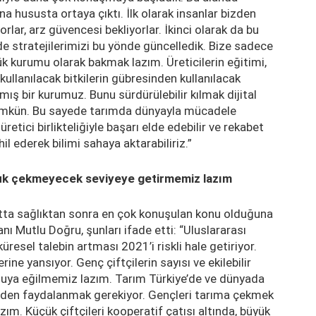
na hususta ortaya çıktı. İlk olarak insanlar bizden
rlar, arz güvencesi bekliyorlar. İkinci olarak da bu
 de stratejilerimizi bu yönde güncelledik. Bize sadece
lük kurumu olarak bakmak lazım. Üreticilerin eğitimi,
kullanılacak bitkilerin gübresinden kullanılacak
ış bir kurumuz. Bunu sürdürülebilir kılmak dijital
mümkün. Bu sayede tarımda dünyayla mücadele
retici birlikteliğiyle başarı elde edebilir ve rekabet
il ederek bilimi sahaya aktarabiliriz.”
rluk çekmeyecek seviyeye getirmemiz lazım
atta sağlıktan sonra en çok konuşulan konu olduğuna
nı Mutlu Doğru, şunları ifade etti: “Uluslararası
resel talebin artması 2021’i riskli hale getiriyor.
ine yansıyor. Genç çiftçilerin sayısı ve ekilebilir
konuya eğilmemiz lazım. Tarım Türkiye’de ve dünyada
inden faydalanmak gerekiyor. Gençleri tarıma çekmek
ım. Küçük çiftçileri kooperatif çatısı altında, büyük