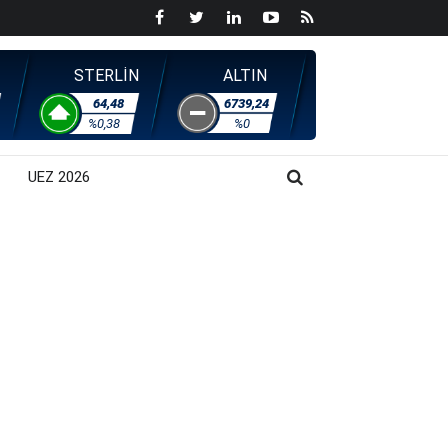
STERLİN
ALTIN
64,48
6739,24
%0,38
%0
UEZ 2026