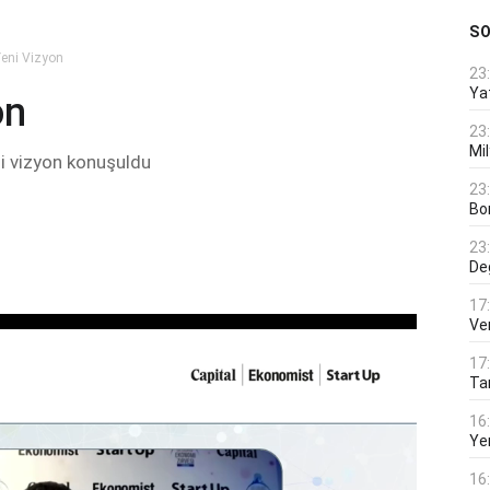
S
eni Vizyon
23
Ya
on
23
Mi
i vizyon konuşuldu
23
Bo
23
De
17
Ver
17
Tar
16
Ye
16