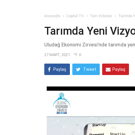
Anasayfa
Capital TV
Tüm Videolar
Tarımda Y
Tarımda Yeni Vizy
Uludağ Ekonomi Zirvesi’nde tarımda yen
27 MART, 2021
0
Paylaş
Tweet
Paylaş