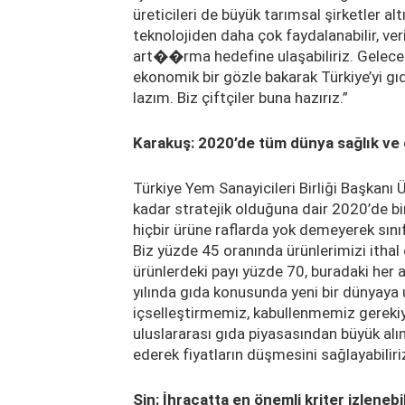
üreticileri de büyük tarımsal şirketler a
teknolojiden daha çok faydalanabilir, veri
art��rma hedefine ulaşabiliriz. Geleceğin
ekonomik bir gözle bakarak Türkiye’yi g
lazım. Biz çiftçiler buna hazırız.”
Karakuş: 2020’de tüm dünya sağlık ve 
Türkiye Yem Sanayicileri Birliği Başkanı
kadar stratejik olduğuna dair 2020’de bir
hiçbir ürüne raflarda yok demeyerek sını
Biz yüzde 45 oranında ürünlerimizi itha
ürünlerdeki payı yüzde 70, buradaki her a
yılında gıda konusunda yeni bir dünyaya 
içselleştirmemiz, kabullenmemiz gerekiyo
uluslararası gıda piyasasından büyük a
ederek fiyatların düşmesini sağlayabiliriz
Sin: İhracatta en önemli kriter izlenebi