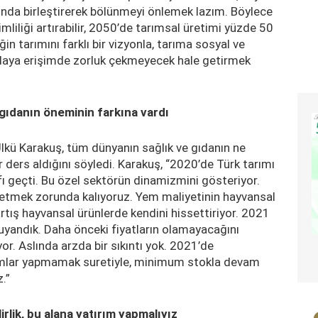
ltında birleştirerek bölünmeyi önlemek lazım. Böylece
mliliği artırabilir, 2050’de tarımsal üretimi yüzde 50
 tarımını farklı bir vizyonla, tarıma sosyal ve
ıdaya erişimde zorluk çekmeyecek hale getirmek
gıdanın öneminin farkına vardı
 Ülkü Karakuş, tüm dünyanın sağlık ve gıdanın ne
 ders aldığını söyledi. Karakuş, “2020’de Türk tarımı
fı geçti. Bu özel sektörün dinamizmini gösteriyor.
l etmek zorunda kalıyoruz. Yem maliyetinin hayvansal
rtış hayvansal ürünlerde kendini hissettiriyor. 2021
uyandık. Daha önceki fiyatların olamayacağını
r. Aslında arzda bir sıkıntı yok. 2021’de
lımlar yapmamak suretiyle, minimum stokla devam
.”
lirlik, bu alana yatırım yapmalıyız