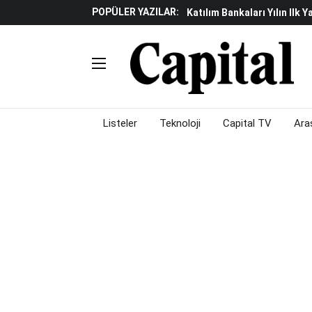
POPÜLER YAZILAR:
Katılım Bankaları Yılın Ilk Y
Küresel Piyasalarda Gelec
Verisine Çevrildi
Altınay Savunma Grubu C-L
Çalışma Alanları Konser S
Listeler
Teknoloji
Capital TV
Ara