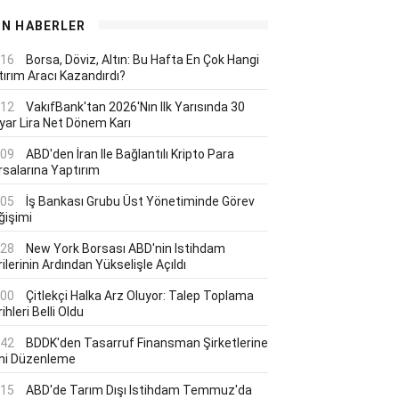
ON HABERLER
:16
Borsa, Döviz, Altın: Bu Hafta En Çok Hangi
tırım Aracı Kazandırdı?
:12
VakıfBank'tan 2026'nın Ilk Yarısında 30
lyar Lira Net Dönem Karı
:09
ABD'den İran Ile Bağlantılı Kripto Para
rsalarına Yaptırım
:05
İş Bankası Grubu Üst Yönetiminde Görev
ğişimi
:28
New York Borsası ABD'nin Istihdam
ilerinin Ardından Yükselişle Açıldı
:00
Çitlekçi Halka Arz Oluyor: Talep Toplama
ihleri Belli Oldu
:42
BDDK'den Tasarruf Finansman Şirketlerine
ni Düzenleme
:15
ABD'de Tarım Dışı Istihdam Temmuz'da