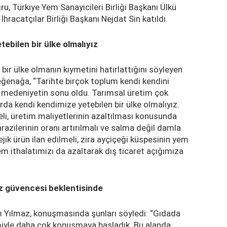
ru, Türkiye Yem Sanayicileri Birliği Başkanı Ülkü
racatçılar Birliği Başkanı Nejdat Sin katıldı.
ebilen bir ülke olmalıyız
bir ülke olmanın kıymetini hatırlattığını söyleyen
eğenağa, “Tarihte birçok toplum kendi kendini
ğu medeniyetin sonu oldu. Tarımsal üretim çok
arda kendi kendimize yetebilen bir ülke olmalıyız.
i, üretim maliyetlerinin azaltılması konusunda
arazilerinin oranı artırılmalı ve salma değil damla
jik ürün ilan edilmeli, zira ayçiçeği küspesinin yem
em ithalatımızı da azaltarak dış ticaret açığımıza
arz güvencesi beklentisinde
Yılmaz, konuşmasında şunları söyledi: “Gıdada
emiyle daha çok konuşmaya başladık. Bu alanda