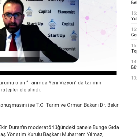
Bek
16
Yü
16
Ge
15
To
14
Bü
13
urumu olan “Tarımda Yeni Vizyon” da tarımın
atejiler ele alındı.
konuşmasını ise T.C. Tarım ve Orman Bakanı Dr. Bekir
kin Duran’ın moderatörlüğündeki panele Bunge Gıda
ütaş Yönetim Kurulu Başkanı Muharrem Yılmaz,