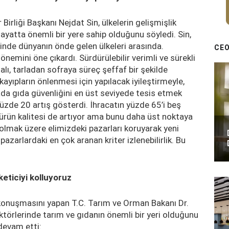
irliği Başkanı Nejdat Sin, ülkelerin gelişmişlik
yatta önemli bir yere sahip olduğunu söyledi. Sin,
inde dünyanın önde gelen ülkeleri arasında.
CEO
önemini öne çıkardı. Sürdürülebilir verimli ve sürekli
alı, tarladan sofraya süreç şeffaf bir şekilde
kayıpların önlenmesi için yapılacak iyileştirmeyle,
a gıda güvenliğini en üst seviyede tesis etmek
üzde 20 artış gösterdi. İhracatın yüzde 65’i beş
, ürün kalitesi de artıyor ama bunu daha üst noktaya
olmak üzere elimizdeki pazarları koruyarak yeni
pazarlardaki en çok aranan kriter izlenebilirlik. Bu
keticiyi kolluyoruz
konuşmasını yapan T.C. Tarım ve Orman Bakanı Dr.
sektörlerinde tarım ve gıdanın önemli bir yeri olduğunu
devam etti: