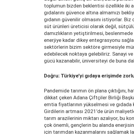
toplumun bizden beklentisi özellikle iki a
gıdalarını güvence altına almamızı bekliyo
gıdanın güvenilir olmasını istiyorlar. Biz
süt ürünleri üreticisi olarak değil, sütçü
damızlıkların yetiştirilmesi, beslenmede 
enerjiye kadar dikey entegrasyonu sağlam
sektörlerin bizim sektöre girmesiyle 
edebilecek noktaya gelebiliriz. Sanayi ve ü
gücü kazanabilir, üniversiteyi de buna dah
Doğru: Türkiye’yi gıdaya erişimde zo
Pandemide tarımın ön plana çıktığını, h
dikkat çeken Adana Çiftçiler Birliği Başka
emtia fiyatlarının yükselmesi ve gıdada kü
Girdilerin artması 2021’de ürün maliyetler
tarım arazilerinin miktarı azalıyor, bu 
çok önemli, gençlerin bu alanda enerjis
için tarımdan kazanmalarını sağlamak laz