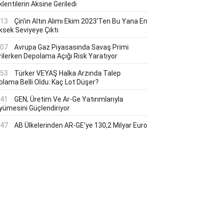
lentilerin Aksine Geriledi
:13
Çin'in Altın Alımı Ekim 2023'ten Bu Yana En
ksek Seviyeye Çıktı
:07
Avrupa Gaz Piyasasında Savaş Primi
rilerken Depolama Açığı Risk Yaratıyor
:53
Türker VEYAŞ Halka Arzında Talep
plama Belli Oldu: Kaç Lot Düşer?
:41
GEN, Üretim Ve Ar-Ge Yatırımlarıyla
yümesini Güçlendiriyor
:47
AB Ülkelerinden AR-GE'ye 130,2 Milyar Euro