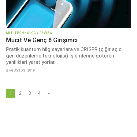
MIT TECHNOLOGY REVIEW
Mucit Ve Genç 8 Girişimci
Pratik kuantum bilgisayarlara ve CRISPR (çığır açıcı
gen düzenleme teknolojisi) işlemlerine götüren
yenilikleri yaratıyorlar...
2 AĞUSTOS, 2019
1
2
3
4
»