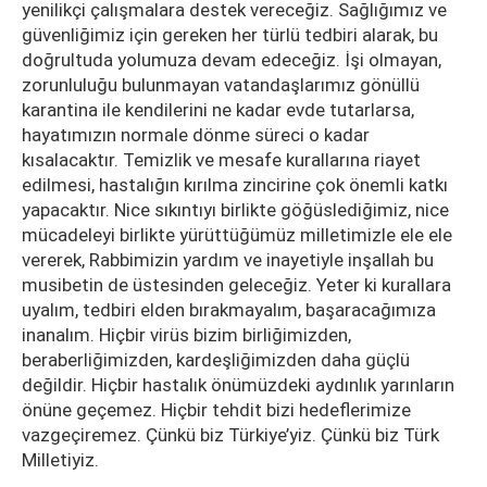
yenilikçi çalışmalara destek vereceğiz. Sağlığımız ve
güvenliğimiz için gereken her türlü tedbiri alarak, bu
doğrultuda yolumuza devam edeceğiz. İşi olmayan,
zorunluluğu bulunmayan vatandaşlarımız gönüllü
karantina ile kendilerini ne kadar evde tutarlarsa,
hayatımızın normale dönme süreci o kadar
kısalacaktır. Temizlik ve mesafe kurallarına riayet
edilmesi, hastalığın kırılma zincirine çok önemli katkı
yapacaktır. Nice sıkıntıyı birlikte göğüslediğimiz, nice
mücadeleyi birlikte yürüttüğümüz milletimizle ele ele
vererek, Rabbimizin yardım ve inayetiyle inşallah bu
musibetin de üstesinden geleceğiz. Yeter ki kurallara
uyalım, tedbiri elden bırakmayalım, başaracağımıza
inanalım. Hiçbir virüs bizim birliğimizden,
beraberliğimizden, kardeşliğimizden daha güçlü
değildir. Hiçbir hastalık önümüzdeki aydınlık yarınların
önüne geçemez. Hiçbir tehdit bizi hedeflerimize
vazgeçiremez. Çünkü biz Türkiye’yiz. Çünkü biz Türk
Milletiyiz.