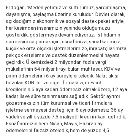
Erdoğan, "Medeniyetimiz ve kültürümüz, yardımlaşma,
dayanışma, paylaşma üzerine kuruludur. Devlet olarak,
açıkladığımız ekonomik ve sosyal destek paketleriyle,
her kesimden insanımızın yanında olduğumuzu
gösterdik, göstermeye devam ediyoruz. İstihdamın
sürmesini sağlamak için, esnafımıza, sanatkarımıza,
küçük ve orta ölçekli işletmelerimize, ihracatçılarımıza
pek çok erteleme ve destek düzenlenmesini hayata
geçirdik. Ülkemizdeki 2 milyondan fazla vergi
mükellefinin 54 milyar lirayı bulan muhtasar, KDV ve
pirim ödemelerini 6 ay süreyle erteledik. Nakit akışı
bozulan KOBİ’ler ve diğer firmalara, mevcut
kredilerinin 6 aya kadarı ödemesiz olmak üzere, 12 aya
kadar ilave süre tanınmasını sağladık. Sektör ayrımı
gözetmeksizin tüm kurumsal ve ticari firmalara
işletme sermayesi desteği için 6 ayı ödemesiz 36 ay
vadeli ve yıllık yüzde 7,5 maliyetli kredi imkanı getirdik.
Esnaflarımızın hem Nisan, Mayıs, Haziran ayı
ödemelerini faizsiz öteledik, hem de yüzde 4,5