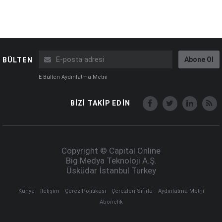
Abone Ol
BÜLTEN
E-Bülten Aydınlatma Metni
BİZİ TAKİP EDİN
Copyright © Capital Online
Big Medya Teknoloji A.Ş.
Üsküdar İstanbul Turkey
Künye
İletişim
Çerez Politikası
Çerezleri Sıfırla
Aydınlatma Metni
Abonelik