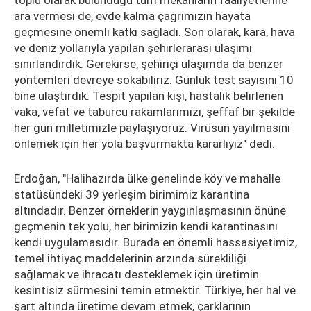
toplu olarak bulunduğu tüm mekanların faaliyetlerine
ara vermesi de, evde kalma çağrımızın hayata
geçmesine önemli katkı sağladı. Son olarak, kara, hava
ve deniz yollarıyla yapılan şehirlerarası ulaşımı
sınırlandırdık. Gerekirse, şehiriçi ulaşımda da benzer
yöntemleri devreye sokabiliriz. Günlük test sayısını 10
bine ulaştırdık. Tespit yapılan kişi, hastalık belirlenen
vaka, vefat ve taburcu rakamlarımızı, şeffaf bir şekilde
her gün milletimizle paylaşıyoruz. Virüsün yayılmasını
önlemek için her yola başvurmakta kararlıyız" dedi.
Erdoğan, "Halihazırda ülke genelinde köy ve mahalle
statüsündeki 39 yerleşim birimimiz karantina
altındadır. Benzer örneklerin yaygınlaşmasının önüne
geçmenin tek yolu, her birimizin kendi karantinasını
kendi uygulamasıdır. Burada en önemli hassasiyetimiz,
temel ihtiyaç maddelerinin arzında sürekliliği
sağlamak ve ihracatı desteklemek için üretimin
kesintisiz sürmesini temin etmektir. Türkiye, her hal ve
şart altında üretime devam etmek, çarklarının