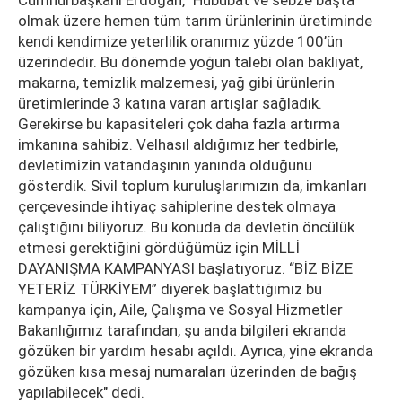
Cumhurbaşkanı Erdoğan, "Hububat ve sebze başta
olmak üzere hemen tüm tarım ürünlerinin üretiminde
kendi kendimize yeterlilik oranımız yüzde 100’ün
üzerindedir. Bu dönemde yoğun talebi olan bakliyat,
makarna, temizlik malzemesi, yağ gibi ürünlerin
üretimlerinde 3 katına varan artışlar sağladık.
Gerekirse bu kapasiteleri çok daha fazla artırma
imkanına sahibiz. Velhasıl aldığımız her tedbirle,
devletimizin vatandaşının yanında olduğunu
gösterdik. Sivil toplum kuruluşlarımızın da, imkanları
çerçevesinde ihtiyaç sahiplerine destek olmaya
çalıştığını biliyoruz. Bu konuda da devletin öncülük
etmesi gerektiğini gördüğümüz için MİLLİ
DAYANIŞMA KAMPANYASI başlatıyoruz. “BİZ BİZE
YETERİZ TÜRKİYEM” diyerek başlattığımız bu
kampanya için, Aile, Çalışma ve Sosyal Hizmetler
Bakanlığımız tarafından, şu anda bilgileri ekranda
gözüken bir yardım hesabı açıldı. Ayrıca, yine ekranda
gözüken kısa mesaj numaraları üzerinden de bağış
yapılabilecek" dedi.