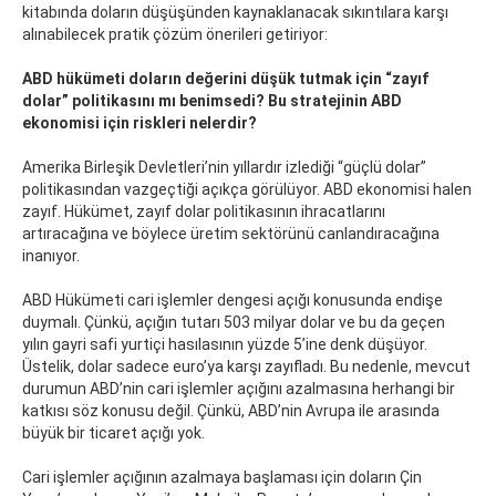
kitabında doların düşüşünden kaynaklanacak sıkıntılara karşı
alınabilecek pratik çözüm önerileri getiriyor:
ABD hükümeti doların değerini düşük tutmak için “zayıf
dolar” politikasını mı benimsedi? Bu stratejinin ABD
ekonomisi için riskleri nelerdir?
Amerika Birleşik Devletleri’nin yıllardır izlediği “güçlü dolar”
politikasından vazgeçtiği açıkça görülüyor. ABD ekonomisi halen
zayıf. Hükümet, zayıf dolar politikasının ihracatlarını
artıracağına ve böylece üretim sektörünü canlandıracağına
inanıyor.
ABD Hükümeti cari işlemler dengesi açığı konusunda endişe
duymalı. Çünkü, açığın tutarı 503 milyar dolar ve bu da geçen
yılın gayri safi yurtiçi hasılasının yüzde 5’ine denk düşüyor.
Üstelik, dolar sadece euro’ya karşı zayıfladı. Bu nedenle, mevcut
durumun ABD’nin cari işlemler açığını azalmasına herhangi bir
katkısı söz konusu değil. Çünkü, ABD’nin Avrupa ile arasında
büyük bir ticaret açığı yok.
Cari işlemler açığının azalmaya başlaması için doların Çin