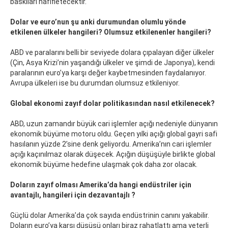
baskıları hafifletecektir.
Dolar ve euro’nun şu anki durumundan olumlu yönde
etkilenen ülkeler hangileri? Olumsuz etkilenenler hangileri?
ABD ve paralarını belli bir seviyede dolara çıpalayan diğer ülkeler
(Çin, Asya Krizi’nin yaşandığı ülkeler ve şimdi de Japonya), kendi
paralarının euro’ya karşı değer kaybetmesinden faydalanıyor.
Avrupa ülkeleri ise bu durumdan olumsuz etkileniyor.
Global ekonomi zayıf dolar politikasından nasıl etkilenecek?
ABD, uzun zamandır büyük cari işlemler açığı nedeniyle dünyanın
ekonomik büyüme motoru oldu. Geçen yılki açığı global gayri safi
hasılanın yüzde 2’sine denk geliyordu. Amerika’nın cari işlemler
açığı kaçınılmaz olarak düşecek. Açığın düşüşüyle birlikte global
ekonomik büyüme hedefine ulaşmak çok daha zor olacak.
Doların zayıf olması Amerika’da hangi endüstriler için
avantajlı, hangileri için dezavantajlı ?
Güçlü dolar Amerika’da çok sayıda endüstrinin canını yakabilir.
Doların euro’ya karşı düşüşü onları biraz rahatlattı ama yeterli