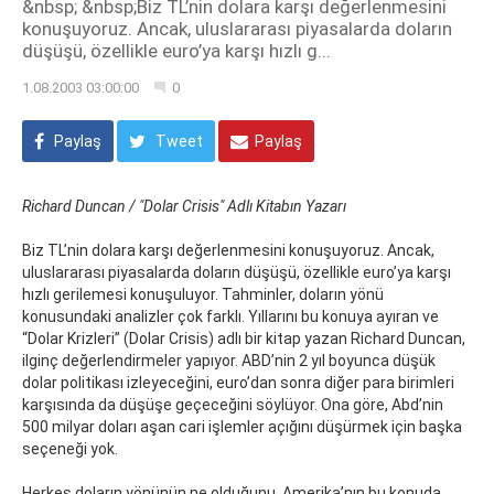
&nbsp; &nbsp;Biz TL’nin dolara karşı değerlenmesini
konuşuyoruz. Ancak, uluslararası piyasalarda doların
düşüşü, özellikle euro’ya karşı hızlı g...
1.08.2003 03:00:00
0
Paylaş
Tweet
Paylaş
Richard Duncan / "Dolar Crisis" Adlı Kitabın Yazarı
Biz TL’nin dolara karşı değerlenmesini konuşuyoruz. Ancak,
uluslararası piyasalarda doların düşüşü, özellikle euro’ya karşı
hızlı gerilemesi konuşuluyor. Tahminler, doların yönü
konusundaki analizler çok farklı. Yıllarını bu konuya ayıran ve
“Dolar Krizleri” (Dolar Crisis) adlı bir kitap yazan Richard Duncan,
ilginç değerlendirmeler yapıyor. ABD’nin 2 yıl boyunca düşük
dolar politikası izleyeceğini, euro’dan sonra diğer para birimleri
karşısında da düşüşe geçeceğini söylüyor. Ona göre, Abd’nin
500 milyar doları aşan cari işlemler açığını düşürmek için başka
seçeneği yok.
Herkes doların yönünün ne olduğunu, Amerika’nın bu konuda