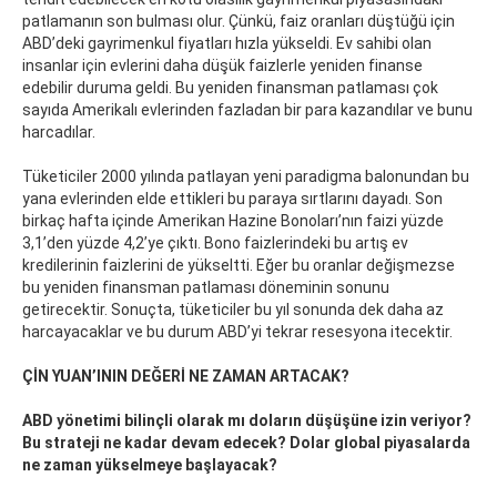
patlamanın son bulması olur. Çünkü, faiz oranları düştüğü için
ABD’deki gayrimenkul fiyatları hızla yükseldi. Ev sahibi olan
insanlar için evlerini daha düşük faizlerle yeniden finanse
edebilir duruma geldi. Bu yeniden finansman patlaması çok
sayıda Amerikalı evlerinden fazladan bir para kazandılar ve bunu
harcadılar.
Tüketiciler 2000 yılında patlayan yeni paradigma balonundan bu
yana evlerinden elde ettikleri bu paraya sırtlarını dayadı. Son
birkaç hafta içinde Amerikan Hazine Bonoları’nın faizi yüzde
3,1’den yüzde 4,2’ye çıktı. Bono faizlerindeki bu artış ev
kredilerinin faizlerini de yükseltti. Eğer bu oranlar değişmezse
bu yeniden finansman patlaması döneminin sonunu
getirecektir. Sonuçta, tüketiciler bu yıl sonunda dek daha az
harcayacaklar ve bu durum ABD’yi tekrar resesyona itecektir.
ÇİN YUAN’ININ DEĞERİ NE ZAMAN ARTACAK?
ABD yönetimi bilinçli olarak mı doların düşüşüne izin veriyor?
Bu strateji ne kadar devam edecek? Dolar global piyasalarda
ne zaman yükselmeye başlayacak?