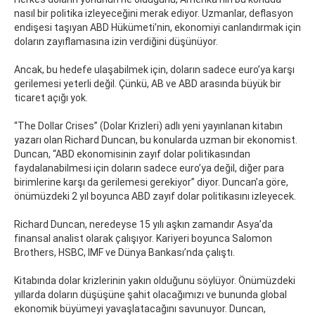
nasıl bir politika izleyeceğini merak ediyor. Uzmanlar, deflasyon
endişesi taşıyan ABD Hükümeti’nin, ekonomiyi canlandırmak için
doların zayıflamasına izin verdiğini düşünüyor.
Ancak, bu hedefe ulaşabilmek için, doların sadece euro’ya karşı
gerilemesi yeterli değil. Çünkü, AB ve ABD arasında büyük bir
ticaret açığı yok.
“The Dollar Crises” (Dolar Krizleri) adlı yeni yayınlanan kitabın
yazarı olan Richard Duncan, bu konularda uzman bir ekonomist.
Duncan, “ABD ekonomisinin zayıf dolar politikasından
faydalanabilmesi için doların sadece euro’ya değil, diğer para
birimlerine karşı da gerilemesi gerekiyor” diyor. Duncan’a göre,
önümüzdeki 2 yıl boyunca ABD zayıf dolar politikasını izleyecek.
Richard Duncan, neredeyse 15 yılı aşkın zamandır Asya’da
finansal analist olarak çalışıyor. Kariyeri boyunca Salomon
Brothers, HSBC, IMF ve Dünya Bankası’nda çalıştı.
Kitabında dolar krizlerinin yakın olduğunu söylüyor. Önümüzdeki
yıllarda doların düşüşüne şahit olacağımızı ve bununda global
ekonomik büyümeyi yavaşlatacağını savunuyor. Duncan,