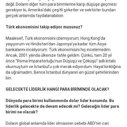
değil. Doların diğer tüm para birimlerine karşı düşüşe geçmesi
gerekiyor ki, Amerika’daki çeşitli şirketler ve sektörler bundan
gerçek anlamda faydalanabilsin.
Türk ekonomisini takip ediyor musunuz?
Maalesef, Türk ekonomisini izlemiyorum. Hong Kong’da
yaşıyorum ve Hindistan’dan Japonya’ya kadar tüm Asya
bankalarını inceliyorum. Türk ekonomisini hiç incelemedim.
Ancak, 2001 yılında ülkenize tatile geldim. Çünkü, tam 20 yıl
önce “Roma İmparatorluğu’nun Düşüşü ve Çöküşü” adlı kitabı
okumuştum ve İstanbul’u çok merak ediyordum. Hayal kırıklığına
da uğramadım. Bence İstanbul dünyanın en güzel şehirlerinden
biri.
GELECEKTE LİDERLİK HANGİ PARA BİRİMİNDE OLACAK?
Dünyada para birimi kullanımında dolar lider konumda. Bu
liderlik gelecekte de devam edecek mi? Geleceğin lider para
birimi ne olacak?
Doların global anlamda lider olmasının sebebi ABD’nin cari