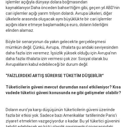
işlemler açığıyla dünyayı dolara boğmasından
kaynaklanıyor.Daha önceden bahsettiğim gibi, geçen yıl ABD’nin
cari işlemler açığı yarım trilyon dolardı. Avrupa ülkeleri, diğer
ülkelerle arasında oluşacak aynı büyüklükte bir cari işlemler
açığını idare etmeye başlamadıkça euro, doların liderliğini
elinden alamaz.
Böyle bir senaryonun da yakın gelecekte gerçekleşmesi
mümkün değil. Çünkü, Avrupa, ithalata şu andaki seviyesinden
daha fazla izin veremez. İşsizlik yüksek olduğu için Avrupa’nın
daha fazla ithalata izin vermesi çok zor. Sosyal olarak bu
Avrupalıların kabul edebileceği bir durum değil.
“FAİZLERDEKİ ARTIŞ SÜRERSE TÜKETİM DÜŞEBİLİR”
Tüketicilerin güveni mevcut durumdan nasıl etkileniyor? Kısa
vadede tüketici güveni konusunda ne gibi gelişmeler olabilir?
Doların euro’ya karşı düşüşünün tüketicilerin güveni üzerinde
fazla bir etkisi yok. Sadece bazı Amerikalılar tatillerinde Paris’i
ziyaret etmekten vazgeçiyordur o kadar. Bu yıl tüketici güvenini
tehdit edebilecek en kötü olasılık gayrimenkul piyasasındaki