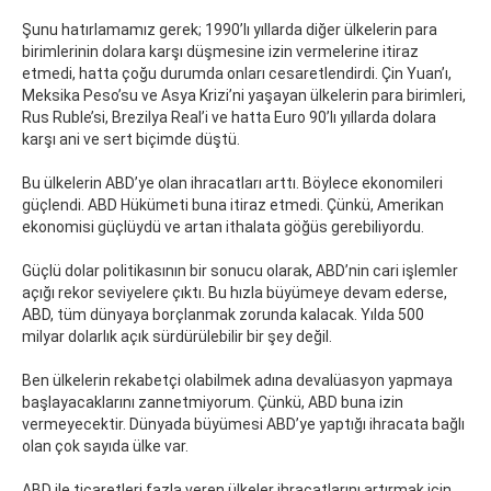
Şunu hatırlamamız gerek; 1990’lı yıllarda diğer ülkelerin para
birimlerinin dolara karşı düşmesine izin vermelerine itiraz
etmedi, hatta çoğu durumda onları cesaretlendirdi. Çin Yuan’ı,
Meksika Peso’su ve Asya Krizi’ni yaşayan ülkelerin para birimleri,
Rus Ruble’si, Brezilya Real’i ve hatta Euro 90’lı yıllarda dolara
karşı ani ve sert biçimde düştü.
Bu ülkelerin ABD’ye olan ihracatları arttı. Böylece ekonomileri
güçlendi. ABD Hükümeti buna itiraz etmedi. Çünkü, Amerikan
ekonomisi güçlüydü ve artan ithalata göğüs gerebiliyordu.
Güçlü dolar politikasının bir sonucu olarak, ABD’nin cari işlemler
açığı rekor seviyelere çıktı. Bu hızla büyümeye devam ederse,
ABD, tüm dünyaya borçlanmak zorunda kalacak. Yılda 500
milyar dolarlık açık sürdürülebilir bir şey değil.
Ben ülkelerin rekabetçi olabilmek adına devalüasyon yapmaya
başlayacaklarını zannetmiyorum. Çünkü, ABD buna izin
vermeyecektir. Dünyada büyümesi ABD’ye yaptığı ihracata bağlı
olan çok sayıda ülke var.
ABD ile ticaretleri fazla veren ülkeler ihracatlarını artırmak için