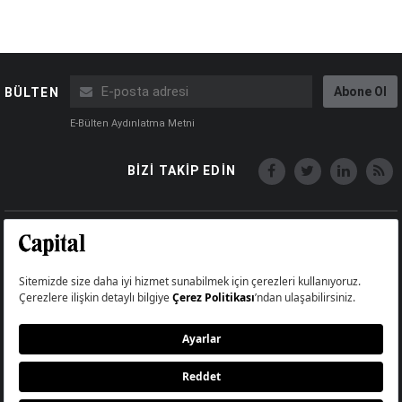
Abone Ol
BÜLTEN
E-Bülten Aydınlatma Metni
BİZİ TAKİP EDİN
Copyright © Capital Online
Big Medya Teknoloji A.Ş.
Üsk��dar İstanbul Turkey
Künye
İletişim
Çerez Politikası
Çerezleri Sıfırla
Aydınlatma Metni
Abonelik