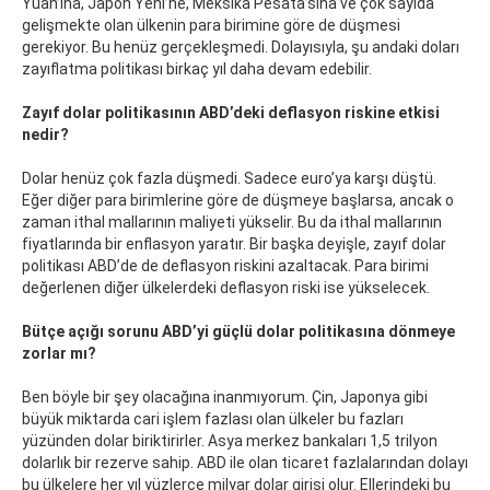
Yuan’ına, Japon Yeni’ne, Meksika Pesata’sına ve çok sayıda
gelişmekte olan ülkenin para birimine göre de düşmesi
gerekiyor. Bu henüz gerçekleşmedi. Dolayısıyla, şu andaki doları
zayıflatma politikası birkaç yıl daha devam edebilir.
Zayıf dolar politikasının ABD’deki deflasyon riskine etkisi
nedir?
Dolar henüz çok fazla düşmedi. Sadece euro’ya karşı düştü.
Eğer diğer para birimlerine göre de düşmeye başlarsa, ancak o
zaman ithal mallarının maliyeti yükselir. Bu da ithal mallarının
fiyatlarında bir enflasyon yaratır. Bir başka deyişle, zayıf dolar
politikası ABD’de de deflasyon riskini azaltacak. Para birimi
değerlenen diğer ülkelerdeki deflasyon riski ise yükselecek.
Bütçe açığı sorunu ABD’yi güçlü dolar politikasına dönmeye
zorlar mı?
Ben böyle bir şey olacağına inanmıyorum. Çin, Japonya gibi
büyük miktarda cari işlem fazlası olan ülkeler bu fazları
yüzünden dolar biriktirirler. Asya merkez bankaları 1,5 trilyon
dolarlık bir rezerve sahip. ABD ile olan ticaret fazlalarından dolayı
bu ülkelere her yıl yüzlerce milyar dolar girişi olur. Ellerindeki bu