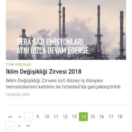
TÜM VIDEOLAR
İklim Değişikliği Zirvesi 2018
İklim Değişikliği Zirvesi üst düzey iş dünyası
temsilcilerinin katılımı ile İstanbul’da gerçekleştirildi.
18 NİSAN, 2018
««
«
…
9
10
11
12
13
14
15
16
17
18
…
»
»»