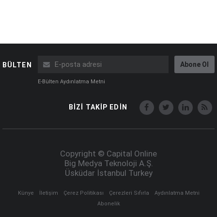
Abone Ol
BÜLTEN
E-Bülten Aydınlatma Metni
BİZİ TAKİP EDİN
Copyright © Capital Online
Big Medya Teknoloji A.Ş.
Üsküdar İstanbul Turkey
Künye
İletişim
Çerez Politikası
Çerezleri Sıfırla
Aydınlatma Metni
Abonelik