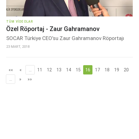
TÜM VIDEOLAR
Özel Röportaj - Zaur Gahramanov
SOCAR Türkiye CEO’su Zaur Gahramanov Röportajı
23 MART, 2018
««
«
…
11
12
13
14
15
16
17
18
19
20
…
»
»»