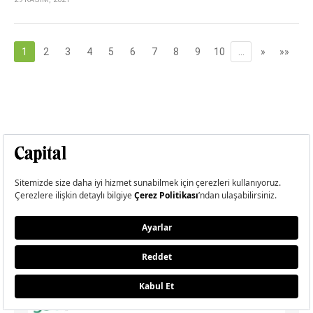
1
2
3
4
5
6
7
8
9
10
…
»
»»