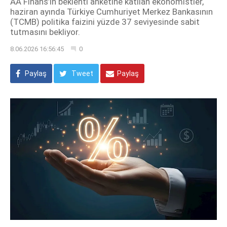
AA Finans’ın beklenti anketine katılan ekonomistler,
haziran ayında Türkiye Cumhuriyet Merkez Bankasının
(TCMB) politika faizini yüzde 37 seviyesinde sabit
tutmasını bekliyor.
8.06.2026 16:56:45
0
Paylaş
Tweet
Paylaş