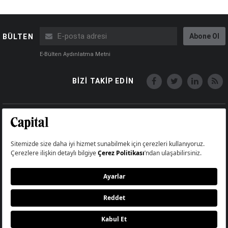
Abone Ol
BÜLTEN
E-Bülten Aydınlatma Metni
BİZİ TAKİP EDİN
Copyright © Capital Online
Big Medya Teknoloji A.Ş.
Üsküdar İstanbul Turkey
Künye
İletişim
Çerez Politikası
Çerezleri Sıfırla
Aydınlatma Metni
Abonelik