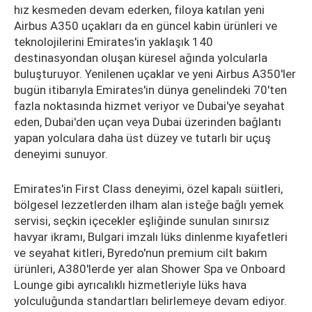
hız kesmeden devam ederken, filoya katılan yeni
Airbus A350 uçakları da en güncel kabin ürünleri ve
teknolojilerini Emirates'in yaklaşık 140
destinasyondan oluşan küresel ağında yolcularla
buluşturuyor. Yenilenen uçaklar ve yeni Airbus A350'ler
bugün itibarıyla Emirates'in dünya genelindeki 70'ten
fazla noktasında hizmet veriyor ve Dubai'ye seyahat
eden, Dubai'den uçan veya Dubai üzerinden bağlantı
yapan yolculara daha üst düzey ve tutarlı bir uçuş
deneyimi sunuyor.
Emirates'in First Class deneyimi, özel kapalı süitleri,
bölgesel lezzetlerden ilham alan isteğe bağlı yemek
servisi, seçkin içecekler eşliğinde sunulan sınırsız
havyar ikramı, Bulgari imzalı lüks dinlenme kıyafetleri
ve seyahat kitleri, Byredo'nun premium cilt bakım
ürünleri, A380'lerde yer alan Shower Spa ve Onboard
Lounge gibi ayrıcalıklı hizmetleriyle lüks hava
yolculuğunda standartları belirlemeye devam ediyor.