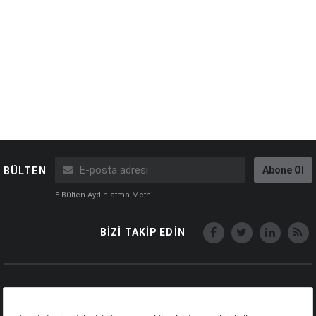
Abone Ol
BÜLTEN
E-Bülten Aydınlatma Metni
BİZİ TAKİP EDİN
Copyright © Capital Online
Big Medya Teknoloji A.Ş.