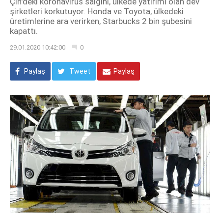
Çin'deki koronavirüs salgını, ülkede yatırımı olan dev
şirketleri korkutuyor. Honda ve Toyota, ülkedeki
üretimlerine ara verirken, Starbucks 2 bin şubesini
kapattı.
29.01.2020 10:42:00
0
Paylaş
Tweet
Paylaş