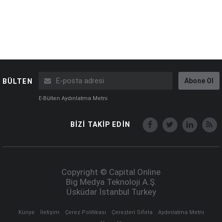
Abone Ol
BÜLTEN
E-Bülten Aydınlatma Metni
BİZİ TAKİP EDİN
Copyright © Capital Online
Big Medya Teknoloji A.Ş.
Üsküdar İstanbul Turkey
Künye
İletişim
Çerez Politikası
Çerezleri Sıfırla
Aydınlatma Metni