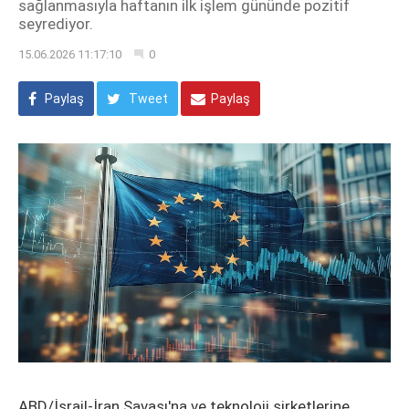
sağlanmasıyla haftanın ilk işlem gününde pozitif
seyrediyor.
15.06.2026 11:17:10
0
Paylaş
Tweet
Paylaş
ABD/İsrail-İran Savaşı'na ve teknoloji şirketlerine