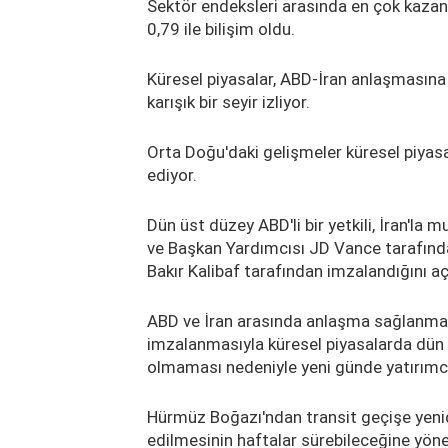
Sektör endeksleri arasında en çok kazand
0,79 ile bilişim oldu.
Küresel piyasalar, ABD-İran anlaşmasına 
karışık bir seyir izliyor.
Orta Doğu'daki gelişmeler küresel piyas
ediyor.
Dün üst düzey ABD'li bir yetkili, İran'l
ve Başkan Yardımcısı JD Vance tarafınd
Bakır Kalibaf tarafından imzalandığını aç
ABD ve İran arasında anlaşma sağlanmas
imzalanmasıyla küresel piyasalarda dün r
olmaması nedeniyle yeni günde yatırımcıl
Hürmüz Boğazı'ndan transit geçişe yenid
edilmesinin haftalar sürebileceğine yön