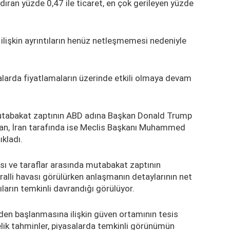
ıran yüzde 0,47 ile ticaret, en çok gerileyen yüzde
ilişkin ayrıntıların henüz netleşmemesi nedeniyle
alarda fiyatlamaların üzerinde etkili olmaya devam
a mutabakat zaptının ABD adına Başkan Donald Trump
an, İran tarafında ise Meclis Başkanı Muhammed
ıkladı.
ı ve taraflar arasında mutabakat zaptının
alli havası görülürken anlaşmanın detaylarının net
arın temkinli davrandığı görülüyor.
en başlanmasına ilişkin güven ortamının tesis
elik tahminler, piyasalarda temkinli görünümün