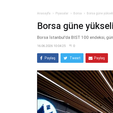
Anasayfa
Piyasalar
Borsa
Borsa güne yükseli
Borsa güne yükseli
Borsa İstanbul'da BIST 100 endeksi, gün
16.06.2026 10:04:25
0
Paylaş
Tweet
Paylaş