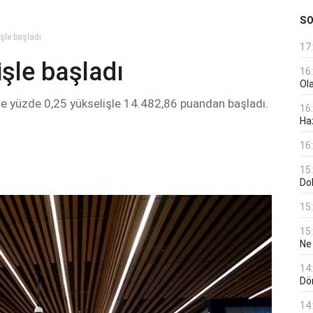
S
şle başladı
17
şle başladı
16
Ol
e yüzde 0,25 yükselişle 14.482,86 puandan başladı.
16
Haz
16
15
Do
15
15
Ne
14
Dö
14