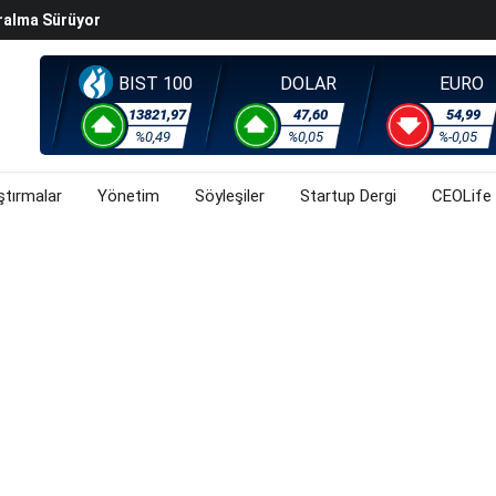
ralma Sürüyor
Başladı? (31 Temmuz 2026)
i Rallisi Risk Iştahını Artırdı
BIST 100
DOLAR
EURO
orsa, Döviz Ve Altında Son Durum Ne? (31 Temmuz 2026)
13821,97
47,60
54,99
%0,49
%0,05
%-0,05
ştırmalar
Yönetim
Söyleşiler
Startup Dergi
CEOLife