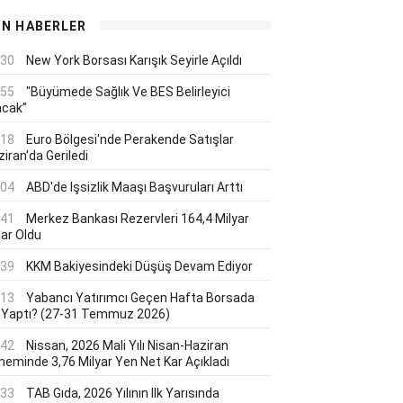
ON HABERLER
:30
New York Borsası Karışık Seyirle Açıldı
:55
"Büyümede Sağlık Ve BES Belirleyici
acak”
:18
Euro Bölgesi'nde Perakende Satışlar
iran'da Geriledi
:04
ABD'de Işsizlik Maaşı Başvuruları Arttı
:41
Merkez Bankası Rezervleri 164,4 Milyar
lar Oldu
:39
KKM Bakiyesindeki Düşüş Devam Ediyor
:13
Yabancı Yatırımcı Geçen Hafta Borsada
 Yaptı? (27-31 Temmuz 2026)
:42
Nissan, 2026 Mali Yılı Nisan-Haziran
neminde 3,76 Milyar Yen Net Kar Açıkladı
:33
TAB Gıda, 2026 Yılının Ilk Yarısında