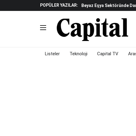
POPÜLER YAZILAR:
Beyaz Eşya Sektöründe Da
Döviz Ve Altın Güne Nasıl 
Küresel Piyasalarda Teknoloj
Piyasalarda Gün Ortası: B
Listeler
Teknoloji
Capital TV
Ara