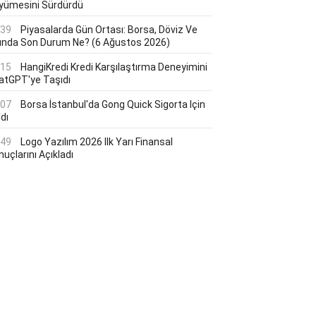
yümesini Sürdürdü
:39
Piyasalarda Gün Ortası: Borsa, Döviz Ve
tında Son Durum Ne? (6 Ağustos 2026)
:15
HangiKredi Kredi Karşılaştırma Deneyimini
atGPT'ye Taşıdı
:07
Borsa İstanbul'da Gong Quick Sigorta Için
dı
:49
Logo Yazılım 2026 Ilk Yarı Finansal
uçlarını Açıkladı