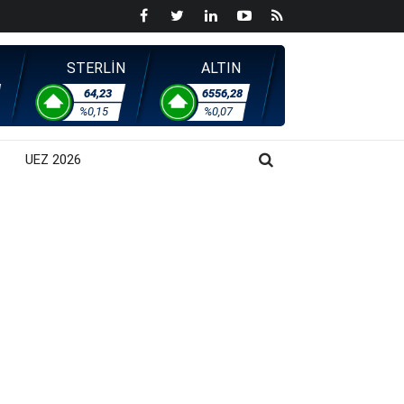
STERLİN
ALTIN
64,23
6556,28
%0,15
%0,07
UEZ 2026