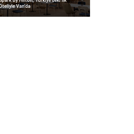
Spark By Hilton, Türkiye’deki Ilk
Oteliyle Van’da