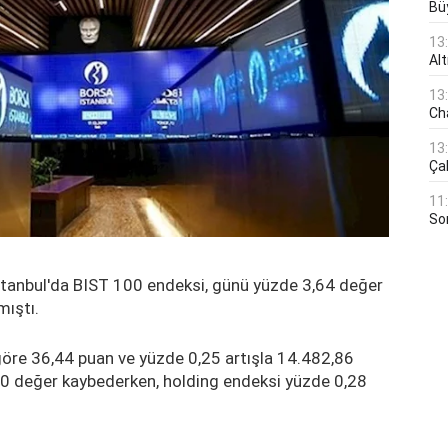
Bü
13
Al
13
Ch
13
Çal
11
Son
a İstanbul'da BIST 100 endeksi, günü yüzde 3,64 değer
ıştı.
göre 36,44 puan ve yüzde 0,25 artışla 14.482,86
,10 değer kaybederken, holding endeksi yüzde 0,28