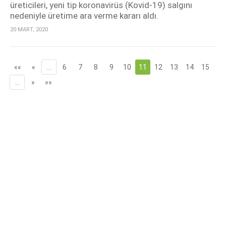
üreticileri, yeni tip koronavirüs (Kovid-19) salgını
nedeniyle üretime ara verme kararı aldı.
20 MART, 2020
««
«
…
6
7
8
9
10
11
12
13
14
15
…
»
»»