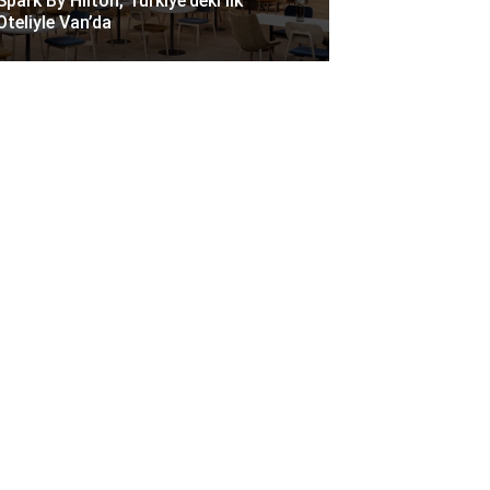
Spark By Hilton, Türkiye’deki Ilk
Oteliyle Van’da