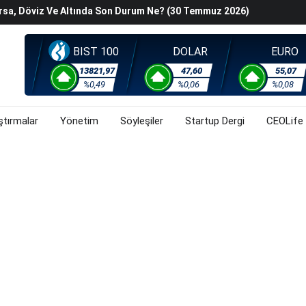
orsa, Döviz Ve Altında Son Durum Ne? (30 Temmuz 2026)
han Z. Diren Hayatını Kaybetti
Başladı? (30 Temmuz 2026)
BIST 100
DOLAR
EURO
steyenlere Yeni Alternatif: Fransa
lişkin Belirsizlikler Ve Jeopolitik Gerilimlerden Kaynaklı
13821,97
47,60
55,07
%0,49
%0,06
%0,08
orsa, Döviz Ve Altında Son Durum Ne? (30 Temmuz 2026)
ştırmalar
Yönetim
Söyleşiler
Startup Dergi
CEOLife