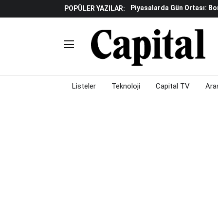
Piyasalarda Gün Ortası: B
POPÜLER YAZILAR:
İş Dünyasının Acı Kaybı: Or
Döviz Ve Altın Güne Nasıl 
Avrupa'da Yatırım Yapmak I
Küresel Piyasalarda Fed'e I
Satış Baskısı Hakim
Piyasalarda Gün Ortası: B
Listeler
Teknoloji
Capital TV
Ara