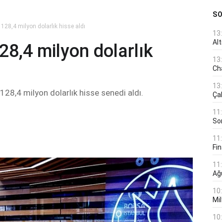
S
128,4 milyon dolarlık hisse aldı
13
Al
8,4 milyon dolarlık
13
Ch
13
 128,4 milyon dolarlık hisse senedi aldı.
Çal
11
Son
11
Fin
11
Ağ
10
Mil
10