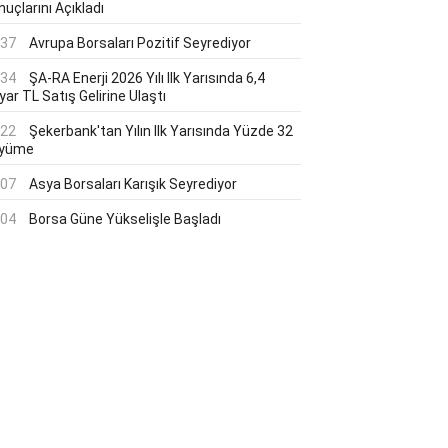
uçlarını Açıkladı
:37
Avrupa Borsaları Pozitif Seyrediyor
:34
ŞA-RA Enerji 2026 Yılı Ilk Yarısında 6,4
yar TL Satış Gelirine Ulaştı
:22
Şekerbank'tan Yılın Ilk Yarısında Yüzde 32
yüme
:07
Asya Borsaları Karışık Seyrediyor
:04
Borsa Güne Yükselişle Başladı