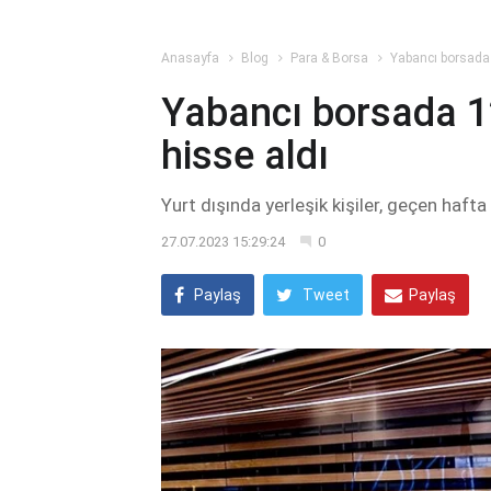
Anasayfa
Blog
Para & Borsa
Yabancı borsada 
Yabancı borsada 12
hisse aldı
Yurt dışında yerleşik kişiler, geçen hafta
27.07.2023 15:29:24
0
Paylaş
Tweet
Paylaş