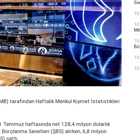
Son
10
10
Mil
10
Bü
10
10
) tarafından Haftalık Menkul Kıymet İstatistikleri
, 21 Temmuz haftasında net 128,4 milyon dolarlık
t Borçlanma Senetleri (ŞBS) alırken, 6,8 milyon
S) sattı.