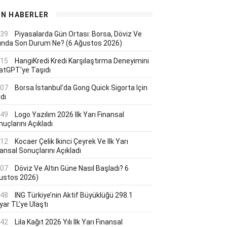
ON HABERLER
:39
Piyasalarda Gün Ortası: Borsa, Döviz Ve
tında Son Durum Ne? (6 Ağustos 2026)
:15
HangiKredi Kredi Karşılaştırma Deneyimini
atGPT'ye Taşıdı
:07
Borsa İstanbul'da Gong Quick Sigorta Için
dı
:49
Logo Yazılım 2026 Ilk Yarı Finansal
uçlarını Açıkladı
:12
Kocaer Çelik Ikinci Çeyrek Ve Ilk Yarı
ansal Sonuçlarını Açıkladı
:07
Döviz Ve Altın Güne Nasıl Başladı? 6
ustos 2026)
:48
ING Türkiye’nin Aktif Büyüklüğü 298.1
yar TL’ye Ulaştı
:42
Lila Kağıt 2026 Yılı Ilk Yarı Finansal