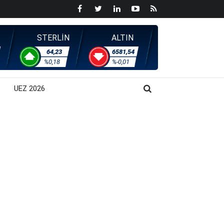
STERLİN
ALTIN
64,23
6581,54
%0,18
%-0,01
UEZ 2026