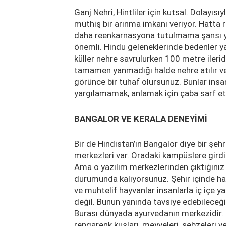
Ganj Nehri, Hintliler için kutsal. Dolay
müthiş bir arınma imkanı veriyor. Hatta r
daha reenkarnasyona tutulmama şansı y
önemli. Hindu geleneklerinde bedenler yakı
küller nehre savrulurken 100 metre ileri
tamamen yanmadığı halde nehre atılır ve b
görünce bir tuhaf olursunuz. Bunlar insan
yargılamamak, anlamak için çaba sarf e
BANGALOR VE KERALA DENEYİMİ
Bir de Hindistan’ın Bangalor diye bir şeh
merkezleri var. Oradaki kampüslere girdi
Ama o yazılım merkezlerinden çıktığınız
durumunda kalıyorsunuz. Şehir içinde hay
ve muhtelif hayvanlar insanlarla iç içe ya
değil. Bunun yanında tavsiye edebileceğ
Burası dünyada ayurvedanın merkezidir.
rengarenk kuşları, meyveleri, sebzeleri