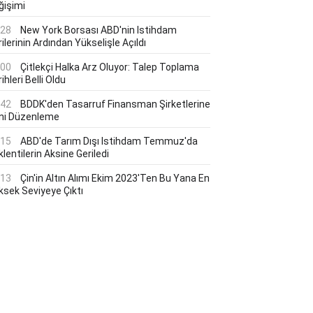
ğişimi
:28
New York Borsası ABD'nin Istihdam
ilerinin Ardından Yükselişle Açıldı
:00
Çitlekçi Halka Arz Oluyor: Talep Toplama
ihleri Belli Oldu
:42
BDDK'den Tasarruf Finansman Şirketlerine
ni Düzenleme
:15
ABD'de Tarım Dışı Istihdam Temmuz'da
lentilerin Aksine Geriledi
:13
Çin'in Altın Alımı Ekim 2023'ten Bu Yana En
ksek Seviyeye Çıktı