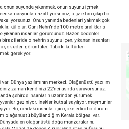
ısıyla onun suyunda yıkanmak, onun suyunu içmek
eenkarnasyonları azaltıyorsunuz, o çarktan çıkıp bir
akalıyorsunuz. Onun yanında bedenleri yakmak çok
lır, kül olur. Ganj Nehri’nde 100 metre aralıklarla
de yıkanan insanlar görürsünüz. Bazen bedenler
iraz ileride o nehrin suyunu içen, yıkanan insanları
ı şok eden görüntüler. Tabii ki kültürleri
tmek gerekiyor.
ri var. Dünya yazılımının merkezi. Olağanüstü yazılım
ğiniz zaman kendinizi 22’nci asırda sanıyorsunuz.
 anda şehirde insanların üzerinden yürümek
vanlar geziniyor. İnekler kutsal sayılıyor, maymunlar
şıyor. Bu, oradaki insanlar için şoke edici bir durum
im olağanüstü büyülendiğim Kerala bölgesi var.
 Dünyada en olağanüstü doğa manzaralarını,
 ve eski Moğol da denen Kuzey Hindistan nüfusunu