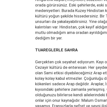
orada görürsünüz. Eski şehirlerde, eski sa
medeniyetleri. Burada Kuzey Hindistan k
kültürü yoğun şekilde hissedersiniz. Bir 
unsurları da yakalayabilirsiniz. Yine ol
kalıntıları var. Hindistan, çok keyif a
mutlu olmadığım ama oradan ayrıldığımda
dediğim bir yer.
TUAREGLERLE SAHRA
Gerçekten çok seyahat ediyorum. Kayı o
Cezayir kültürü de enteresan. Her şeyde
olan Sami etkisi diyebileceğimiz Arap etki
kolay kolay kabul etmezler. Çoğunluğu da
kökenleri sadece Arap değildir. Araplar, İ
kıyısındaki şehirlere zamanla yerleşmiş. 
olduğunuzu bilirlerse kendi ailelerindek
onlar için onur kaynağıdır. Malum Osman
yaşamış. Fransızlarla nefret ve sevgi ilişk