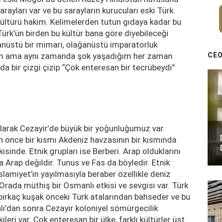
rayları var ve bu sarayların kurucuları eski Türk
ültürü hakim. Kelimelerden tutun gıdaya kadar bu
Türk’ün birden bu kültür bana göre diyebileceği
ağanüstü bir mimari, olağanüstü imparatorluk
CEO
ldığım ama aynı zamanda şok yaşadığım her zaman
 bir çizgi çizip “Çok enteresan bir tecrübeydi”
larak Cezayir’de büyük bir yoğunluğumuz var.
n önce bir kısmı Akdeniz havzasının bir kısmında
sinde. Etnik grupları ise Berberi. Arap olduklarını
 Arap değildir. Tunus ve Fas da böyledir. Etnik
slamiyet’in yayılmasıyla beraber özellikle deniz
Orada müthiş bir Osmanlı etkisi ve sevgisi var. Türk
i birkaç kuşak önceki Türk atalarından bahseder ve bu
lı’dan sonra Cezayir koloniyel sömürgecilik
ileri var. Çok enteresan bir ülke, farklı kültürler üst