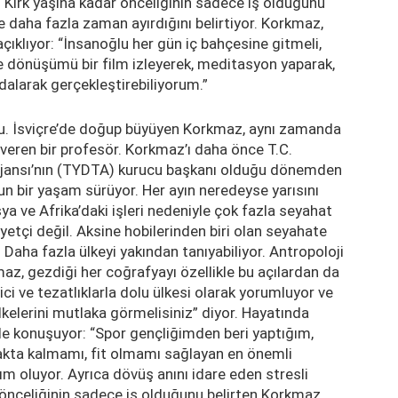
 Kırk yaşına kadar önceliğinin sadece iş olduğunu
 daha fazla zaman ayırdığını belirtiyor. Korkmaz,
çıklıyor: “İnsanoğlu her gün iç bahçesine gitmeli,
çe dönüşümü bir film izleyerek, meditasyon yaparak,
dalarak gerçekleştirebiliyorum.”
su. İsviçre’de doğup büyüyen Korkmaz, aynı zamanda
veren bir profesör. Korkmaz’ı daha önce T.C.
Ajansı’nın (TYDTA) kurucu başkanı olduğu dönemden
n bir yaşam sürüyor. Her ayın neredeyse yarısını
ya ve Afrika’daki işleri nedeniyle çok fazla seyahat
tçi değil. Aksine hobilerinden biri olan seyahate
Daha fazla ülkeyi yakından tanıyabiliyor. Antropoloji
kmaz, gezdiği her coğrafyayı özellikle bu açılardan da
ici ve tezatlıklarla dolu ülkesi olarak yorumluyor ve
kelerini mutlaka görmelisiniz” diyor. Hayatında
e konuşuyor: “Spor gençliğimden beri yaptığım,
kta kalmamı, fit olmamı sağlayan en önemli
m oluyor. Ayrıca dövüş anını idare eden stresli
r önceliğinin sadece iş olduğunu belirten Korkmaz,