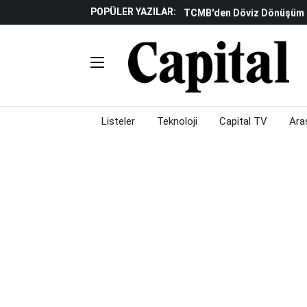
POPÜLER YAZILAR:
TCMB'den Döviz Dönüşüm De
Katılım Bankaları Yılın Ilk Y
Küresel Piyasalarda Gelec
Verisine Çevrildi
Altınay Savunma Grubu C-L
Çalışma Alanları Konser S
Listeler
Teknoloji
Capital TV
Ara