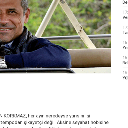
De
17
Ver
17
Tar
16
Ye
16
Bek
16
Yü
 KORKMAZ, her ayın neredeyse yarısını işi
u tempodan şikayetçi değil. Aksine seyahat hobisine