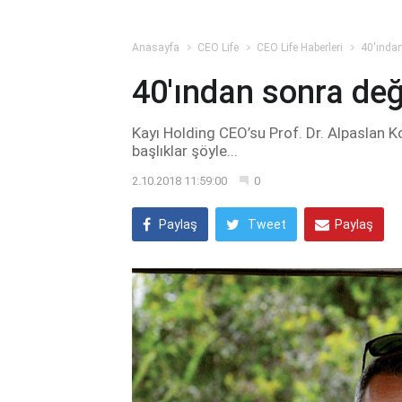
Anasayfa
CEO Life
CEO Life Haberleri
40'ında
40'ından sonra değ
Kayı Holding CEO’su Prof. Dr. Alpaslan K
başlıklar şöyle...
2.10.2018 11:59:00
0
Paylaş
Tweet
Paylaş