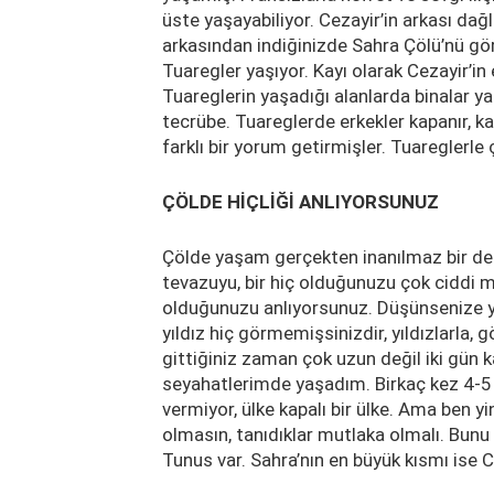
üste yaşayabiliyor. Cezayir’in arkası dağ
arkasından indiğinizde Sahra Çölü’nü g
Tuaregler yaşıyor. Kayı olarak Cezayir’in 
Tuareglerin yaşadığı alanlarda binalar y
tecrübe. Tuareglerde erkekler kapanır, k
farklı bir yorum getirmişler. Tuareglerle 
ÇÖLDE HİÇLİĞİ ANLIYORSUNUZ
Çölde yaşam gerçekten inanılmaz bir de
tevazuyu, bir hiç olduğunuzu çok ciddi m
olduğunuzu anlıyorsunuz. Düşünsenize yıl
yıldız hiç görmemişsinizdir, yıldızlarla, g
gittiğiniz zaman çok uzun değil iki gün k
seyahatlerimde yaşadım. Birkaç kez 4-5 g
vermiyor, ülke kapalı bir ülke. Ama ben y
olmasın, tanıdıklar mutlaka olmalı. Bunu
Tunus var. Sahra’nın en büyük kısmı ise 