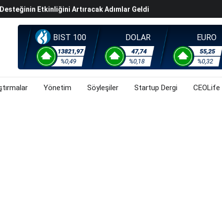
steğinin Etkinliğini Artıracak Adımlar Geldi
arısında 119,5 Milyar Liralık Sukuk Ihraç Etti
ek Hafta Gözler ABD'de Açıklanacak Tarım Dışı Istihdam
BIST 100
DOLAR
EURO
evel Üst Yönetim Yapılanmasına Geçti
13821,97
47,74
55,25
%0,49
%0,18
%0,32
ahnesine Dönüşüyor
ştırmalar
Yönetim
Söyleşiler
Startup Dergi
CEOLife