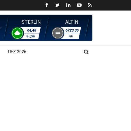
STERLİN
ALTIN
64,48
6723,35
%0,38
%0
UEZ 2026