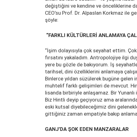
değiştiğini ve kendine ve önceliklerine 
CEO’su Prof. Dr. Alpaslan Korkmaz ile ge
şöyle:
“FARKLI KÜLTÜRLERİ ANLAMAYA ÇA
“İşim dolayısıyla çok seyahat ettim. Çok
fırsatını yakaladım. Antropolojiye ilgi du
yere bu gözle de bakıyorum. İş seyahatle
tarihsel, dini özelliklerini anlamaya çalı
Binlerce yıldan süzülerek bugüne gelen i
muhtelif farklı gelişimleri de mevcut. Hin
lisanda birbiriyle anlaşamaz. Bir Yunanlı i
Biz Hintli deyip geçiyoruz ama aralarında 
eski kutsal diyebileceğimiz dini gelenekl
gittiğiniz zaman empatiyle bakıp anlam
GANJ’DA ŞOK EDEN MANZARALAR