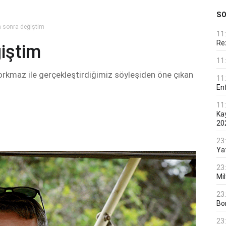
S
n sonra değiştim
11
Rez
iştim
11
orkmaz ile gerçekleştirdiğimiz söyleşiden öne çıkan
11
En
11
Ka
20
23
Ya
23
Mi
23
Bo
23