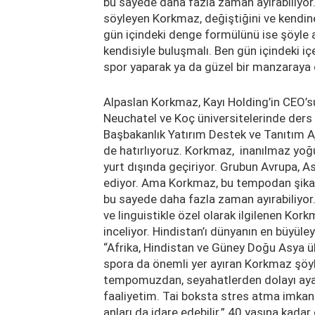
bu sayede daha fazla zaman ayırabiliyor.
söyleyen Korkmaz, değiştiğini ve kendine
gün içindeki denge formülünü ise şöyle a
kendisiyle buluşmalı. Ben gün içindeki i
spor yaparak ya da güzel bir manzaraya 
Alpaslan Korkmaz, Kayı Holding’in CEO’
Neuchatel ve Koç üniversitelerinde ders 
Başbakanlık Yatırım Destek ve Tanıtım 
de hatırlıyoruz. Korkmaz, inanılmaz yoğu
yurt dışında geçiriyor. Grubun Avrupa, As
ediyor. Ama Korkmaz, bu tempodan şikaye
bu sayede daha fazla zaman ayırabiliyor. 
ve linguistikle özel olarak ilgilenen Kor
inceliyor. Hindistan’ı dünyanın en büyüley
“Afrika, Hindistan ve Güney Doğu Asya ül
spora da önemli yer ayıran Korkmaz şöyl
tempomuzdan, seyahatlerden dolayı aya
faaliyetim. Tai boksta stres atma imkanı
anları da idare edebilir.” 40 yaşına kada