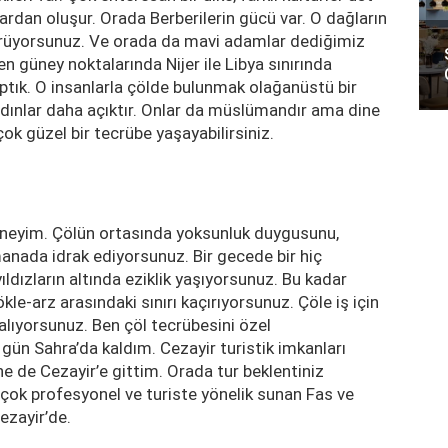
lardan oluşur. Orada Berberilerin gücü var. O dağların
örüyorsunuz. Ve orada da mavi adamlar dediğimiz
en güney noktalarında Nijer ile Libya sınırında
aptık. O insanlarla çölde bulunmak olağanüstü bir
adınlar daha açıktır. Onlar da müslümandır ama dine
çok güzel bir tecrübe yaşayabilirsiniz.
neyim. Çölün ortasında yoksunluk duygusunu,
anada idrak ediyorsunuz. Bir gecede bir hiç
dızların altında eziklik yaşıyorsunuz. Bu kadar
ökle-arz arasındaki sınırı kaçırıyorsunuz. Çöle iş için
alıyorsunuz. Ben çöl tecrübesini özel
ün Sahra’da kaldım. Cezayir turistik imkanları
ine de Cezayir’e gittim. Orada tur beklentiniz
 çok profesyonel ve turiste yönelik sunan Fas ve
Cezayir’de.