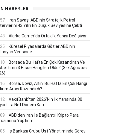
ON HABERLER
:57
İran Savaşı ABD'nin Stratejik Petrol
ervlerini 43 Yılın En Düşük Seviyesine Çekti
:48
Alarko Carrier'da Ortaklık Yapısı Değişiyor
:25
Küresel Piyasalarda Gözler ABD'nin
flasyon Verisinde
:10
Borsada Bu Hafta En Çok Kazandıran Ve
ybettiren 3 Hisse Hangileri Oldu? (3-7 Ağustos
26)
:16
Borsa, Döviz, Altın: Bu Hafta En Çok Hangi
tırım Aracı Kazandırdı?
:12
VakıfBank'tan 2026'nın Ilk Yarısında 30
lyar Lira Net Dönem Karı
:09
ABD'den İran Ile Bağlantılı Kripto Para
rsalarına Yaptırım
:05
İş Bankası Grubu Üst Yönetiminde Görev