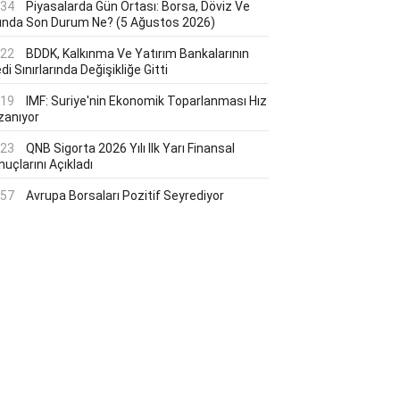
:34
Piyasalarda Gün Ortası: Borsa, Döviz Ve
tında Son Durum Ne? (5 Ağustos 2026)
:22
BDDK, Kalkınma Ve Yatırım Bankalarının
di Sınırlarında Değişikliğe Gitti
:19
IMF: Suriye'nin Ekonomik Toparlanması Hız
zanıyor
:23
QNB Sigorta 2026 Yılı Ilk Yarı Finansal
uçlarını Açıkladı
:57
Avrupa Borsaları Pozitif Seyrediyor