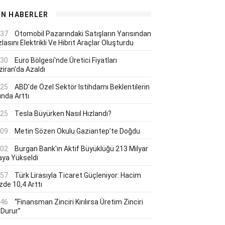
ON HABERLER
:37
Otomobil Pazarındaki Satışların Yarısından
lasını Elektrikli Ve Hibrit Araçlar Oluşturdu
:30
Euro Bölgesi'nde Üretici Fiyatları
ziran'da Azaldı
:25
ABD'de Özel Sektör Istihdamı Beklentilerin
ında Arttı
:25
Tesla Büyürken Nasıl Hızlandı?
:09
Metin Sözen Okulu Gaziantep’te Doğdu
:02
Burgan Bank'ın Aktif Büyüklüğü 213 Milyar
aya Yükseldi
:57
Türk Lirasıyla Ticaret Güçleniyor: Hacim
zde 10,4 Arttı
:46
“Finansman Zinciri Kırılırsa Üretim Zinciri
 Durur”