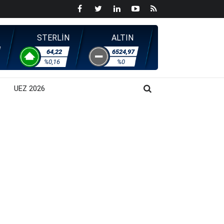
STERLİN
ALTIN
64,22
6524,97
%0,16
%0
UEZ 2026