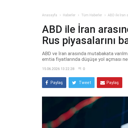
Anasayfa
Haberler
Tüm Haberler
ABD ile İran 
ABD ile İran arası
Rus piyasalarını ba
ABD ve İran arasında mutabakata varılmas
emtia fiyatlarında düşüşe yol açması ned
15.06.2026 13:22:28
0
Paylaş
Tweet
Paylaş