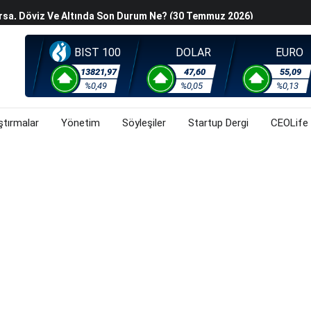
orsa, Döviz Ve Altında Son Durum Ne? (30 Temmuz 2026)
han Z. Diren Hayatını Kaybetti
Başladı? (30 Temmuz 2026)
BIST 100
DOLAR
EURO
steyenlere Yeni Alternatif: Fransa
lişkin Belirsizlikler Ve Jeopolitik Gerilimlerden Kaynaklı
13821,97
47,60
55,09
%0,49
%0,05
%0,13
orsa, Döviz Ve Altında Son Durum Ne? (30 Temmuz 2026)
ştırmalar
Yönetim
Söyleşiler
Startup Dergi
CEOLife