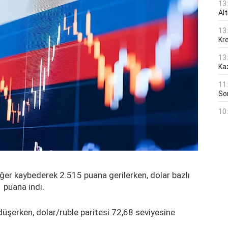
13
Al
13
Kre
13
Ka
11
Son
10
r kaybederek 2.515 puana gerilerken, dolar bazlı
 puana indi.
düşerken, dolar/ruble paritesi 72,68 seviyesine