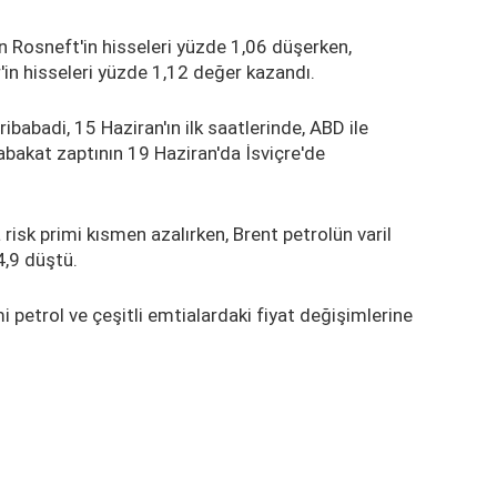
en Rosneft'in hisseleri yüzde 1,06 düşerken,
in hisseleri yüzde 1,12 değer kazandı.
ibabadi, 15 Haziran'ın ilk saatlerinde, ABD ile
bakat zaptının 19 Haziran'da İsviçre'de
risk primi kısmen azalırken, Brent petrolün varil
4,9 düştü.
 petrol ve çeşitli emtialardaki fiyat değişimlerine