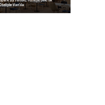
Spark By Hilton, Türkiye’deki Ilk
Oteliyle Van’da