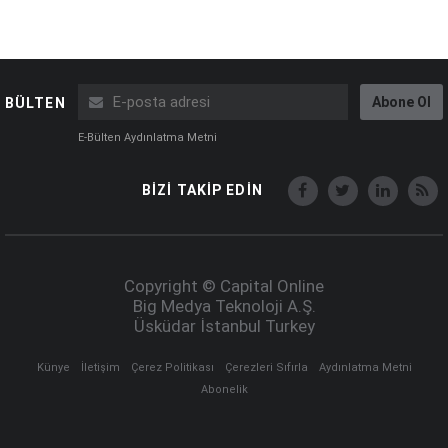
Abone Ol
BÜLTEN
E-Bülten Aydınlatma Metni
BİZİ TAKİP EDİN
Copyright © Capital Online
Big Medya Teknoloji A.Ş.
Üsküdar İstanbul Turkey
Künye
İletişim
Çerez Politikası
Çerezleri Sıfırla
Aydınlatma Metni
Abonelik