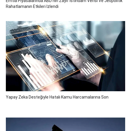
Emtia Piyasalarında ABD'nin Zayıf Istihdam Verisi Ve Jeopolitik
Rahatlamanın Etkileri Izlendi
Yapay Zeka Desteğiyle Hatalı Kamu Harcamalarına Son