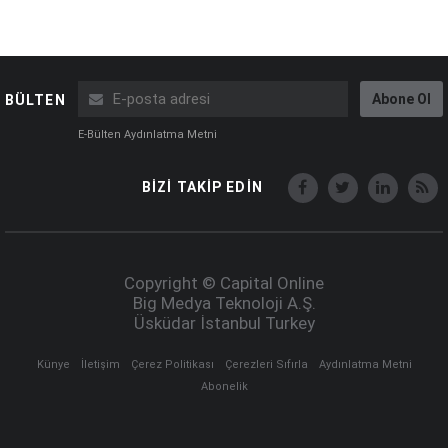
Abone Ol
BÜLTEN
E-Bülten Aydınlatma Metni
BİZİ TAKİP EDİN
Copyright © Capital Online
Big Medya Teknoloji A.Ş.
Üsküdar İstanbul Turkey
Künye
İletişim
Çerez Politikası
Çerezleri Sıfırla
Aydınlatma Metni
Abonelik