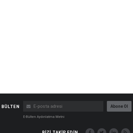
Abone Ol
BÜLTEN
E-Bülten Aydınlatma Metni
BİZİ TAKİP EDİN