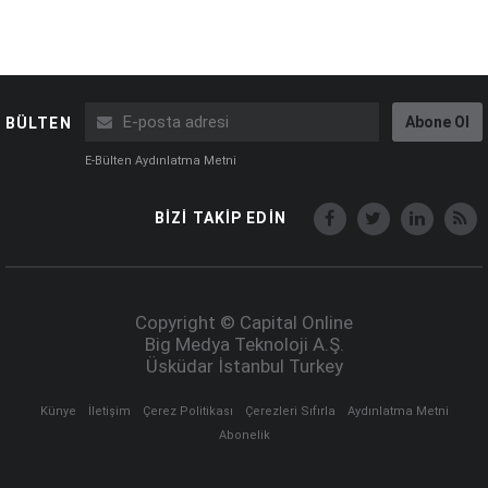
Abone Ol
BÜLTEN
E-Bülten Aydınlatma Metni
BİZİ TAKİP EDİN
Copyright © Capital Online
Big Medya Teknoloji A.Ş.
Üsküdar İstanbul Turkey
Künye
İletişim
Çerez Politikası
Çerezleri Sıfırla
Aydınlatma Metni
Abonelik