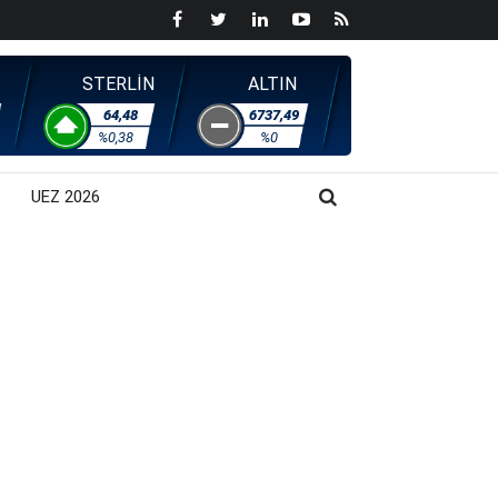
STERLİN
ALTIN
64,48
6737,49
%0,38
%0
UEZ 2026