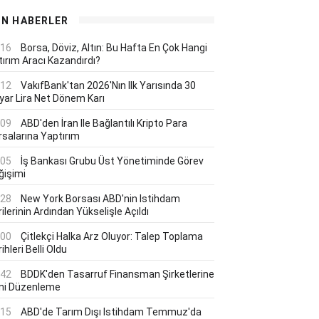
ON HABERLER
:16
Borsa, Döviz, Altın: Bu Hafta En Çok Hangi
tırım Aracı Kazandırdı?
:12
VakıfBank'tan 2026'nın Ilk Yarısında 30
lyar Lira Net Dönem Karı
:09
ABD'den İran Ile Bağlantılı Kripto Para
rsalarına Yaptırım
:05
İş Bankası Grubu Üst Yönetiminde Görev
ğişimi
:28
New York Borsası ABD'nin Istihdam
ilerinin Ardından Yükselişle Açıldı
:00
Çitlekçi Halka Arz Oluyor: Talep Toplama
ihleri Belli Oldu
:42
BDDK'den Tasarruf Finansman Şirketlerine
ni Düzenleme
:15
ABD'de Tarım Dışı Istihdam Temmuz'da