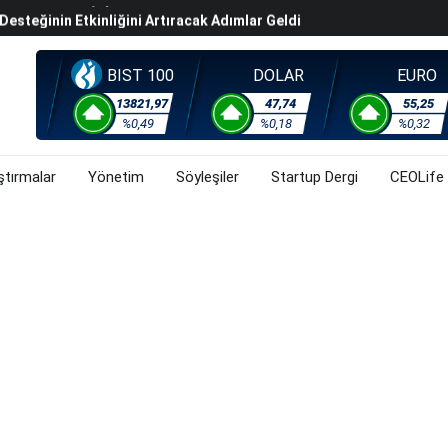
steğinin Etkinliğini Artıracak Adımlar Geldi
arısında 119,5 Milyar Liralık Sukuk Ihraç Etti
ek Hafta Gözler ABD'de Açıklanacak Tarım Dışı Istihdam
BIST 100
DOLAR
EURO
evel Üst Yönetim Yapılanmasına Geçti
13821,97
47,74
55,25
%0,49
%0,18
%0,32
ahnesine Dönüşüyor
ştırmalar
Yönetim
Söyleşiler
Startup Dergi
CEOLife