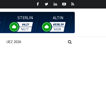
STERLİN
ALTIN
64,21
6538,39
%0,17
%0,06
UEZ 2026