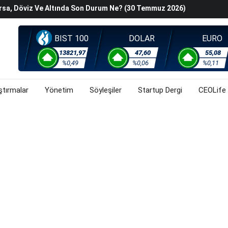
orsa, Döviz Ve Altında Son Durum Ne? (30 Temmuz 2026)
han Z. Diren Hayatını Kaybetti
Başladı? (30 Temmuz 2026)
BIST 100
DOLAR
EURO
steyenlere Yeni Alternatif: Fransa
lişkin Belirsizlikler Ve Jeopolitik Gerilimlerden Kaynaklı
13821,97
47,60
55,08
%0,49
%0,06
%0,11
orsa, Döviz Ve Altında Son Durum Ne? (30 Temmuz 2026)
ştırmalar
Yönetim
Söyleşiler
Startup Dergi
CEOLife