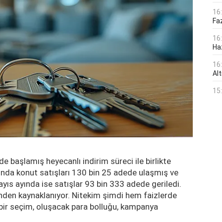
16
Faz
16
Ha
16
Alt
15
rde başlamış heyecanlı indirim süreci ile birlikte
ında konut satışları 130 bin 25 adede ulaşmış ve
Mayıs ayında ise satışlar 93 bin 333 adede geriledi.
inden kaynaklanıyor. Nitekim şimdi hem faizlerde
 bir seçim, oluşacak para bolluğu, kampanya