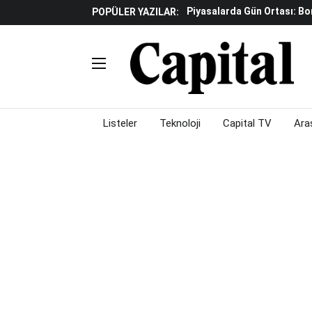
Piyasalarda Gün Ortası: B
POPÜLER YAZILAR:
İş Dünyasının Acı Kaybı: Or
Döviz Ve Altın Güne Nasıl 
Avrupa'da Yatırım Yapmak I
Küresel Piyasalarda Fed'e I
Satış Baskısı Hakim
Piyasalarda Gün Ortası: B
Listeler
Teknoloji
Capital TV
Ara