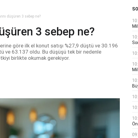
S
arını düşüren 3 sebep ne?
10
Mil
düşüren 3 sebep ne?
10
Son
lerine göre ilk el konut satışı %27,9 düştü ve 30.196
ştü ve 63.137 oldu. Bu düşüşü tek bir nedenle
10
kiyi birlikte okumak gerekiyor.
10
Mil
10
Bü
10
10
10
Öne
09