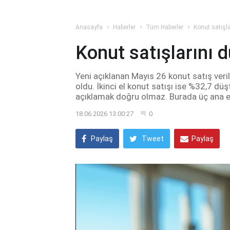
Anasayfa
Haberler
Tüm Haberler
Konut satışl
Konut satışlarını 
Yeni açıklanan Mayıs 26 konut satış veri
oldu. İkinci el konut satışı ise %32,7 dü
açıklamak doğru olmaz. Burada üç ana et
18.06.2026 13:00:27
0
Paylaş
Tweet
Paylaş