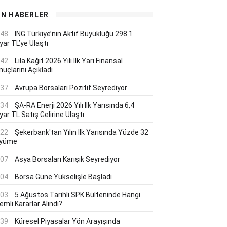
ON HABERLER
:48
ING Türkiye’nin Aktif Büyüklüğü 298.1
yar TL’ye Ulaştı
:42
Lila Kağıt 2026 Yılı Ilk Yarı Finansal
uçlarını Açıkladı
:37
Avrupa Borsaları Pozitif Seyrediyor
:34
ŞA-RA Enerji 2026 Yılı Ilk Yarısında 6,4
yar TL Satış Gelirine Ulaştı
:22
Şekerbank'tan Yılın Ilk Yarısında Yüzde 32
yüme
:07
Asya Borsaları Karışık Seyrediyor
:04
Borsa Güne Yükselişle Başladı
:03
5 Ağustos Tarihli SPK Bülteninde Hangi
mli Kararlar Alındı?
:39
Küresel Piyasalar Yön Arayışında