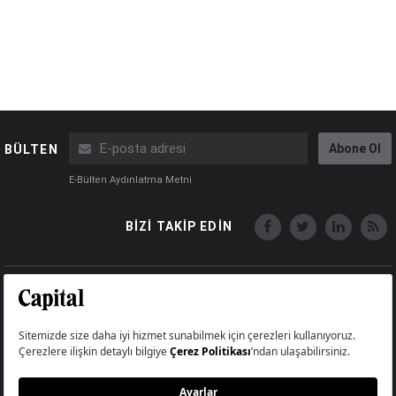
Abone Ol
BÜLTEN
E-Bülten Aydınlatma Metni
BİZİ TAKİP EDİN
Copyright © Capital Online
Big Medya Teknoloji A.Ş.
Üsküdar İstanbul Turkey
Künye
İletişim
Çerez Politikası
Çerezleri Sıfırla
Aydınlatma Metni