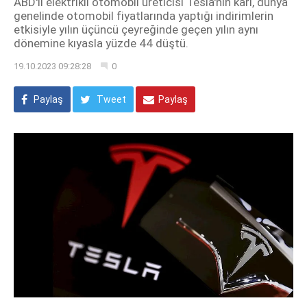
ABD'li elektrikli otomobil üreticisi Tesla'nın kârı, dünya
genelinde otomobil fiyatlarında yaptığı indirimlerin
etkisiyle yılın üçüncü çeyreğinde geçen yılın aynı
dönemine kıyasla yüzde 44 düştü.
19.10.2023 09:28:28
0
Paylaş
Tweet
Paylaş