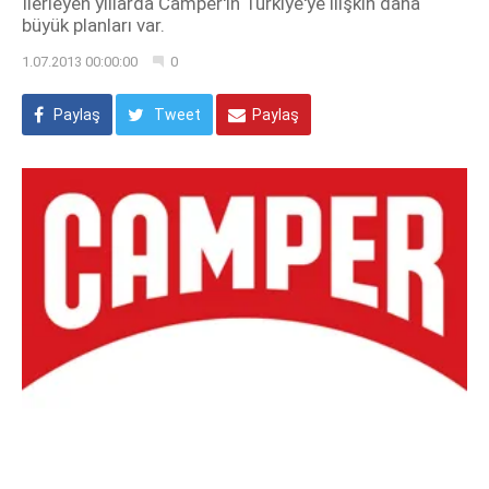
İlerleyen yıllarda Camper'in Türkiye'ye ilişkin daha
büyük planları var.
1.07.2013 00:00:00
0
Paylaş
Tweet
Paylaş