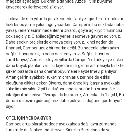
mağaza açacağız. Bu oranla da yılda yüzde 15'lik büyüme
kaydederek ilerleyeceğiz” diyor.
Türkiye'de son yıllarda perakendede faaliyet gösteren markalar
hızlı bir büyüme yolculuğu yaparken Camper'in bu noktada daha
yavaş ilerlemesinin nedenlerini Divarcı, şöyle açıklıyor: "Birincisi
çok seçiciyiz, Olabileceğimiz yerleri seçmeye gayret ediyoruz,
Daha seçkin projelerde olmaya çalışıyoruz, ikinci neden de
finansal, Camper ucuz bir marka değil. Bu nedenle adım adım
sağlıklı büyümek için çaba sarf ediyoruz. Sağlıklı büyüme
taraftarıyız,” Ancak ilerleyen yıllarda Camper'in Türkiye'ye ilişkin
daha büyük planları var. Türkiye'de milli gelirin artmasıyla birlikte
şirket pazarda daha önemli büyümeler kaydetmeyi planlıyor.
Artan gelirin ayakkabı tüketim oranları üzerinde de etkisi
olduğuna dikkat çeken Divarcı, daha önce kişi başına ayakkabı
tüketiminin yılda 2 çift olduğunu ancak bugün bu oranın 3'e
çıktığını ifade ediyor."Avrupa'da bu oran 7, Amerika'da 12 çift, Bu
durum da bizim gideceğimiz daha çok yol olduğunu gösteriyor”
diyor.
OTEL İÇİN YER BAKIYOR
Camper, grup olarak sadece ayakkabıda değil aynı zamanda
turizmde de faaliyet gösteriyor. Şirketin Barselona'da ve