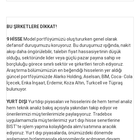
BU ŞİRKETLERE DİKKAT!
9 HİSSE
Model portföyümüzü oluştururken genel olarak
defansif duruşumuzu koruyoruz. Bu duruşumuz ışığında, nakit
akışı daha öngörülebilir, talebin fiyat hassasiyetinin düşük
olduğu, sektöründe lider veya güçlü pazar payına sahip ve
borçluluğu görece sınırlı sektör ve şirketleri tercih ediyoruz.
Araştırma bölümümüzün en beğendiği hisselerin yer aldığı
güncel portföyümüzde Alarko Holding, Aselsan, BİM, Coca- Cola
İçecek, Enka İnşaat, Erdemir, Koza Altın, Turkcell ve Tüpraş
bulunuyor.
YURT DIŞI
Yurtdışı piyasaları ve hisselerini de hem temel analiz
hem teknik analiz bakış açısıyla yakından takip ediyor ve
önerilerimizi müşterilerimizle paylaşıyoruz. Tradebox
uygulamamızla müşterilerimiz yurt dışı hisse senetlerine
BIST’te işlem yapma kolaylığında alım/satımına aracılık
ediyoruz. Yurt dışı piyasalarda, önümüzdeki dönemde
aşılamanın hızlanmasıyla ekonomilerde açılmanın devam