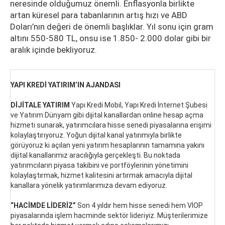
neresinde olduğumuz önemli. Enflasyonla birlikte
artan küresel para tabanlarının artış hızı ve ABD
Doları’nın değeri de önemli başlıklar. Yıl sonu için gram
altını 550-580 TL, onsu ise 1.850- 2.000 dolar gibi bir
aralık içinde bekliyoruz.
YAPI KREDİ YATIRIM’IN AJANDASI
DİJİTALE YATIRIM
Yapı Kredi Mobil, Yapı Kredi İnternet Şubesi
ve Yatırım Dünyam gibi dijital kanallardan online hesap açma
hizmeti sunarak, yatırımcılara hisse senedi piyasalarına erişimi
kolaylaştırıyoruz. Yoğun dijital kanal yatırımıyla birlikte
görüyoruz ki açılan yeni yatırım hesaplarının tamamına yakını
dijital kanallarımız aracılığıyla gerçekleşti. Bu noktada
yatırımcıların piyasa takibini ve portföylerinin yönetimini
kolaylaştırmak, hizmet kalitesini artırmak amacıyla dijital
kanallara yönelik yatırımlarımıza devam ediyoruz.
“HACİMDE LİDERİZ”
Son 4 yıldır hem hisse senedi hem VİOP
piyasalarında işlem hacminde sektör lideriyiz. Müşterilerimize