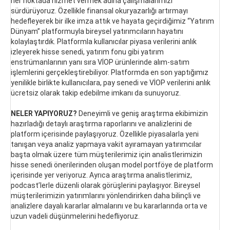
her noktada hizmet vermek adına çalışmalarımızı
sürdürüyoruz. Özellikle finansal okuryazarlığı artırmayı
hedefleyerek bir ilke imza attık ve hayata geçirdiğimiz “Yatırım
Dünyam” platformuyla bireysel yatırımcıların hayatını
kolaylaştırdık. Platformla kullanıcılar piyasa verilerini anlık
izleyerek hisse senedi, yatırım fonu gibi yatırım
enstrümanlarının yanı sıra VİOP ürünlerinde alım-satım
işlemlerini gerçekleştirebiliyor. Platformda en son yaptığımız
yenilikle birlikte kullanıcılara, pay senedi ve VİOP verilerini anlık
ücretsiz olarak takip edebilme imkanı da sunuyoruz.
NELER YAPIYORUZ?
Deneyimli ve geniş araştırma ekibimizin
hazırladığı detaylı araştırma raporlarını ve analizlerini de
platform içerisinde paylaşıyoruz. Özellikle piyasalarla yeni
tanışan veya analiz yapmaya vakit ayıramayan yatırımcılar
başta olmak üzere tüm müşterilerimiz için analistlerimizin
hisse senedi önerilerinden oluşan model portföye de platform
içerisinde yer veriyoruz. Ayrıca araştırma analistlerimiz,
podcast’lerle düzenli olarak görüşlerini paylaşıyor. Bireysel
müşterilerimizin yatırımlarını yönlendirirken daha bilinçli ve
analizlere dayalı kararlar almalarını ve bu kararlarında orta ve
uzun vadeli düşünmelerini hedefliyoruz.