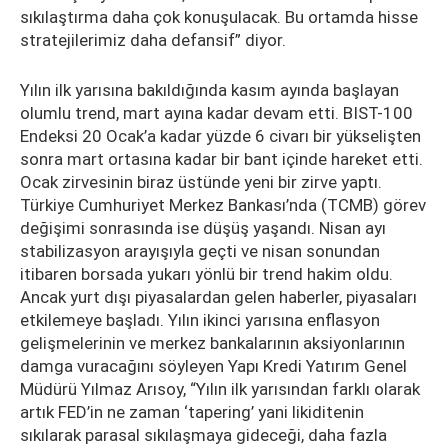
sıkılaştırma daha çok konuşulacak. Bu ortamda hisse
stratejilerimiz daha defansif” diyor.
Yılın ilk yarısına bakıldığında kasım ayında başlayan
olumlu trend, mart ayına kadar devam etti. BIST-100
Endeksi 20 Ocak’a kadar yüzde 6 civarı bir yükselişten
sonra mart ortasına kadar bir bant içinde hareket etti.
Ocak zirvesinin biraz üstünde yeni bir zirve yaptı.
Türkiye Cumhuriyet Merkez Bankası’nda (TCMB) görev
değişimi sonrasında ise düşüş yaşandı. Nisan ayı
stabilizasyon arayışıyla geçti ve nisan sonundan
itibaren borsada yukarı yönlü bir trend hakim oldu.
Ancak yurt dışı piyasalardan gelen haberler, piyasaları
etkilemeye başladı. Yılın ikinci yarısına enflasyon
gelişmelerinin ve merkez bankalarının aksiyonlarının
damga vuracağını söyleyen Yapı Kredi Yatırım Genel
Müdürü Yılmaz Arısoy, “Yılın ilk yarısından farklı olarak
artık FED’in ne zaman ‘tapering’ yani likiditenin
sıkılarak parasal sıkılaşmaya gideceği, daha fazla