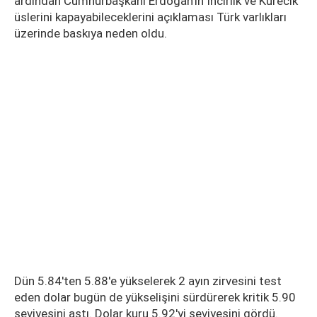
ardından Cumhurbaşkanı Erdoğan'ın İncirlik ve Kürecik
üslerini kapayabileceklerini açıklaması Türk varlıkları
üzerinde baskıya neden oldu.
Dün 5.84'ten 5.88'e yükselerek 2 ayın zirvesini test
eden dolar bugün de yükselişini sürdürerek kritik 5.90
seviyesini aştı. Dolar kuru 5.92'yi seviyesini gördü.