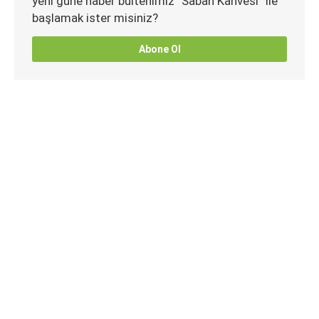
yeni güne haber bültenimiz “Sabah Kahvesi” ile
başlamak ister misiniz?
Abone Ol