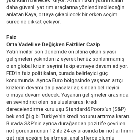
yakından izlenecek” diyor. Artan riskin yatırımcıları
daha güvenli yatırım araçlarına yönlendirebileceğini
anlatan Kaya, ortaya çıkabilecek bir erken seçim
sürecine dikkat çekiyor.
Faiz
Orta Vadeli ve Değişken Faizliler Cazip
Yatırımcılar son dönemde ön plana çıkan siyasi
gelişmeleri yakından izleyerek henüz sonlanmamış
olan global krizin seyrini takip etmeye devam ediyor.
FED’in faiz politikaları, burada belirleyici güç
konumunda. Ayrıca Euro bölgesinde yaşanan artçı
krizlerin devamı da piyasalar açısından belirleyici
olmaya devam edecek. Yaşanan gelişmeler arasında
en sevindirici olan ise uluslararası kredi
derecelendirme kuruluşu Standard&Poors’un (S&P)
beklendiği gibi Türkiye’nin kredi notunu artırma kararı.
Burada S&P’nin ayrıca durağandan pozitife çevrilen
not görünümünün 12 ile 24 ay arasında bir not artırımı
getirebileceğini belirtmesi, analistlerce olumlu