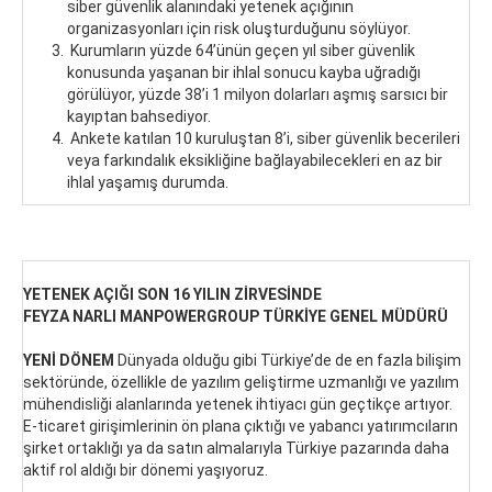
siber güvenlik alanındaki yetenek açığının
organizasyonları için risk oluşturduğunu söylüyor.
Kurumların yüzde 64’ünün geçen yıl siber güvenlik
konusunda yaşanan bir ihlal sonucu kayba uğradığı
görülüyor, yüzde 38’i 1 milyon dolarları aşmış sarsıcı bir
kayıptan bahsediyor.
Ankete katılan 10 kuruluştan 8’i, siber güvenlik becerileri
veya farkındalık eksikliğine bağlayabilecekleri en az bir
ihlal yaşamış durumda.
YETENEK AÇIĞI SON 16 YILIN ZİRVESİNDE
FEYZA NARLI MANPOWERGROUP TÜRKİYE GENEL MÜDÜRÜ
YENİ DÖNEM
Dünyada olduğu gibi Türkiye’de de en fazla bilişim
sektöründe, özellikle de yazılım geliştirme uzmanlığı ve yazılım
mühendisliği alanlarında yetenek ihtiyacı gün geçtikçe artıyor.
E-ticaret girişimlerinin ön plana çıktığı ve yabancı yatırımcıların
şirket ortaklığı ya da satın almalarıyla Türkiye pazarında daha
aktif rol aldığı bir dönemi yaşıyoruz.