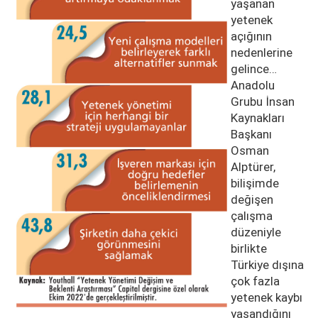
yaşanan
yetenek
açığının
nedenlerine
gelince…
Anadolu
Grubu İnsan
Kaynakları
Başkanı
Osman
Alptürer,
bilişimde
değişen
çalışma
düzeniyle
birlikte
Türkiye dışına
çok fazla
yetenek kaybı
yaşandığını