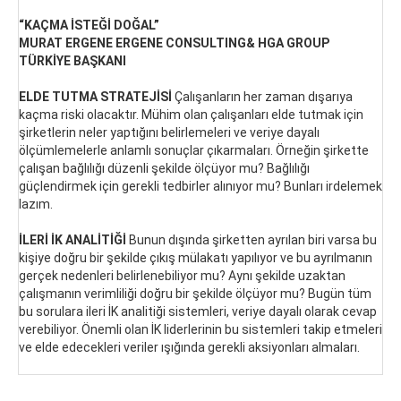
“KAÇMA İSTEĞİ DOĞAL”
MURAT ERGENE ERGENE CONSULTING& HGA GROUP
TÜRKİYE BAŞKANI
ELDE TUTMA STRATEJİSİ
Çalışanların her zaman dışarıya
kaçma riski olacaktır. Mühim olan çalışanları elde tutmak için
şirketlerin neler yaptığını belirlemeleri ve veriye dayalı
ölçümlemelerle anlamlı sonuçlar çıkarmaları. Örneğin şirkette
çalışan bağlılığı düzenli şekilde ölçüyor mu? Bağlılığı
güçlendirmek için gerekli tedbirler alınıyor mu? Bunları irdelemek
lazım.
İLERİ İK ANALİTİĞİ
Bunun dışında şirketten ayrılan biri varsa bu
kişiye doğru bir şekilde çıkış mülakatı yapılıyor ve bu ayrılmanın
gerçek nedenleri belirlenebiliyor mu? Aynı şekilde uzaktan
çalışmanın verimliliği doğru bir şekilde ölçüyor mu? Bugün tüm
bu sorulara ileri İK analitiği sistemleri, veriye dayalı olarak cevap
verebiliyor. Önemli olan İK liderlerinin bu sistemleri takip etmeleri
ve elde edecekleri veriler ışığında gerekli aksiyonları almaları.