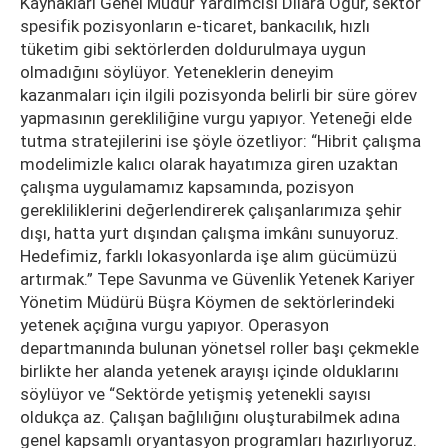
Kaynakları Genel Müdür Yardımcısı Dilara Oğur, sektör
spesifik pozisyonların e-ticaret, bankacılık, hızlı
tüketim gibi sektörlerden doldurulmaya uygun
olmadığını söylüyor. Yeteneklerin deneyim
kazanmaları için ilgili pozisyonda belirli bir süre görev
yapmasının gerekliliğine vurgu yapıyor. Yeteneği elde
tutma stratejilerini ise şöyle özetliyor: “Hibrit çalışma
modelimizle kalıcı olarak hayatımıza giren uzaktan
çalışma uygulamamız kapsamında, pozisyon
gerekliliklerini değerlendirerek çalışanlarımıza şehir
dışı, hatta yurt dışından çalışma imkânı sunuyoruz.
Hedefimiz, farklı lokasyonlarda işe alım gücümüzü
artırmak.” Tepe Savunma ve Güvenlik Yetenek Kariyer
Yönetim Müdürü Büşra Köymen de sektörlerindeki
yetenek açığına vurgu yapıyor. Operasyon
departmanında bulunan yönetsel roller başı çekmekle
birlikte her alanda yetenek arayışı içinde olduklarını
söylüyor ve “Sektörde yetişmiş yetenekli sayısı
oldukça az. Çalışan bağlılığını oluşturabilmek adına
genel kapsamlı oryantasyon programları hazırlıyoruz.