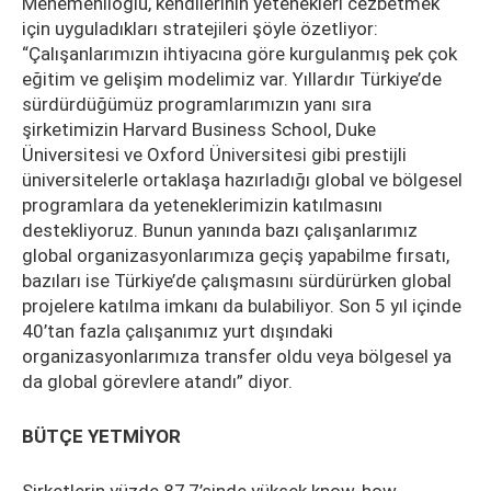
Menemenlioğlu, kendilerinin yetenekleri cezbetmek
için uyguladıkları stratejileri şöyle özetliyor:
“Çalışanlarımızın ihtiyacına göre kurgulanmış pek çok
eğitim ve gelişim modelimiz var. Yıllardır Türkiye’de
sürdürdüğümüz programlarımızın yanı sıra
şirketimizin Harvard Business School, Duke
Üniversitesi ve Oxford Üniversitesi gibi prestijli
üniversitelerle ortaklaşa hazırladığı global ve bölgesel
programlara da yeteneklerimizin katılmasını
destekliyoruz. Bunun yanında bazı çalışanlarımız
global organizasyonlarımıza geçiş yapabilme fırsatı,
bazıları ise Türkiye’de çalışmasını sürdürürken global
projelere katılma imkanı da bulabiliyor. Son 5 yıl içinde
40’tan fazla çalışanımız yurt dışındaki
organizasyonlarımıza transfer oldu veya bölgesel ya
da global görevlere atandı” diyor.
BÜTÇE YETMİYOR
Şirketlerin yüzde 87,7’sinde yüksek know-how