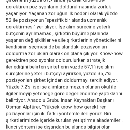
gerektiren pozisyonların doldurulmasında zorluk
yaşanıyor. Yaşanan zorluğun ilk nedeni olarak yüzde
52 ile pozisyonun “spesifik bir alanda uzmanlık
gerektirmesi” yer alıyor. İşe alım sürecine yeterli
bütçenin ayrılmaması, şirketin büyüme planında
yaşanan değişiklikler ve aile şirketlerinin yöneticilerini
kendisinin seçmesi de bu alandaki pozisyonları
doldurma zorlukları olarak ön plana çıkıyor. Know-how
gerektiren pozisyonlar doldurulurken stratejik
ilerlediğini belirten şirketlerin yüzde 57,1’i işe alım
süreçlerine yeterli bütçeyi ayırırken, yüzde 35,7’si
pozisyonları şirket içinden doldurmayı tercih ediyor.
Yüzde 7,2’si ise işe alımlarda mezun olunan okul ile
ilgilenmeyip yeteneğe göre değerlendirme yaptıklarını
belirtiyor. Anadolu Grubu İnsan Kaynakları Başkanı
Osman Alptürer, “Yüksek know-how gerektiren
pozisyonlar için iki farklı yöntemle ilerliyoruz. Biri
şirketlerimizde içeride kurulan yetiştirme akademileri.
İkinci yöntem ise dışarıdan bu alanda bilgisi olan