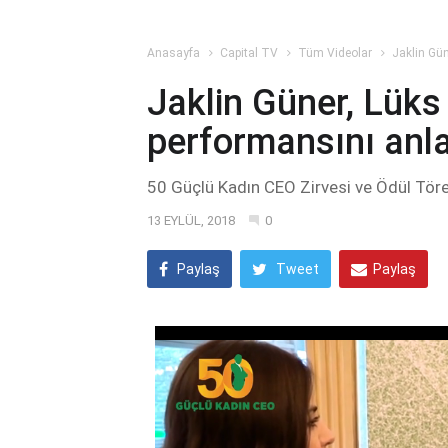
Anasayfa
Capital TV
Tüm Videolar
Jaklin Gün
Jaklin Güner, Lük
performansını anla
50 Güçlü Kadın CEO Zirvesi ve Ödül Töre
13 EYLÜL, 2018
0
Paylaş
Tweet
Paylaş