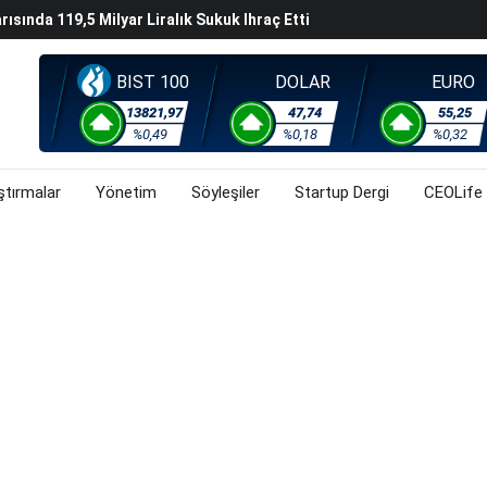
ek Hafta Gözler ABD'de Açıklanacak Tarım Dışı Istihdam
evel Üst Yönetim Yapılanmasına Geçti
BIST 100
DOLAR
EURO
ahnesine Dönüşüyor
13821,97
47,74
55,25
%0,49
%0,18
%0,32
ştırmalar
Yönetim
Söyleşiler
Startup Dergi
CEOLife