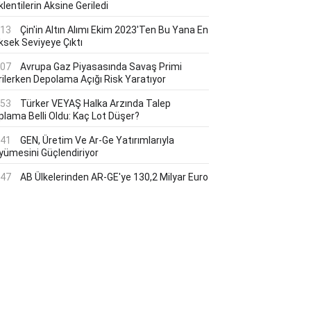
lentilerin Aksine Geriledi
:13
Çin'in Altın Alımı Ekim 2023'ten Bu Yana En
ksek Seviyeye Çıktı
:07
Avrupa Gaz Piyasasında Savaş Primi
rilerken Depolama Açığı Risk Yaratıyor
:53
Türker VEYAŞ Halka Arzında Talep
plama Belli Oldu: Kaç Lot Düşer?
:41
GEN, Üretim Ve Ar-Ge Yatırımlarıyla
yümesini Güçlendiriyor
:47
AB Ülkelerinden AR-GE'ye 130,2 Milyar Euro