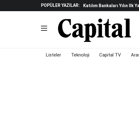
POPÜLER YAZILAR:
Küresel Piyasalarda Gelec
Verisine Çevrildi
Altınay Savunma Grubu C-L
Çalışma Alanları Konser S
Listeler
Teknoloji
Capital TV
Ara