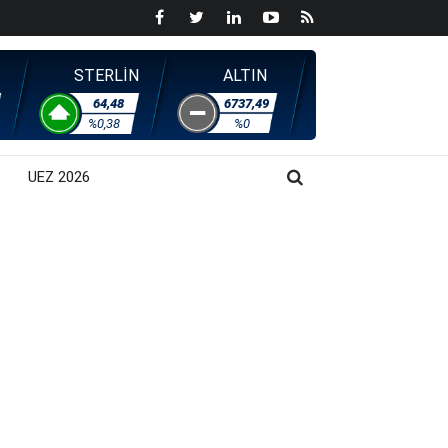
STERLİN
ALTIN
64,48
6737,49
%0,38
%0
UEZ 2026