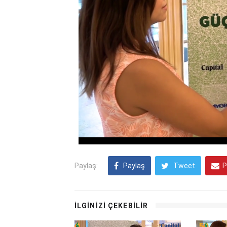
Paylaş:
Paylaş
Tweet
P
İLGİNİZİ ÇEKEBİLİR