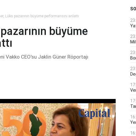
S
er, Lüks pazarının büyüme performansını anlattı
23
Ya
s pazarının büyüme
23
ttı
Mi
23
ni Vakko CEO'su Jaklin Güner Röportajı
Bo
23
De
17
Ver
17
Tar
16
Ye
16