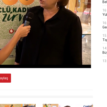
Bek
16
Yü
16
Ge
15
To
14
Bü
13
aylaş