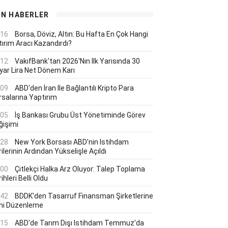
ON HABERLER
:16
Borsa, Döviz, Altın: Bu Hafta En Çok Hangi
tırım Aracı Kazandırdı?
:12
VakıfBank'tan 2026'nın Ilk Yarısında 30
lyar Lira Net Dönem Karı
:09
ABD'den İran Ile Bağlantılı Kripto Para
rsalarına Yaptırım
:05
İş Bankası Grubu Üst Yönetiminde Görev
ğişimi
:28
New York Borsası ABD'nin Istihdam
ilerinin Ardından Yükselişle Açıldı
:00
Çitlekçi Halka Arz Oluyor: Talep Toplama
ihleri Belli Oldu
:42
BDDK'den Tasarruf Finansman Şirketlerine
ni Düzenleme
:15
ABD'de Tarım Dışı Istihdam Temmuz'da