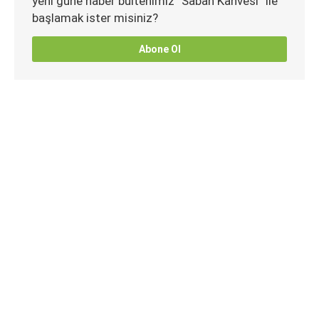
yeni güne haber bültenimiz “Sabah Kahvesi” ile
başlamak ister misiniz?
Abone Ol