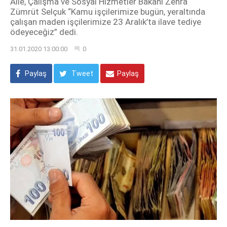
Aile, Çalışma ve Sosyal Hizmetler Bakanı Zehra
Zümrüt Selçuk “Kamu işçilerimize bugün, yeraltında
çalışan maden işçilerimize 23 Aralık’ta ilave tediye
ödeyeceğiz” dedi.
31.01.2020 13:00:00
0
Paylaş
Tweet
Paylaş