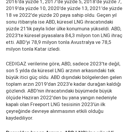
2016'da yüzde 1, 2017'de yüzde 5, 2018'de yüzde 7,
2019'da yüzde 10, 2020'de yüzde 13, 2021'de yüzde
18 ve 2022'de yüzde 20 paya sahip oldu. Geçen yıl
sonu itibarıyla ise ABD, küresel LNG ihracatındaki
yüzde 21'lik payla lider ülke konumuna yükseldi. ABD,
2023'te küresel piyasalara 84,3 milyon ton LNG ihraç
etti. ABD'yi 78,9 milyon tonla Avustralya ve 78,5
milyon tonla Katar izledi.
CEDIGAZ verilerine göre, ABD, sadece 2023'te değil,
son 5 yılda da küresel LNG arzının arkasındaki tek
büyük itici güç oldu. ABD dışındaki bölgelerden gelen
toplam arzın 2019'dan 2023'e kadar durağan kaldığı
gözlendi. ABD'nin ihracatındaki büyümede büyük
ölçüde Haziran 2022'den bu yana yangın nedeniyle
kapalı olan Freeport LNG tesisinin 2023'ün ilk
çeyreğinde devreye alınmasının etkili olduğu
kaydediliyor.