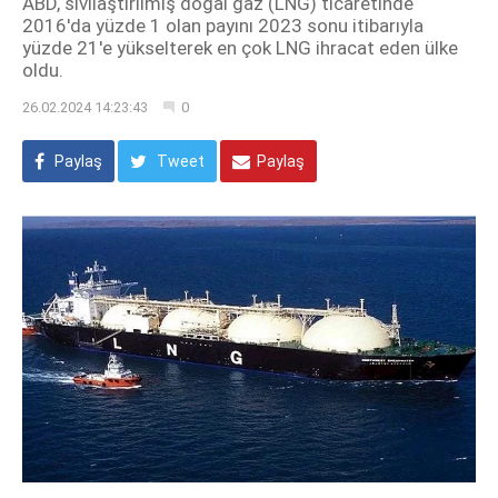
ABD, sıvılaştırılmış doğal gaz (LNG) ticaretinde
2016'da yüzde 1 olan payını 2023 sonu itibarıyla
yüzde 21'e yükselterek en çok LNG ihracat eden ülke
oldu.
26.02.2024 14:23:43
0
Paylaş
Tweet
Paylaş