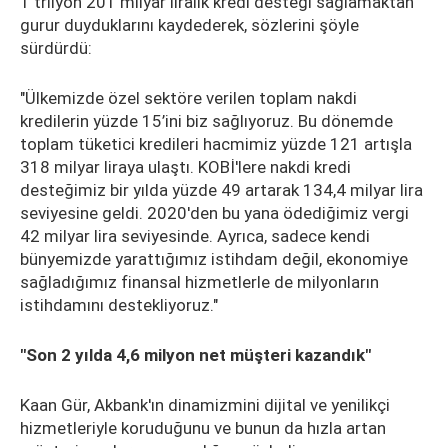
1 trilyon 201 milyar liralık kredi desteği sağlamaktan
gurur duyduklarını kaydederek, sözlerini şöyle
sürdürdü:
"Ülkemizde özel sektöre verilen toplam nakdi
kredilerin yüzde 15’ini biz sağlıyoruz. Bu dönemde
toplam tüketici kredileri hacmimiz yüzde 121 artışla
318 milyar liraya ulaştı. KOBİ'lere nakdi kredi
desteğimiz bir yılda yüzde 49 artarak 134,4 milyar lira
seviyesine geldi. 2020'den bu yana ödediğimiz vergi
42 milyar lira seviyesinde. Ayrıca, sadece kendi
bünyemizde yarattığımız istihdam değil, ekonomiye
sağladığımız finansal hizmetlerle de milyonların
istihdamını destekliyoruz."
"Son 2 yılda 4,6 milyon net müşteri kazandık"
Kaan Gür, Akbank'ın dinamizmini dijital ve yenilikçi
hizmetleriyle koruduğunu ve bunun da hızla artan