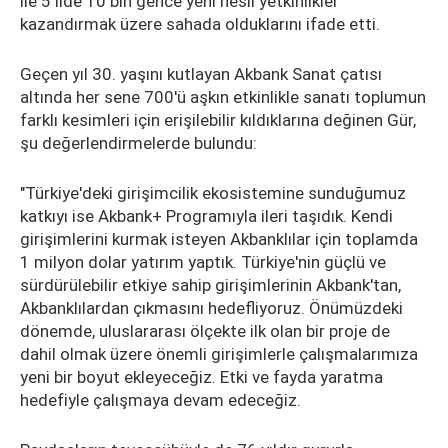
ile 5 ilde 10 bin gence yeni nesil yetkinlikler
kazandırmak üzere sahada olduklarını ifade etti.
Geçen yıl 30. yaşını kutlayan Akbank Sanat çatısı
altında her sene 700'ü aşkın etkinlikle sanatı toplumun
farklı kesimleri için erişilebilir kıldıklarına değinen Gür,
şu değerlendirmelerde bulundu:
"Türkiye'deki girişimcilik ekosistemine sunduğumuz
katkıyı ise Akbank+ Programıyla ileri taşıdık. Kendi
girişimlerini kurmak isteyen Akbanklılar için toplamda
1 milyon dolar yatırım yaptık. Türkiye'nin güçlü ve
sürdürülebilir etkiye sahip girişimlerinin Akbank'tan,
Akbanklılardan çıkmasını hedefliyoruz. Önümüzdeki
dönemde, uluslararası ölçekte ilk olan bir proje de
dahil olmak üzere önemli girişimlerle çalışmalarımıza
yeni bir boyut ekleyeceğiz. Etki ve fayda yaratma
hedefiyle çalışmaya devam edeceğiz.