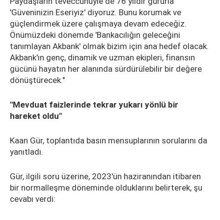
Paydaşların teveccühüyle de 76 yıldır gururla
'Güveninizin Eseriyiz' diyoruz. Bunu korumak ve
güçlendirmek üzere çalışmaya devam edeceğiz.
Önümüzdeki dönemde 'Bankacılığın geleceğini
tanımlayan Akbank' olmak bizim için ana hedef olacak.
Akbank'ın genç, dinamik ve uzman ekipleri, finansın
gücünü hayatın her alanında sürdürülebilir bir değere
dönüştürecek."
"Mevduat faizlerinde tekrar yukarı yönlü bir
hareket oldu"
Kaan Gür, toplantıda basın mensuplarının sorularını da
yanıtladı.
Gür, ilgili soru üzerine, 2023'ün haziranından itibaren
bir normalleşme döneminde olduklarını belirterek, şu
cevabı verdi: