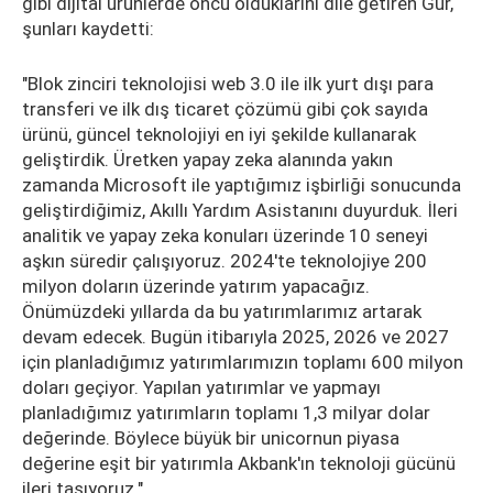
gibi dijital ürünlerde öncü olduklarını dile getiren Gür,
şunları kaydetti:
"Blok zinciri teknolojisi web 3.0 ile ilk yurt dışı para
transferi ve ilk dış ticaret çözümü gibi çok sayıda
ürünü, güncel teknolojiyi en iyi şekilde kullanarak
geliştirdik. Üretken yapay zeka alanında yakın
zamanda Microsoft ile yaptığımız işbirliği sonucunda
geliştirdiğimiz, Akıllı Yardım Asistanını duyurduk. İleri
analitik ve yapay zeka konuları üzerinde 10 seneyi
aşkın süredir çalışıyoruz. 2024'te teknolojiye 200
milyon doların üzerinde yatırım yapacağız.
Önümüzdeki yıllarda da bu yatırımlarımız artarak
devam edecek. Bugün itibarıyla 2025, 2026 ve 2027
için planladığımız yatırımlarımızın toplamı 600 milyon
doları geçiyor. Yapılan yatırımlar ve yapmayı
planladığımız yatırımların toplamı 1,3 milyar dolar
değerinde. Böylece büyük bir unicornun piyasa
değerine eşit bir yatırımla Akbank'ın teknoloji gücünü
ileri taşıyoruz."