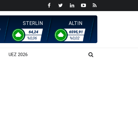
STERLİN
ALTIN
64,24
6595,91
%0,06
%0,02
UEZ 2026