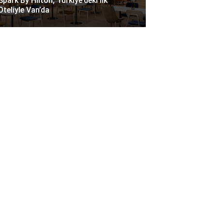
Spark By Hilton, Türkiye’deki Ilk
Oteliyle Van’da