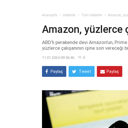
Anasayfa
Haberler
Tüm Haberler
Amazon, yüzle
Amazon, yüzlerce ç
ABD'li perakende devi Amazon'un, Prim
yüzlerce çalışanının işine son vereceği bil
11.01.2024 09:56:46
0
Paylaş
Tweet
Paylaş