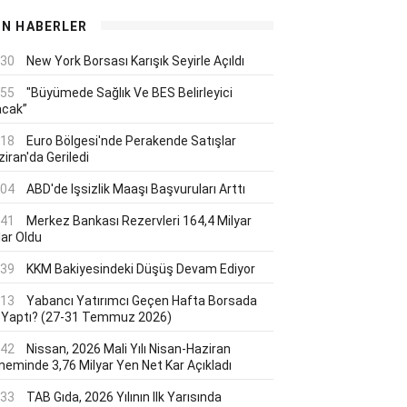
ON HABERLER
:30
New York Borsası Karışık Seyirle Açıldı
:55
"Büyümede Sağlık Ve BES Belirleyici
acak”
:18
Euro Bölgesi'nde Perakende Satışlar
iran'da Geriledi
:04
ABD'de Işsizlik Maaşı Başvuruları Arttı
:41
Merkez Bankası Rezervleri 164,4 Milyar
lar Oldu
:39
KKM Bakiyesindeki Düşüş Devam Ediyor
:13
Yabancı Yatırımcı Geçen Hafta Borsada
 Yaptı? (27-31 Temmuz 2026)
:42
Nissan, 2026 Mali Yılı Nisan-Haziran
neminde 3,76 Milyar Yen Net Kar Açıkladı
:33
TAB Gıda, 2026 Yılının Ilk Yarısında