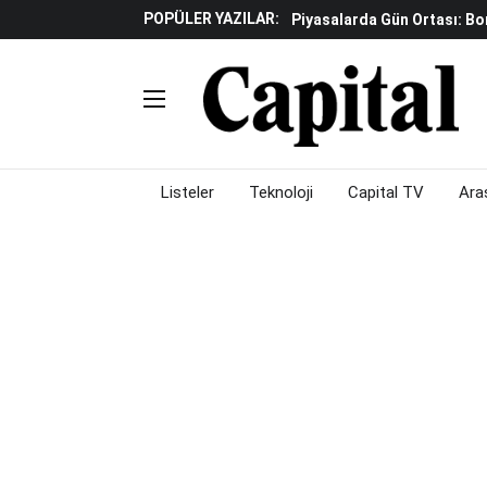
POPÜLER YAZILAR:
Piyasalarda Gün Ortası: B
Yapay Zeka Reklamlarında 
Beyaz Eşya Sektöründe Da
Döviz Ve Altın Güne Nasıl 
Küresel Piyasalarda Teknoloj
Piyasalarda Gün Ortası: B
Listeler
Teknoloji
Capital TV
Ara