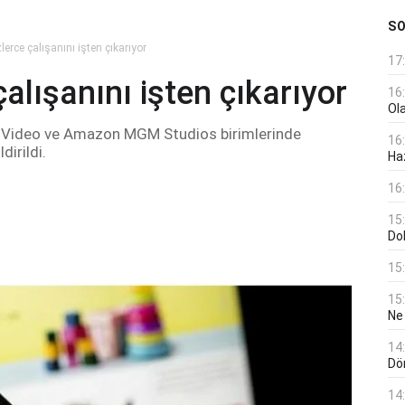
S
rce çalışanını işten çıkarıyor
17
alışanını işten çıkarıyor
16
Ol
e Video ve Amazon MGM Studios birimlerinde
16
dirildi.
Haz
16
15
Do
15
15
Ne
14
Dö
14