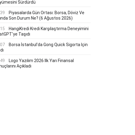
yümesini Sürdürdü
:39
Piyasalarda Gün Ortası: Borsa, Döviz Ve
tında Son Durum Ne? (6 Ağustos 2026)
:15
HangiKredi Kredi Karşılaştırma Deneyimini
atGPT'ye Taşıdı
:07
Borsa İstanbul'da Gong Quick Sigorta Için
dı
:49
Logo Yazılım 2026 Ilk Yarı Finansal
uçlarını Açıkladı