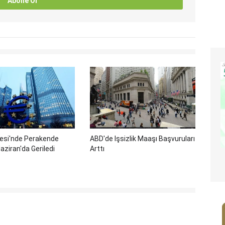
Abone Ol
gesi'nde Perakende
ABD'de Işsizlik Maaşı Başvuruları
aziran'da Geriledi
Arttı