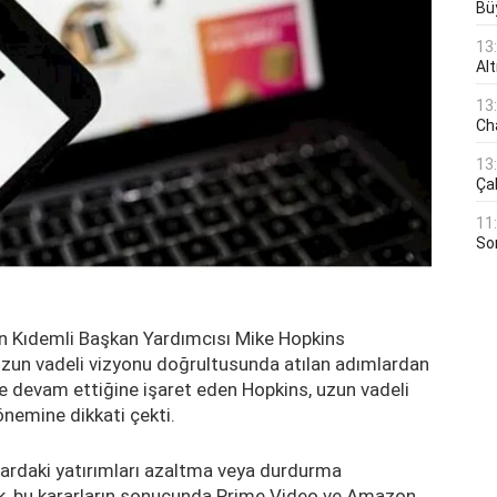
Bü
13
Al
13
Ch
13
Çal
11
Son
 Kıdemli Başkan Yardımcısı Mike Hopkins
 uzun vadeli vizyonu doğrultusunda atılan adımlardan
e devam ettiğine işaret eden Hopkins, uzun vadeli
önemine dikkati çekti.
lanlardaki yatırımları azaltma veya durdurma
derek, bu kararların sonucunda Prime Video ve Amazon