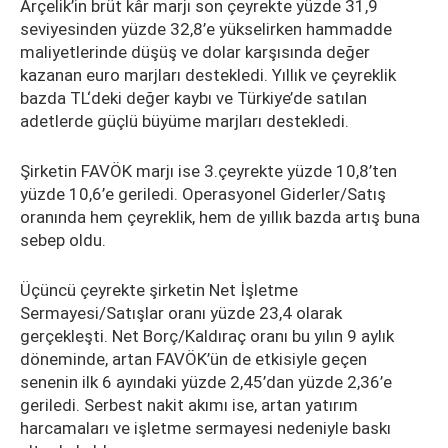
Arçelik’in brüt kâr marjı son çeyrekte yüzde 31,9
seviyesinden yüzde 32,8’e yükselirken hammadde
maliyetlerinde düşüş ve dolar karşısında değer
kazanan euro marjları destekledi. Yıllık ve çeyreklik
bazda TL‘deki değer kaybı ve Türkiye’de satılan
adetlerde güçlü büyüme marjları destekledi.
Şirketin FAVÖK marjı ise 3.çeyrekte yüzde 10,8’ten
yüzde 10,6’e geriledi. Operasyonel Giderler/Satış
oranında hem çeyreklik, hem de yıllık bazda artış buna
sebep oldu.
Üçüncü çeyrekte şirketin Net İşletme
Sermayesi/Satışlar oranı yüzde 23,4 olarak
gerçekleşti. Net Borç/Kaldıraç oranı bu yılın 9 aylık
döneminde, artan FAVÖK’ün de etkisiyle geçen
senenin ilk 6 ayındaki yüzde 2,45’dan yüzde 2,36’e
geriledi. Serbest nakit akımı ise, artan yatırım
harcamaları ve işletme sermayesi nedeniyle baskı