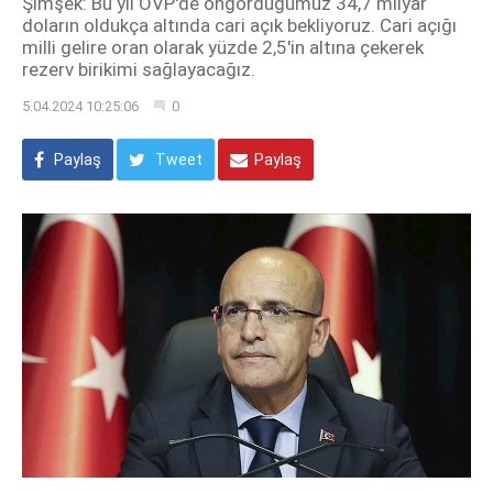
Şimşek: Bu yıl OVP'de öngördüğümüz 34,7 milyar
doların oldukça altında cari açık bekliyoruz. Cari açığı
milli gelire oran olarak yüzde 2,5'in altına çekerek
rezerv birikimi sağlayacağız.
5.04.2024 10:25:06
0
Paylaş
Tweet
Paylaş