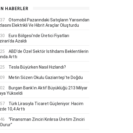
ON HABERLER
:37
Otomobil Pazarındaki Satışların Yarısından
lasını Elektrikli Ve Hibrit Araçlar Oluşturdu
:30
Euro Bölgesi'nde Üretici Fiyatları
ziran'da Azaldı
:25
ABD'de Özel Sektör Istihdamı Beklentilerin
ında Arttı
:25
Tesla Büyürken Nasıl Hızlandı?
:09
Metin Sözen Okulu Gaziantep’te Doğdu
:02
Burgan Bank'ın Aktif Büyüklüğü 213 Milyar
aya Yükseldi
:57
Türk Lirasıyla Ticaret Güçleniyor: Hacim
zde 10,4 Arttı
:46
“Finansman Zinciri Kırılırsa Üretim Zinciri
 Durur”