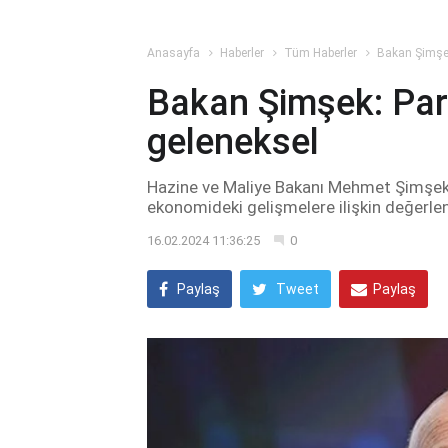
Anasayfa
Haberler
Tüm Haberler
Bakan Şimşek
Bakan Şimşek: Par
geleneksel
Hazine ve Maliye Bakanı Mehmet Şimşek,
ekonomideki gelişmelere ilişkin değerle
16.02.2024 11:36:25
0
Paylaş
Tweet
Paylaş