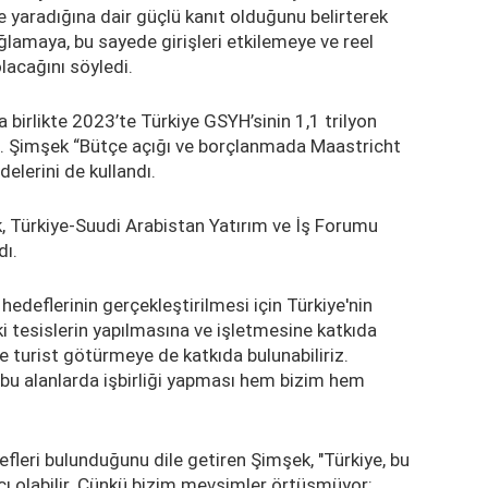
yaradığına dair güçlü kanıt olduğunu belirterek
lamaya, bu sayede girişleri etkilemeye ve reel
lacağını söyledi.
irlikte 2023’te Türkiye GSYH’sinin 1,1 trilyon
ti. Şimşek “Bütçe açığı ve borçlanmada Maastricht
elerini de kullandı.
 Türkiye-Suudi Arabistan Yatırım ve İş Forumu
dı.
hedeflerinin gerçekleştirilmesi için Türkiye'nin
ki tesislerin yapılmasına ve işletmesine katkıda
le turist götürmeye de katkıda bulunabiliriz.
n bu alanlarda işbirliği yapması hem bizim hem
efleri bulunduğunu dile getiren Şimşek, "Türkiye, bu
cı olabilir. Çünkü bizim mevsimler örtüşmüyor;