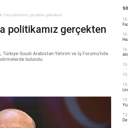
S
: Para politikamız gerçekten geleneksel
16
Faz
a politikamız gerçekten
16
Ha
16
 Türkiye-Suudi Arabistan Yatırım ve İş Forumu’nda
Alt
ndirmelerde bulundu.
15
15
15
Lir
13
Yü
13
De