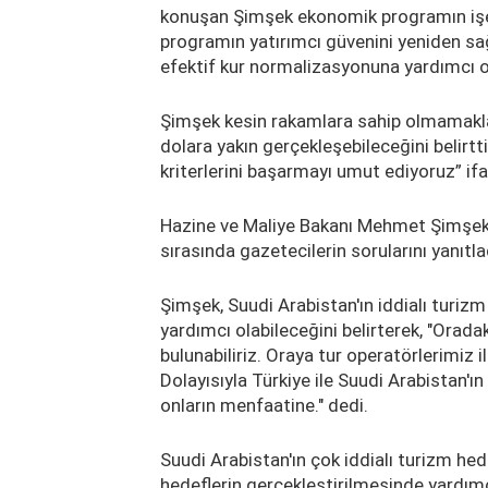
konuşan Şimşek ekonomik programın işe 
programın yatırımcı güvenini yeniden sağ
efektif kur normalizasyonuna yardımcı o
Şimşek kesin rakamlara sahip olmamakla b
dolara yakın gerçekleşebileceğini belirt
kriterlerini başarmayı umut ediyoruz” ifad
Hazine ve Maliye Bakanı Mehmet Şimşek,
sırasında gazetecilerin sorularını yanıtla
Şimşek, Suudi Arabistan'ın iddialı turizm 
yardımcı olabileceğini belirterek, "Orada
bulunabiliriz. Oraya tur operatörlerimiz i
Dolayısıyla Türkiye ile Suudi Arabistan'ı
onların menfaatine." dedi.
Suudi Arabistan'ın çok iddialı turizm hed
hedeflerin gerçekleştirilmesinde yardım