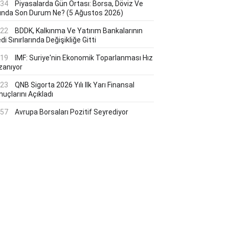
:34
Piyasalarda Gün Ortası: Borsa, Döviz Ve
tında Son Durum Ne? (5 Ağustos 2026)
:22
BDDK, Kalkınma Ve Yatırım Bankalarının
di Sınırlarında Değişikliğe Gitti
:19
IMF: Suriye'nin Ekonomik Toparlanması Hız
zanıyor
:23
QNB Sigorta 2026 Yılı Ilk Yarı Finansal
uçlarını Açıkladı
:57
Avrupa Borsaları Pozitif Seyrediyor