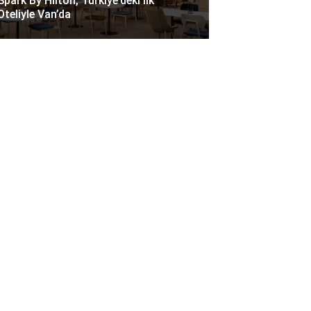
Spark By Hilton, Türkiye’deki Ilk
Oteliyle Van’da