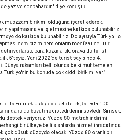
lde yaz ve sonbahardır." diye konuştu.
ok muazzam birikimi olduğuna işaret ederek,
erin yapılmasına ve işletmesine katkıda bulunabiliriz.
meye de katkıda bulunabiliriz. Dolayısıyla Türkiye ile
i yapması hem bizim hem onların menfaatine. Tur
 getiriyorlarsa, para kazanarak, oraya da turist
 ilk 5'teyiz. Yani 2022'de turist sayısında 4.
i. Dünya rakamları belli olunca belki muhtemelen
yla Türkiye'nin bu konuda çok ciddi birikimi var."
atını büyütmek olduğunu belirterek, burada 100
rakamı daha da büyütmek istediklerini söyledi. Şimşek,
çlü destek veriyoruz. Yüzde 80 matrah indirimi
herhangi bir ülkeye belli alanlarda hizmet ihracatında
ok çok düşük düzeyde olacak. Yüzde 80 oranlı bir
ni kullandı.