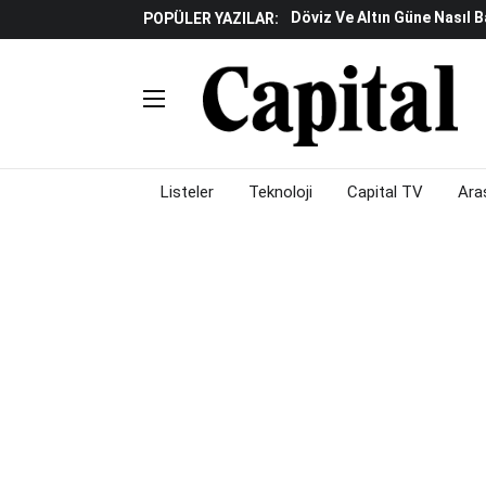
Döviz Ve Altın Güne Nasıl 
POPÜLER YAZILAR:
Avrupa'da Yatırım Yapmak I
Küresel Piyasalarda Fed'e I
Satış Baskısı Hakim
Piyasalarda Gün Ortası: B
Listeler
Teknoloji
Capital TV
Ara