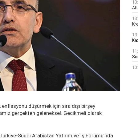
13
Al
13
Kre
13
Ka
11
Son
10
enflasyonu düşürmek için sıra dışı birşey
kamız gerçekten geleneksel. Gecikmeli olarak
Türkiye-Suudi Arabistan Yatırım ve İş Forumu’nda