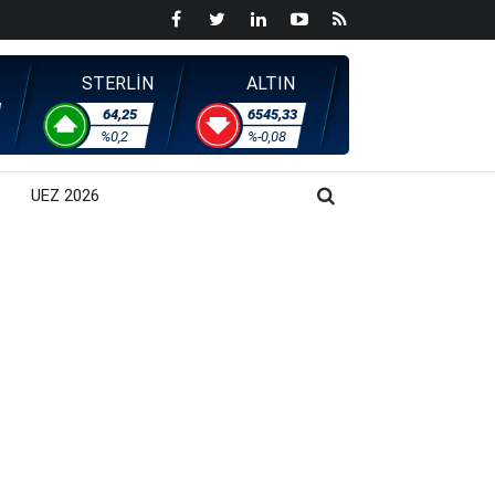
STERLİN
ALTIN
64,25
6545,33
%0,2
%-0,08
UEZ 2026