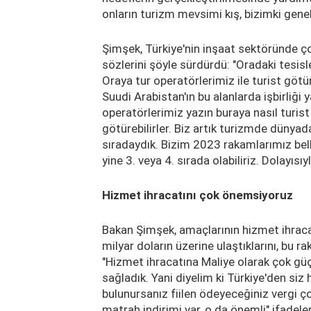
onların turizm mevsimi kış, bizimki gene
Şimşek, Türkiye'nin inşaat sektöründe ç
sözlerini şöyle sürdürdü: "Oradaki tesisl
Oraya tur operatörlerimiz ile turist götür
Suudi Arabistan'ın bu alanlarda işbirliğ
operatörlerimiz yazın buraya nasıl turist
götürebilirler. Biz artık turizmde dünyada
sıradaydık. Bizim 2023 rakamlarımız bell
yine 3. veya 4. sırada olabiliriz. Dolayısı
Hizmet ihracatını çok önemsiyoruz
Bakan Şimşek, amaçlarının hizmet ihrac
milyar doların üzerine ulaştıklarını, bu 
"Hizmet ihracatına Maliye olarak çok gü
sağladık. Yani diyelim ki Türkiye'den siz 
bulunursanız fiilen ödeyeceğiniz vergi ç
matrah indirimi var, o da önemli" ifadeleri