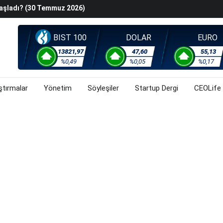
Başladı? (30 Temmuz 2026)
steyenlere Yeni Alternatif: Fransa
lişkin Belirsizlikler Ve Jeopolitik Gerilimlerden Kaynaklı
BIST 100
DOLAR
EURO
orsa, Döviz Ve Altında Son Durum Ne? (30 Temmuz 2026)
13821,97
47,60
55,13
%0,49
%0,05
%0,17
ştırmalar
Yönetim
Söyleşiler
Startup Dergi
CEOLife