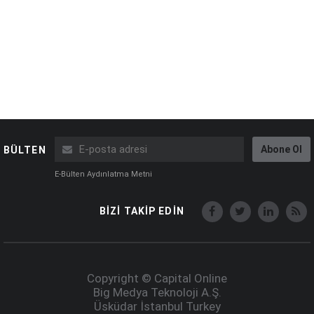
Abone Ol
BÜLTEN
E-Bülten Aydınlatma Metni
BİZİ TAKİP EDİN
Copyright © Capital Online
Big Medya Teknoloji A.Ş.
Üsküdar İstanbul Turkey