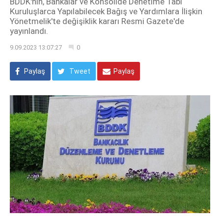
BDDK'nın, Bankalar ve Konsolide Denetime Tabi
Kuruluşlarca Yapılabilecek Bağış ve Yardımlara İlişkin
Yönetmelik'te değişiklik kararı Resmi Gazete'de
yayınlandı.
9.09.2023 13:07:27
0
Paylaş
Tweet
Paylaş