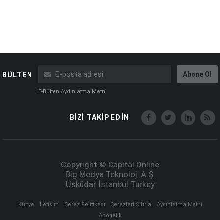
Abone Ol
BÜLTEN
E-Bülten Aydınlatma Metni
BİZİ TAKİP EDİN
Copyright © Capital Online
Big Medya Teknoloji A.Ş.
Üsküdar İstanbul Turkey
Künye
İletişim
Çerez Politikası
Çerezleri Sıfırla
Aydınlatma Metni
Abonelik