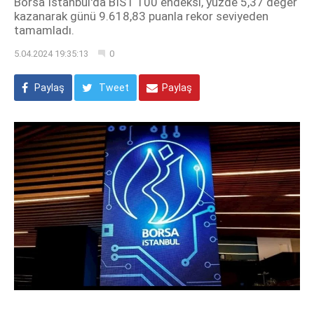
Borsa İstanbul'da BIST 100 endeksi, yüzde 5,37 değer
kazanarak günü 9.618,83 puanla rekor seviyeden
tamamladı.
5.04.2024 19:35:13
0
Paylaş
Tweet
Paylaş