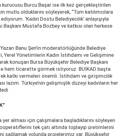
 kurucusu Burcu Başar ise ilk kez gerçekleştirilen
in mutlu olduklarını söyleyerek, “Tüm katılımcılara
r ediyorum. ‘Kadın Dostu Belediyecilik’ anlayışıyla
i Başkanı Mustafa Bozbey ve katkısı olan herkese
 Yazarı Banu Şen’in moderatörlüğünde Belediye
, Yerel Yönetimlerin Kadın İstihdamı ve Gelişimine
k olarak konuşan Bursa Büyükşehir Belediye Başkanı
te hem ticarette görmek istiyoruz. BUİKAD başta
ek katkı vermeleri önemli. İstihdam ve girişimcilik
ı lazım. Türkiye’nin gelişmişlik düzeyi kadınların her
dedi
K”
 yer alması için çalışmalara başladıklarını söyleyen
peratiflerini tek çatı altında toplayıp üretimlerini
ini sağlamak yolunda projelerimiz var. Büyükşehir