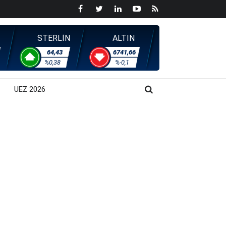
STERLİN
ALTIN
64,43
6741,66
%0,38
%-0,1
UEZ 2026