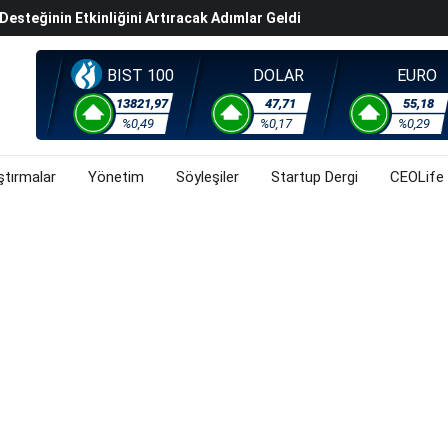
steğinin Etkinliğini Artıracak Adımlar Geldi
arısında 119,5 Milyar Liralık Sukuk Ihraç Etti
ek Hafta Gözler ABD'de Açıklanacak Tarım Dışı Istihdam
BIST 100
DOLAR
EURO
evel Üst Yönetim Yapılanmasına Geçti
13821,97
47,71
55,18
%0,49
%0,17
%0,29
ahnesine Dönüşüyor
ştırmalar
Yönetim
Söyleşiler
Startup Dergi
CEOLife