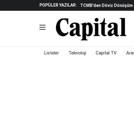
POPÜLER YAZILAR:
TCMB'den Döviz Dönüşüm De
Katılım Bankaları Yılın Ilk Y
Küresel Piyasalarda Gelec
Verisine Çevrildi
Altınay Savunma Grubu C-L
Çalışma Alanları Konser S
Listeler
Teknoloji
Capital TV
Ara