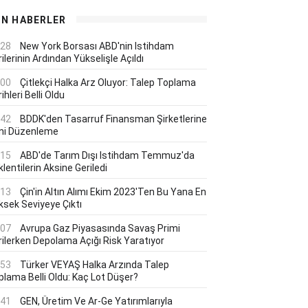
ON HABERLER
:28
New York Borsası ABD'nin Istihdam
ilerinin Ardından Yükselişle Açıldı
:00
Çitlekçi Halka Arz Oluyor: Talep Toplama
ihleri Belli Oldu
:42
BDDK'den Tasarruf Finansman Şirketlerine
ni Düzenleme
:15
ABD'de Tarım Dışı Istihdam Temmuz'da
lentilerin Aksine Geriledi
:13
Çin'in Altın Alımı Ekim 2023'ten Bu Yana En
ksek Seviyeye Çıktı
:07
Avrupa Gaz Piyasasında Savaş Primi
rilerken Depolama Açığı Risk Yaratıyor
:53
Türker VEYAŞ Halka Arzında Talep
plama Belli Oldu: Kaç Lot Düşer?
:41
GEN, Üretim Ve Ar-Ge Yatırımlarıyla