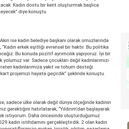
tacak. Kadın dostu bir kent oluşturmak başlıca
seyecek” diye konuştu.
 Akın ise kadın belediye başkanı olarak omuzlarında
“Kadın erkek eşitliği evrensel bir haktır. Bu politika
eğiz. Bu konuda pozitif ayrımcılık yapıyoruz. İyi bir
 yolumuz var. Sadece çocukları değil kadınlarımızı
reten kadınlarımıza yakıt ve tohum desteği
 kart projemizi hayata geçirdik” şeklinde konuştu.
se, sadece ülke olarak değil dünya ölçeğinde kadının
 gerektiğini hatırlatarak, “Yıldırım’dan başlayarak
mek istiyorum. Daha öncesinde oluşturduğumuz
29 kadın istihdamını gerçekleştirdik. 2 olan kadın
ooperatiflerimize mekan, lojistik, eğitim, pazarlama