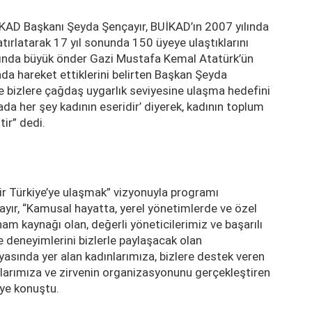
KAD Başkanı Şeyda Şençayır, BUİKAD’ın 2007 yılında
ırlatarak 17 yıl sonunda 150 üyeye ulaştıklarını
rında büyük önder Gazi Mustafa Kemal Atatürk’ün
da hareket ettiklerini belirten Başkan Şeyda
ve bizlere çağdaş uygarlık seviyesine ulaşma hedefini
a her şey kadının eseridir’ diyerek, kadının toplum
tir” dedi.
bir Türkiye’ye ulaşmak” vizyonuyla programı
ayır, “Kamusal hayatta, yerel yönetimlerde ve özel
lham kaynağı olan, değerli yöneticilerimiz ve başarılı
ve deneyimlerini bizlerle paylaşacak olan
asında yer alan kadınlarımıza, bizlere destek veren
larımıza ve zirvenin organizasyonunu gerçekleştiren
iye konuştu.