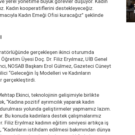
e yerel yönetime büyük görevler düşüyor. Kadın
ız. Kadın kooperatiflerini destekleyeceğiz.
acıyla Kadın Emeği Ofisi kuracağız” şeklinde
I
ratörlüğünde gerçekleşen ikinci oturumda
Öğretim Üyesi Doç. Dr. Filiz Eryılmaz, UİB Genel
inci, NOSAB Başkanı Erol Gülmez, Gazeteci Cüneyt
ici “Geleceğin İş Modelleri ve Kadınların
 gerçekleştirdi.
htap Ekinci, teknolojinin gelişimiyle birlikte
ek, “Kadına pozitif ayrımcılık yaparak kadın
uydurulması yolunda geliştirmeler yapmamız lazım.
r. Bu konuda kadınlara destek çalışmalarımız
. Filiz Eryılmaz kadının eğitim seviyesi artıkça iş
k, “Kadınların istihdam edilmesi bakımından dünya