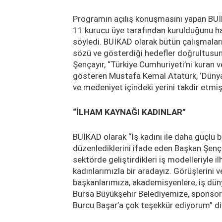
Programın açılış konuşmasını yapan BUİ
11 kurucu üye tarafından kurulduğunu hat
söyledi. BUİKAD olarak bütün çalışmala
sözü ve gösterdiği hedefler doğrultusun
Şençayır, “Türkiye Cumhuriyeti’ni kuran 
gösteren Mustafa Kemal Atatürk, ‘Dünyad
ve medeniyet içindeki yerini takdir etmiş
“İLHAM KAYNAĞI KADINLAR”
BUİKAD olarak “İş kadını ile daha güçlü 
düzenlediklerini ifade eden Başkan Şenç
sektörde geliştirdikleri iş modelleriyle i
kadınlarımızla bir aradayız. Görüşlerini 
başkanlarımıza, akademisyenlere, iş düny
Bursa Büyükşehir Belediyemize, sponsor
Burcu Başar’a çok teşekkür ediyorum” d