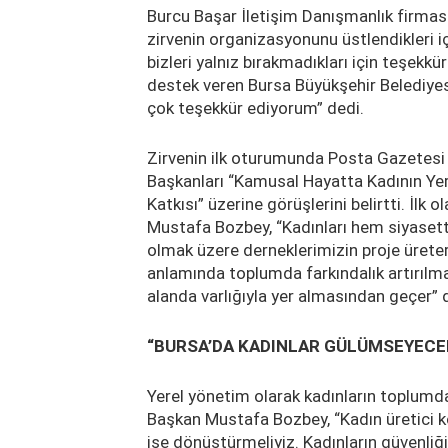
Burcu Başar İletişim Danışmanlık firması
zirvenin organizasyonunu üstlendikleri iç
bizleri yalnız bırakmadıkları için teşekkü
destek veren Bursa Büyükşehir Belediyes
çok teşekkür ediyorum” dedi.
Zirvenin ilk oturumunda Posta Gazetesi
Başkanları “Kamusal Hayatta Kadının Yeri
Katkısı” üzerine görüşlerini belirtti. İl
Mustafa Bozbey, “Kadınları hem siyaset
olmak üzere derneklerimizin proje üreter
anlamında toplumda farkındalık artırılmas
alanda varlığıyla yer almasından geçer” 
“BURSA’DA KADINLAR GÜLÜMSEYECE
Yerel yönetim olarak kadınların toplumda
Başkan Mustafa Bozbey, “Kadın üretici koo
işe dönüştürmeliyiz. Kadınların güvenliğ