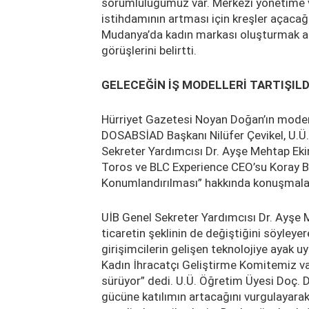
sorumluluğumuz var. Merkezi yönetime v
istihdamının artması için kreşler açacağ
Mudanya’da kadın markası oluşturmak am
görüşlerini belirtti.
GELECEĞİN İŞ MODELLERİ TARTIŞILD
Hürriyet Gazetesi Noyan Doğan’ın mode
DOSABSİAD Başkanı Nilüfer Çevikel, U.Ü. 
Sekreter Yardımcısı Dr. Ayşe Mehtap Ek
Toros ve BLC Experience CEO’su Koray Bil
Konumlandırılması” hakkında konuşmalar
UİB Genel Sekreter Yardımcısı Dr. Ayşe Me
ticaretin şeklinin de değiştiğini söyleyer
girişimcilerin gelişen teknolojiye ayak 
Kadın İhracatçı Geliştirme Komitemiz va
sürüyor” dedi. U.Ü. Öğretim Üyesi Doç. Dr
gücüne katılımın artacağını vurgulayara