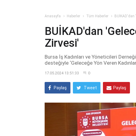
Anasayfa
Haberler
Tüm Haberler
BUİKAD'dan '
BUİKAD'dan 'Gelec
Zirvesi'
Bursa İş Kadınları ve Yöneticileri Derne
desteğiyle ‘Geleceğe Yön Veren Kadınlar 
17.05.2024 13:51:33
0
Paylaş
Tweet
Paylaş