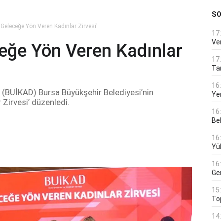
S
Geleceğe Yön Veren Kadınlar Zirvesi'
17
Ver
eğe Yön Veren Kadınlar
17
Tar
16
ği (BUİKAD) Bursa Büyükşehir Belediyesi’nin
Ye
Zirvesi’ düzenledi.
16
Bek
16
Yü
16
Ge
15
To
14