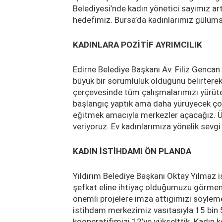
Belediyesi’nde kadın yönetici sayımız ar
hedefimiz. Bursa’da kadınlarımız gülüm
KADINLARA POZİTİF AYRIMCILIK
Edirne Belediye Başkanı Av. Filiz Gencan
büyük bir sorumluluk olduğunu belirterek, 
çerçevesinde tüm çalışmalarımızı yürütec
başlangıç yaptık ama daha yürüyecek çok
eğitmek amacıyla merkezler açacağız. Ü
veriyoruz. Ev kadınlarımıza yönelik sevgi
KADIN İSTİHDAMI ÖN PLANDA
Yıldırım Belediye Başkanı Oktay Yılmaz i
şefkat eline ihtiyaç olduğumuzu görmemiz
önemli projelere imza attığımızı söyle
istihdam merkezimiz vasıtasıyla 15 bin 5
kooperatifimizi 12’ye yükselttik. Kadın k