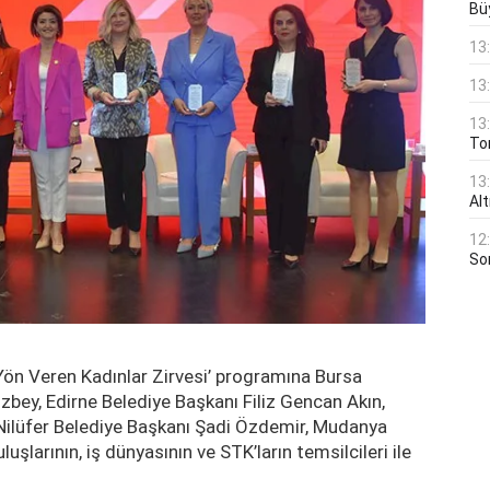
Bü
13
13
13
Ton
13
Al
12
Son
n Veren Kadınlar Zirvesi’ programına Bursa
bey, Edirne Belediye Başkanı Filiz Gencan Akın,
 Nilüfer Belediye Başkanı Şadi Özdemir, Mudanya
şlarının, iş dünyasının ve STK’ların temsilcileri ile