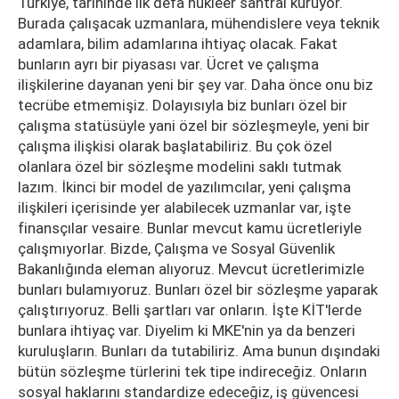
Türkiye, tarihinde ilk defa nükleer santral kuruyor.
Burada çalışacak uzmanlara, mühendislere veya teknik
adamlara, bilim adamlarına ihtiyaç olacak. Fakat
bunların ayrı bir piyasası var. Ücret ve çalışma
ilişkilerine dayanan yeni bir şey var. Daha önce onu biz
tecrübe etmemişiz. Dolayısıyla biz bunları özel bir
çalışma statüsüyle yani özel bir sözleşmeyle, yeni bir
çalışma ilişkisi olarak başlatabiliriz. Bu çok özel
olanlara özel bir sözleşme modelini saklı tutmak
lazım. İkinci bir model de yazılımcılar, yeni çalışma
ilişkileri içerisinde yer alabilecek uzmanlar var, işte
finansçılar vesaire. Bunlar mevcut kamu ücretleriyle
çalışmıyorlar. Bizde, Çalışma ve Sosyal Güvenlik
Bakanlığında eleman alıyoruz. Mevcut ücretlerimizle
bunları bulamıyoruz. Bunları özel bir sözleşme yaparak
çalıştırıyoruz. Belli şartları var onların. İşte KİT'lerde
bunlara ihtiyaç var. Diyelim ki MKE'nin ya da benzeri
kuruluşların. Bunları da tutabiliriz. Ama bunun dışındaki
bütün sözleşme türlerini tek tipe indireceğiz. Onların
sosyal haklarını standardize edeceğiz, iş güvencesi