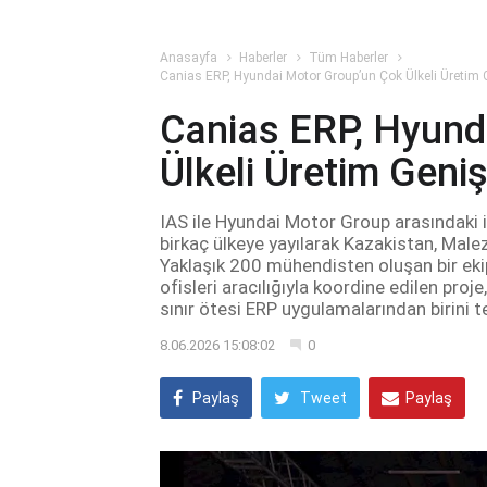
Anasayfa
Haberler
Tüm Haberler
Canias ERP, Hyundai Motor Group’un Çok Ülkeli Üretim 
Canias ERP, Hyund
Ülkeli Üretim Geni
IAS ile Hyundai Motor Group arasındaki i
birkaç ülkeye yayılarak Kazakistan, Male
Yaklaşık 200 mühendisten oluşan bir ekip
ofisleri aracılığıyla koordine edilen proj
sınır ötesi ERP uygulamalarından birini t
8.06.2026 15:08:02
0
Paylaş
Tweet
Paylaş