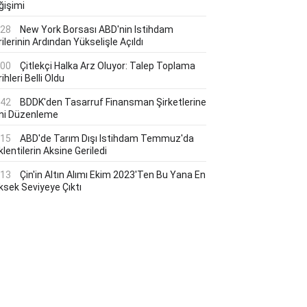
ğişimi
:28
New York Borsası ABD'nin Istihdam
ilerinin Ardından Yükselişle Açıldı
:00
Çitlekçi Halka Arz Oluyor: Talep Toplama
ihleri Belli Oldu
:42
BDDK'den Tasarruf Finansman Şirketlerine
ni Düzenleme
:15
ABD'de Tarım Dışı Istihdam Temmuz'da
lentilerin Aksine Geriledi
:13
Çin'in Altın Alımı Ekim 2023'ten Bu Yana En
ksek Seviyeye Çıktı