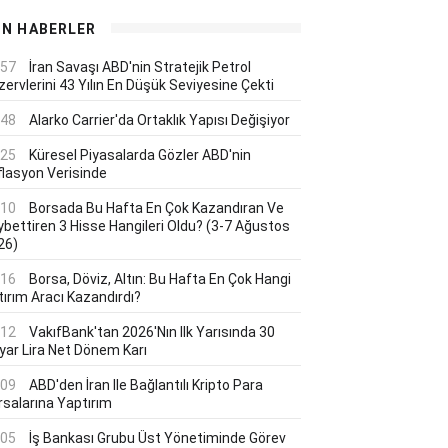
ON HABERLER
:57
İran Savaşı ABD'nin Stratejik Petrol
ervlerini 43 Yılın En Düşük Seviyesine Çekti
:48
Alarko Carrier'da Ortaklık Yapısı Değişiyor
:25
Küresel Piyasalarda Gözler ABD'nin
flasyon Verisinde
:10
Borsada Bu Hafta En Çok Kazandıran Ve
ybettiren 3 Hisse Hangileri Oldu? (3-7 Ağustos
26)
:16
Borsa, Döviz, Altın: Bu Hafta En Çok Hangi
tırım Aracı Kazandırdı?
:12
VakıfBank'tan 2026'nın Ilk Yarısında 30
lyar Lira Net Dönem Karı
:09
ABD'den İran Ile Bağlantılı Kripto Para
rsalarına Yaptırım
:05
İş Bankası Grubu Üst Yönetiminde Görev