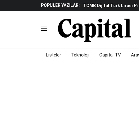
POPÜLER YAZILAR:
TCMB Dijital Türk Lirası P
Küresel Piyasalarda "yükse
Gölgeliyor
Fed Ve ABD Verileri Emtia P
Çalışma Alanları Konser S
Piyasalarda Gün Ortası: Bo
Listeler
Teknoloji
Capital TV
Ara