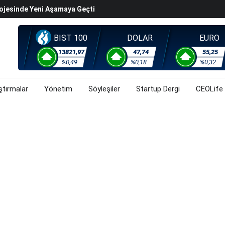
rojesinde Yeni Aşamaya Geçti
k Değerleme" Endişeleri Orta Doğu Iyimserliklerini
BIST 100
DOLAR
EURO
iyasalarında Oynaklığı Artırdı
ahnesine Dönüşüyor
13821,97
47,74
55,25
%0,49
%0,18
%0,32
rsa, Döviz Ve Altında Son Durum Ne? (3 Ağustos 2026)
ştırmalar
Yönetim
Söyleşiler
Startup Dergi
CEOLife