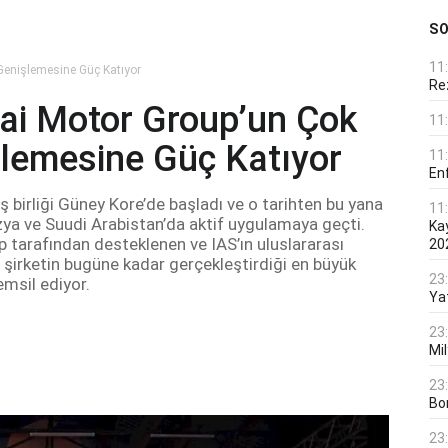
S
11
Genişlemesine Güç Katıyor
Rez
ai Motor Group’un Çok
11
şlemesine Güç Katıyor
11
En
ş birliği Güney Kore’de başladı ve o tarihten bu yana
11
zya ve Suudi Arabistan’da aktif uygulamaya geçti.
Ka
 tarafından desteklenen ve IAS’ın uluslararası
20
e, şirketin bugüne kadar gerçekleştirdiği en büyük
23
emsil ediyor.
Ya
23
Mi
23
Bo
23