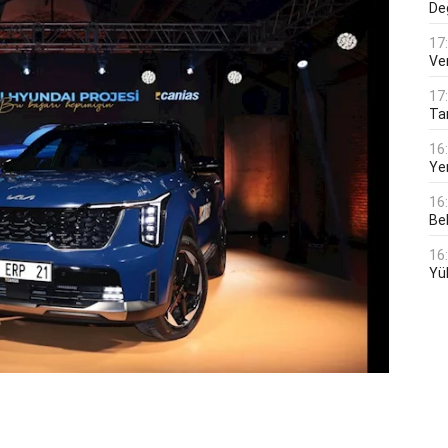
De
17
Ver
17
Tar
16
Ye
16
Bek
16
Yü