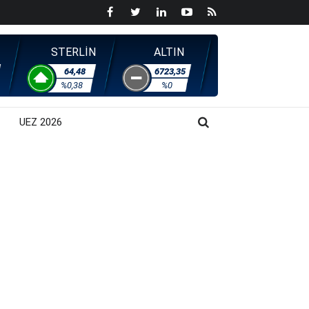
STERLİN
ALTIN
64,48
6723,35
%0,38
%0
UEZ 2026